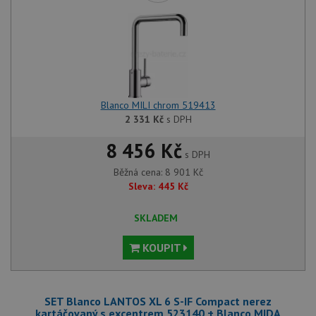
Blanco MILI chrom 519413
2 331
Kč
s DPH
8 456 Kč
s DPH
Běžná cena:
8 901
Kč
Sleva:
445
Kč
SKLADEM
KOUPIT
SET Blanco LANTOS XL 6 S-IF Compact nerez
kartáčovaný s excentrem 523140 + Blanco MIDA