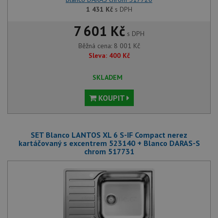
1 431
Kč
s DPH
7 601 Kč
s DPH
Běžná cena:
8 001
Kč
Sleva:
400
Kč
SKLADEM
KOUPIT
SET Blanco LANTOS XL 6 S-IF Compact nerez
kartáčovaný s excentrem 523140 + Blanco DARAS-S
chrom 517731