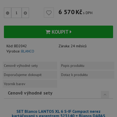
6 570
Kč
s DPH
KOUPIT
Kód:
BD2042
Záruka:
24 měsíců
Výrobce:
BLANCO
Cenově výhodné sety
Popis produktu
Doporučujeme dokoupit
Dotaz k produktu
Vzorník barev
Cenově výhodné sety
SET Blanco LANTOS XL 6 S-IF Compact nerez
kartáčovaný s excentrem 523140 + Blanco DARAS