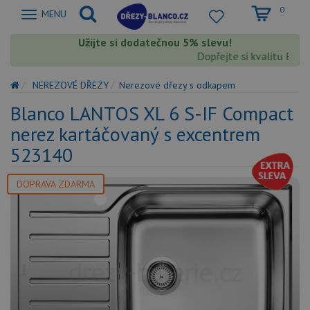
0
Zobrazit
MENU
nabidku
Užijte si dodatečnou 5% slevu!
Dopřejte si kvalitu Blanc
NEREZOVÉ DŘEZY
Nerezové dřezy s odkapem
Blanco LANTOS XL 6 S-IF Compact
nerez kartáčovaný s excentrem
523140
DOPRAVA ZDARMA