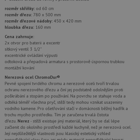
další 
cookie
rozměr skříňky:
od 60 cm
lepivos
rozměr dřezu:
780 x 500 mm
každou
těchto
rozměr dřezové nádoby:
450 x 420 mm
lepivos
hloubka dřezu:
160 mm
založe
trvání 
Cena zahrnuje:
názve
AWSA
2x otvor pro baterii a excentr
(ALB).
sítkový ventil 3 1/2"
excentrické ovládání výpusti
CookieScriptConsent
5 měsíců
Tento 
CookieScript
4 týdny
cookie
www.drezy-
odtoková a přepadová armatura s prostorově úspornou trubkou
použív
blanco.cz
montážní kování
služba
Cookie
Nerezová ocel ChromoDur®
Script
zapam
Pevné spojení tvrdého chromu a nerezové oceli tvoří trvalou
předvo
ochranu nerezového dřezu a činí jej podstatně odolnějším proti
souhla
soubo
poškrábání a stopám po používání. Na povrchu se stahuje voda a
cookie
odtéká téměř všechna pryč, stěží tedy mohou vznikat usazeniny
návště
Je nut
vodního kamene. Pro ošetřování stačí v domácnosti běžný hadřík a
banne
trochu mycího prostředku. Tím je zaručena trvalá čistota
cookie
dřezu.
Nerez
- stěží existuje jiný materiál, který by se dal lépe
Cookie
Script
začlenit do okolního prostředí každé kuchyně, než je nerezová ocel.
fungov
Její nejdůležitější vlastnosti jsou: klasický estetický vzhled
správn
nepodléhající vlivu času ani módy, materiál nepodléhající korozi,