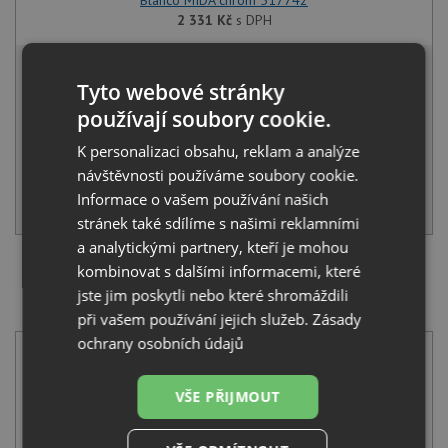
2 331
Kč
s DPH
8 456 Kč
s DPH
Tyto webové stránky
Běžná cena:
8 901
Kč
používají soubory cookie.
Sleva:
445
Kč
K personalizaci obsahu, reklam a analýze
SKLADEM
návštěvnosti používáme soubory cookie.
Informace o vašem používání našich
KOUPIT
stránek také sdílíme s našimi reklamními
a analytickými partnery, kteří je mohou
kombinovat s dalšími informacemi, které
SET Blanco LANTOS XL 6 S-IF Compact nerez
jste jim poskytli nebo které shromáždili
kartáčovaný s excentrem 523140 + Blanco MIDA-S
chrom 521454
při vašem používání jejich služeb.
Zásady
ochrany osobních údajů
VŠE PŘIJMOUT