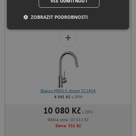
VŠE ODMÍTNOUT
Blanco LANTOS XL 6 S-IF Compact nerez kartáčovaný s
excentrem 523140
ZOBRAZIT PODROBNOSTI
6 570
Kč
s DPH
Nezbytně
Výkonové
Soubory
+
nutné
soubory
cílení
soubory
Funkční soubory
Nezařazené
soubory
Blanco MIDA-S chrom 521454
4 041
Kč
s DPH
10 080 Kč
Nezbytně nutné soubory
Výkonové soubory
s DPH
Běžná cena:
10 611
Kč
Soubory cílení
Funkční soubory
Sleva:
531
Kč
Nezařazené soubory