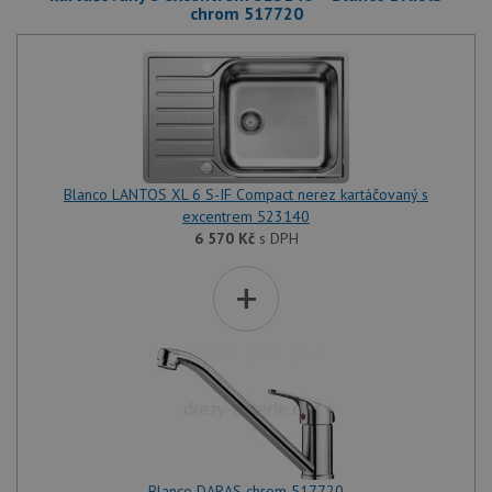
chrom 517720
Blanco LANTOS XL 6 S-IF Compact nerez kartáčovaný s
excentrem 523140
6 570
Kč
s DPH
+
Blanco DARAS chrom 517720