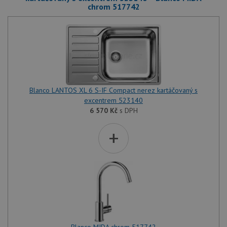
chrom 517742
Blanco LANTOS XL 6 S-IF Compact nerez kartáčovaný s
excentrem 523140
6 570
Kč
s DPH
+
Blanco MIDA chrom 517742