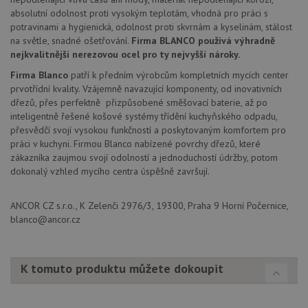
AUTORIZACE
www.drezy-
Zavřením
absolutní odolnost proti vysokým teplotám, vhodná pro práci s
blanco.cz
prohlížeče
potravinami a hygienická, odolnost proti skvrnám a kyselinám, stálost
na světle, snadné ošetřování.
Firma BLANCO používá výhradně
nejkvalitnější nerezovou ocel pro ty nejvyšší nároky.
Firma Blanco
patří k předním výrobcům kompletních mycích center
prvotřídní kvality. Vzájemně navazující komponenty, od inovativních
dřezů, přes perfektně přizpůsobené směšovací baterie, až po
Poskytovatel
Název
Vyprší
Popis
/
Doména
inteligentně řešené košové systémy třídění kuchyňského odpadu,
Poskytovatel
/
přesvědčí svojí vysokou funkčností a poskytovaným komfortem pro
Název
Vyprší
Po
_ga
1 rok
Tento název
Google LLC
Doména
1
souboru cookie
práci v kuchyni. Firmou Blanco nabízené povrchy dřezů, které
.drezy-
měsíc
je spojen s
blanco.cz
VISITOR_PRIVACY_METADATA
6 měsíců
Te
YouTube
zákazníka zaujmou svojí odolností a jednoduchostí údržby, potom
Google
coo
.youtube.com
dokonalý vzhled mycího centra úspěšně završují.
Universal
uk
Analytics - což je
so
významná
uži
aktualizace
vo
ANCOR CZ s.r.o., K Zelenči 2976/3, 19300, Praha 9 Horní Počernice,
běžněji
pro
blanco@ancor.cz
používané
int
analytické
we
služby Google.
Za
Tento soubor
úd
cookie se
so
K tomuto produktu můžete dokoupit
používá k
náv
rozlišení
rů
jedinečných
zá
uživatelů
oc
přiřazením