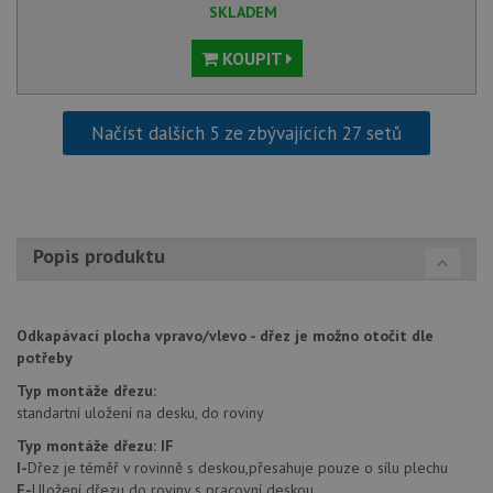
SKLADEM
Nezbytně nutné soubory cookie umožňují základní
funkce webových stránek, jako je přihlášení
uživatele a správa účtu. Webové stránky nelze bez
KOUPIT
nezbytně nutných souborů cookie správně používat.
Poskytovatel
/
Název
Vyprší
Popis
Doména
Načíst dalších 5 ze zbývajících 27 setů
udid
.drezy-blanco.cz
4 týdny 2
Tento 
dny
se pou
jedine
identif
zařízen
mají př
webov
Popis produktu
stránc
sledov
použív
zlepšil
uživat
zkušen
Odkapávací plocha vpravo/vlevo - dřez je možno otočit dle
potřeby
AWSALBCORS
1 týden
Pro
Amazon.com Inc.
pokrač
widget-
Typ montáže dřezu:
podpo
mediator.zopim.com
lepivos
standartní uložení na desku, do roviny
případ
použit
Typ montáže dřezu:
IF
po aktu
I-
Dřez je téměř v rovinně s deskou,přesahuje pouze o sílu plechu
zásadách ochrany soukromí společnosti Google
Chrom
vytvář
F-
Uložení dřezu do roviny s pracovní deskou