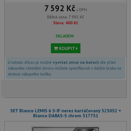
7 592 Kč
s DPH
Běžná cena:
7 992
Kč
Sleva:
400
Kč
SKLADEM
KOUPIT
U tohoto dřezu je možné
vyvrtat otvor na baterii
dle přání
zákazníka. Umístění otvoru můžete specifikovat v dalším kroku na
stránce nákupního košíku.
SET Blanco LEMIS 6 S-IF nerez kartáčovaný 523032 +
Blanco DARAS-S chrom 517731