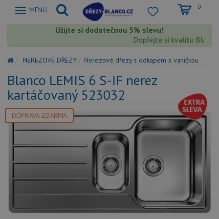
0
Zobrazit
MENU
nabidku
Užijte si dodatečnou 5% slevu!
Dopřejte si kvalitu Blanco 
NEREZOVÉ DŘEZY
Nerezové dřezy s odkapem a vaničkou
Blanco LEMIS 6 S-IF nerez
kartáčovaný 523032
DOPRAVA ZDARMA