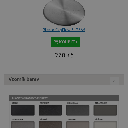
ná
we
no
sta
roz
Yo
Blanco CapFlow 517666
KOUPIT
270
Kč
Vzorník barev