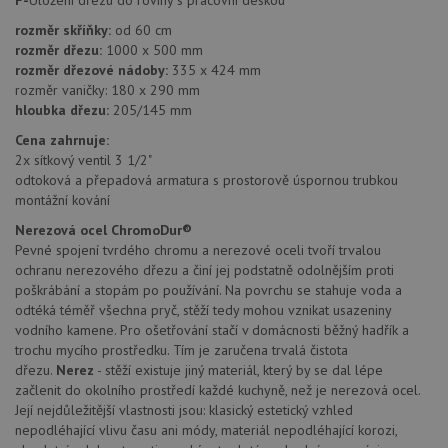
Cookie
Script
rozměr skříňky:
od 60 cm
zapam
předvo
rozměr dřezu:
1000 x 500 mm
souhla
rozměr dřezové nádoby:
335 x 424 mm
soubo
cookie
rozměr vaničky: 180 x 290 mm
návště
hloubka dřezu:
205/145 mm
Je nut
banne
Cena zahrnuje:
cookie
Cookie
2x sítkový ventil 3 1/2"
Script
odtoková a přepadová armatura s prostorově úspornou trubkou
fungov
správn
montážní kování
AUTORIZACE
www.drezy-
Zavřením
Nerezová ocel ChromoDur®
blanco.cz
prohlížeče
Pevné spojení tvrdého chromu a nerezové oceli tvoří trvalou
ochranu nerezového dřezu a činí jej podstatně odolnějším proti
poškrábání a stopám po používání. Na povrchu se stahuje voda a
odtéká téměř všechna pryč, stěží tedy mohou vznikat usazeniny
vodního kamene. Pro ošetřování stačí v domácnosti běžný hadřík a
trochu mycího prostředku. Tím je zaručena trvalá čistota
Poskytovatel
dřezu.
Nerez
- stěží existuje jiný materiál, který by se dal lépe
Název
Vyprší
Popis
/
Doména
začlenit do okolního prostředí každé kuchyně, než je nerezová ocel.
Poskytovatel
/
Název
Vyprší
Po
Její nejdůležitější vlastnosti jsou: klasický estetický vzhled
_ga
1 rok
Tento název
Google LLC
Doména
1
souboru cookie
.drezy-
nepodléhající vlivu času ani módy, materiál nepodléhající korozi,
měsíc
je spojen s
blanco.cz
VISITOR_PRIVACY_METADATA
6 měsíců
Te
YouTube