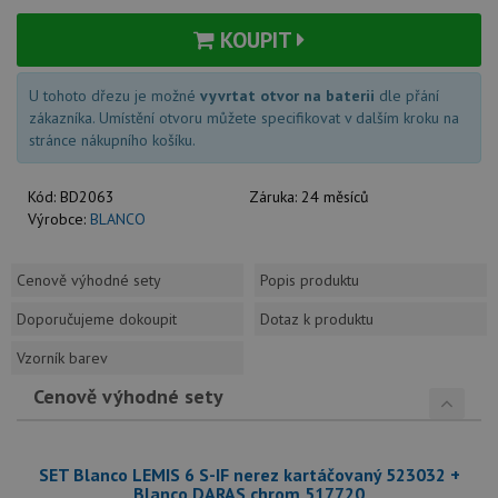
KOUPIT
U tohoto dřezu je možné
vyvrtat otvor na baterii
dle přání
zákazníka. Umístění otvoru můžete specifikovat v dalším kroku na
stránce nákupního košíku.
Kód:
BD2063
Záruka:
24 měsíců
Výrobce:
BLANCO
Cenově výhodné sety
Popis produktu
Doporučujeme dokoupit
Dotaz k produktu
Vzorník barev
Cenově výhodné sety
SET Blanco LEMIS 6 S-IF nerez kartáčovaný 523032 +
Blanco DARAS chrom 517720