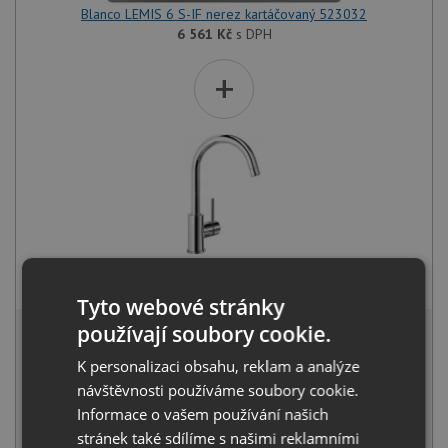
Blanco LEMIS 6 S-IF nerez kartáčovaný 523032
6 561
Kč
s DPH
+
Blanco MIDA chrom 517742
2 331
Kč
s DPH
Tyto webové stránky
8 447 Kč
používají soubory cookie.
s DPH
Běžná cena:
8 892
Kč
K personalizaci obsahu, reklam a analýze
Sleva:
445
Kč
návštěvnosti používáme soubory cookie.
Informace o vašem používání našich
SKLADEM
stránek také sdílíme s našimi reklamními