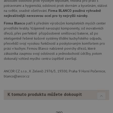
absolutní odolnost proti vysokým teplotám, vhodná pro práci s
Google
coo
.youtube.com
Universal
potravinami a hygienická, odolnost proti skvrnám a kyselinám, stálost
uk
Analytics - což je
so
na světle, snadné ošetřování.
Firma BLANCO používá výhradně
významná
uži
aktualizace
nejkvalitnější nerezovou ocel pro ty nejvyšší nároky.
vo
běžněji
pro
používané
Firma Blanco
patří k předním výrobcům kompletních mycích center
int
analytické
we
prvotřídní kvality. Vzájemně navazující komponenty, od inovativních
služby Google.
Za
Tento soubor
dřezů, přes perfektně přizpůsobené směšovací baterie, až po
úd
cookie se
so
inteligentně řešené košové systémy třídění kuchyňského odpadu,
používá k
náv
přesvědčí svojí vysokou funkčností a poskytovaným komfortem pro
rozlišení
rů
jedinečných
zá
práci v kuchyni. Firmou Blanco nabízené povrchy dřezů, které
uživatelů
oc
zákazníka zaujmou svojí odolností a jednoduchostí údržby, potom
přiřazením
os
náhodně
dokonalý vzhled mycího centra úspěšně završují.
a 
vygenerovaného
kte
čísla jako
jej
identifikátoru
pre
ANCOR CZ s.r.o., K Zelenči 2976/3, 19300, Praha 9 Horní Počernice,
klienta. Je
bu
součástí
blanco@ancor.cz
bu
každého
sez
požadavku na
re
stránku na webu
a slouží k
__Secure-YNID
.youtube.com
6 měsíců
výpočtu údajů o
K tomuto produktu můžete dokoupit
návštěvnících,
IDE
1 rok
Te
Google LLC
relacích a
co
.doubleclick.net
kampaních pro
na
analytické
sp
přehledy webů.
Dou