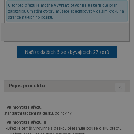
sledov
U tohoto dřezu je možné
vyvrtat otvor na baterii
dle přání
použív
zákazníka. Umístění otvoru můžete specifikovat v dalším kroku na
zlepšil
uživat
stránce nákupního košíku.
zkušen
AWSALBCORS
1 týden
Pro
Amazon.com Inc.
pokrač
widget-
podpo
mediator.zopim.com
lepivos
případ
použit
Načíst dalších 5 ze zbývajících 27 setů
po aktu
zásadách ochrany soukromí společnosti Google
Chrom
vytvář
další 
cookie
lepivos
každou
těchto
Popis produktu
lepivos
založe
trvání 
názve
AWSA
Typ montáže dřezu:
(ALB).
standartní uložení na desku, do roviny
CookieScriptConsent
5 měsíců
Tento 
CookieScript
Typ montáže dřezu:
IF
4 týdny
cookie
www.drezy-
použív
blanco.cz
I-
Dřez je téměř v rovinně s deskou,přesahuje pouze o sílu plechu
služba
F-
Uložení dřezu do roviny s pracovní deskou