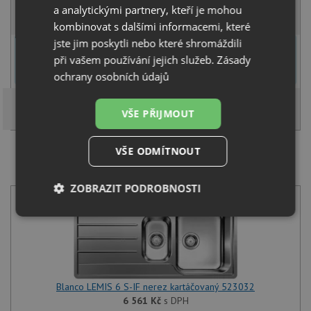
a analytickými partnery, kteří je mohou
KOUPIT
kombinovat s dalšími informacemi, které
jste jim poskytli nebo které shromáždili
U tohoto dřezu je možné
vyvrtat otvor na baterii
dle přání
při vašem používání jejich služeb.
Zásady
zákazníka. Umístění otvoru můžete specifikovat v dalším kroku na
stránce nákupního košíku.
ochrany osobních údajů
VŠE PŘIJMOUT
VŠE ODMÍTNOUT
SET Blanco LEMIS 6 S-IF nerez kartáčovaný 523032 +
Blanco MIDA-S chrom 521454
ZOBRAZIT PODROBNOSTI
Nezbytně
Výkonové
Soubory
nutné
soubory
cílení
soubory
Blanco LEMIS 6 S-IF nerez kartáčovaný 523032
Funkční soubory
Nezařazené
6 561
Kč
s DPH
soubory