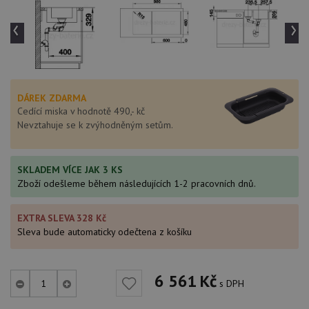
‹
›
DÁREK ZDARMA
Cedící miska v hodnotě 490,- kč
Nevztahuje se k zvýhodněným setům.
SKLADEM VÍCE JAK 3 KS
Zboží odešleme během následujících 1-2 pracovních dnů.
EXTRA SLEVA 328 Kč
Sleva bude automaticky odečtena z košíku
6 561
Kč
s DPH