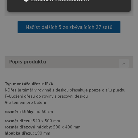
KOUPIT
Nezbytně
Výkonové
Soubory
nutné
soubory
cílení
soubory
Načíst dalších 5 ze zbývajících 27 setů
Funkční soubory
Nezařazené
soubory
Popis produktu
Typ montáže dřezu:
IF/A
I-
Dřez je téměř v rovinně s deskou,přesahuje pouze o sílu plechu
Nezbytně nutné soubory
Výkonové soubory
F-
Uložení dřezu do roviny s pracovní deskou
A
-S lemem pro baterii
Soubory cílení
Funkční soubory
rozměr skříňky:
od 60 cm
Nezařazené soubory
rozměr dřezu:
540 x 500 mm
Nezbytně nutné soubory cookie umožňují základní
rozměr dřezové nádoby:
500 x 400 mm
funkce webových stránek, jako je přihlášení
hloubka dřezu:
190 mm
uživatele a správa účtu. Webové stránky nelze bez