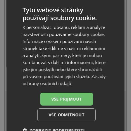
521748
Tyto webové stránky
13 941
Kč
s DPH
používají soubory cookie.
+
K personalizaci obsahu, reklam a analýze
návštěvnosti používáme soubory cookie.
Informace o vašem používání našich
stránek také sdílíme s našimi reklamními
a analytickými partnery, kteří je mohou
kombinovat s dalšími informacemi, které
jste jim poskytli nebo které shromáždili
při vašem používání jejich služeb.
Zásady
Blanco MIDA-S chrom 521454
ochrany osobních údajů
4 041
Kč
s DPH
17 083 Kč
s DPH
VŠE PŘIJMOUT
Běžná cena:
17 982
Kč
Sleva:
899
Kč
VŠE ODMÍTNOUT
SKLADEM
ZOBRAZIT PODROBNOSTI