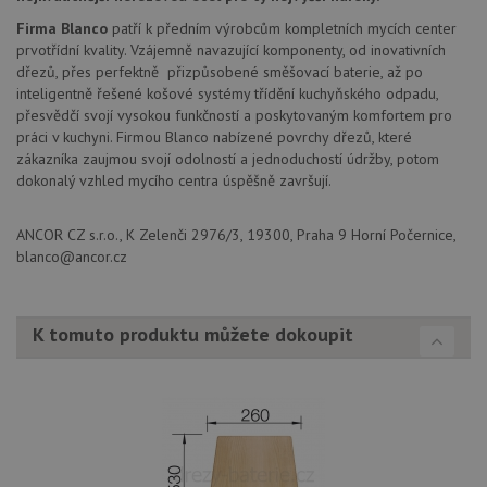
těchto
lepivos
Firma Blanco
patří k předním výrobcům kompletních mycích center
založe
prvotřídní kvality. Vzájemně navazující komponenty, od inovativních
trvání 
názve
dřezů, přes perfektně přizpůsobené směšovací baterie, až po
AWSA
inteligentně řešené košové systémy třídění kuchyňského odpadu,
(ALB).
přesvědčí svojí vysokou funkčností a poskytovaným komfortem pro
CookieScriptConsent
5 měsíců
Tento 
CookieScript
práci v kuchyni. Firmou Blanco nabízené povrchy dřezů, které
4 týdny
cookie
www.drezy-
zákazníka zaujmou svojí odolností a jednoduchostí údržby, potom
použív
blanco.cz
služba
dokonalý vzhled mycího centra úspěšně završují.
Cookie
Script
zapam
ANCOR CZ s.r.o., K Zelenči 2976/3, 19300, Praha 9 Horní Počernice,
předvo
souhla
blanco@ancor.cz
soubo
cookie
návště
Je nut
banne
K tomuto produktu můžete dokoupit
cookie
Cookie
Script
fungov
správn
AUTORIZACE
www.drezy-
Zavřením
blanco.cz
prohlížeče