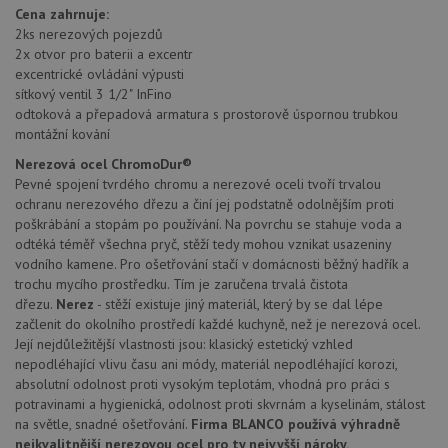
nezbytně nutných souborů cookie správně používat.
Cena zahrnuje:
Poskytovatel
/
2ks nerezových pojezdů
Název
Vyprší
Popis
Doména
2x otvor pro baterii a excentr
excentrické ovládání výpusti
udid
.drezy-blanco.cz
4 týdny 2
Tento 
dny
se pou
sítkový ventil 3 1/2" InFino
jedine
odtoková a přepadová armatura s prostorově úspornou trubkou
identif
zařízen
montážní kování
mají př
webov
Nerezová ocel ChromoDur®
stránc
Pevné spojení tvrdého chromu a nerezové oceli tvoří trvalou
sledov
použív
ochranu nerezového dřezu a činí jej podstatně odolnějším proti
zlepšil
poškrábání a stopám po používání. Na povrchu se stahuje voda a
uživat
odtéká téměř všechna pryč, stěží tedy mohou vznikat usazeniny
zkušen
vodního kamene. Pro ošetřování stačí v domácnosti běžný hadřík a
AWSALBCORS
1 týden
Pro
Amazon.com Inc.
trochu mycího prostředku. Tím je zaručena trvalá čistota
pokrač
widget-
podpo
mediator.zopim.com
dřezu.
Nerez
- stěží existuje jiný materiál, který by se dal lépe
lepivos
začlenit do okolního prostředí každé kuchyně, než je nerezová ocel.
případ
použit
Její nejdůležitější vlastnosti jsou: klasický estetický vzhled
po aktu
nepodléhající vlivu času ani módy, materiál nepodléhající korozi,
zásadách ochrany soukromí společnosti Google
Chrom
absolutní odolnost proti vysokým teplotám, vhodná pro práci s
vytvář
další 
potravinami a hygienická, odolnost proti skvrnám a kyselinám, stálost
cookie
na světle, snadné ošetřování.
Firma BLANCO používá výhradně
lepivos
každou
nejkvalitnější nerezovou ocel pro ty nejvyšší nároky.