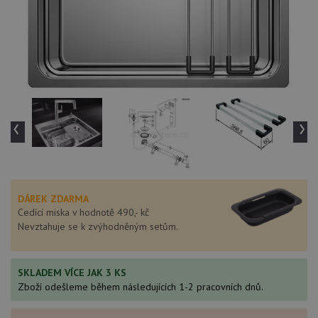
‹
›
DÁREK ZDARMA
Cedící miska v hodnotě 490,- kč
Nevztahuje se k zvýhodněným setům.
SKLADEM VÍCE JAK 3 KS
Zboží odešleme během následujících 1-2 pracovních dnů.