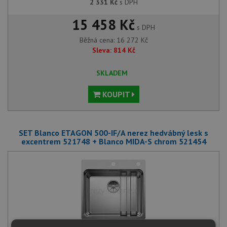
2 331
Kč
s DPH
15 458 Kč
s DPH
Běžná cena:
16 272
Kč
Sleva:
814
Kč
SKLADEM
KOUPIT
SET Blanco ETAGON 500-IF/A nerez hedvábný lesk s
excentrem 521748 + Blanco MIDA-S chrom 521454
Blanco ETAGON 500-IF/A nerez hedvábný lesk s excentrem