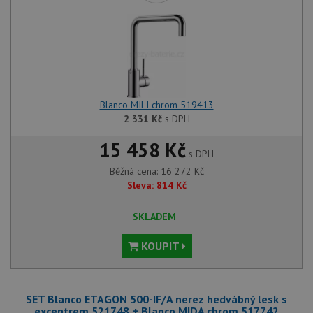
Blanco MILI chrom 519413
2 331
Kč
s DPH
15 458 Kč
s DPH
Běžná cena:
16 272
Kč
Sleva:
814
Kč
SKLADEM
KOUPIT
SET Blanco ETAGON 500-IF/A nerez hedvábný lesk s
excentrem 521748 + Blanco MIDA chrom 517742