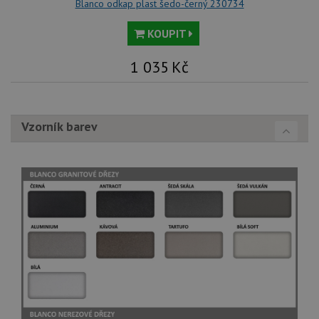
Blanco odkap plast šedo-černý 230734
KOUPIT
1 035
Kč
Vzorník barev