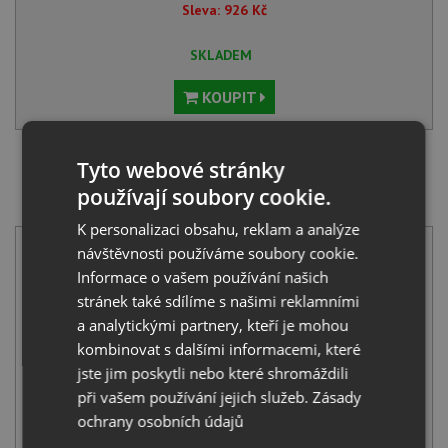
Sleva:
926
Kč
SKLADEM
KOUPIT
Tyto webové stránky
SET Blanco ANDANO XL 6 S-IF Compact nerez
hedvábný lesk 523001 + Blanco MIDA-S chrom
používají soubory cookie.
521454
K personalizaci obsahu, reklam a analýze
návštěvnosti používáme soubory cookie.
Informace o vašem používání našich
stránek také sdílíme s našimi reklamními
a analytickými partnery, kteří je mohou
kombinovat s dalšími informacemi, které
jste jim poskytli nebo které shromáždili
Blanco ANDANO XL 6 S-IF Compact nerez hedvábný lesk
523001
při vašem používání jejich služeb.
Zásady
16 191
Kč
s DPH
ochrany osobních údajů