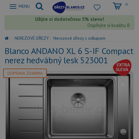
0
Zobrazit
MENU
nabidku
Užijte si dodatečnou 5% slevu!
Dopřejte si kvalitu Blanco
NEREZOVÉ DŘEZY
Nerezové dřezy s odkapem
Blanco ANDANO XL 6 S-IF Compact
nerez hedvábný lesk 523001
DOPRAVA ZDARMA