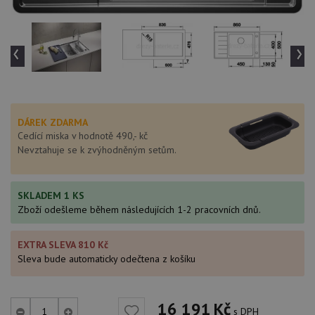
‹
›
DÁREK ZDARMA
Cedící miska v hodnotě 490,- kč
Nevztahuje se k zvýhodněným setům.
SKLADEM 1 KS
Zboží odešleme během následujících 1-2 pracovních dnů.
EXTRA SLEVA 810 Kč
Sleva bude automaticky odečtena z košíku
16 191
Kč
s DPH