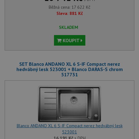
Běžná cena:
17 622
Kč
Sleva:
881
Kč
SKLADEM
KOUPIT
SET Blanco ANDANO XL 6 S-IF Compact nerez
hedvábný lesk 523001 + Blanco DARAS-S chrom
517731
Blanco ANDANO XL 6 S-IF Compact nerez hedvábný lesk
523001
16 191
Kč
s DPH