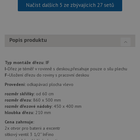
Načíst dalších 5 ze zbývajících 27 setů
Soubory cílení
Funkční soubory
Nezařazené soubory
Nezbytně nutné soubory cookie umožňují základní
funkce webových stránek, jako je přihlášení
uživatele a správa účtu. Webové stránky nelze bez
Popis produktu
nezbytně nutných souborů cookie správně používat.
Poskytovatel
/
Název
Vyprší
Popis
Doména
Typ montáže dřezu:
IF
udid
.drezy-blanco.cz
4 týdny 2
Tento 
I-
Dřez je téměř v rovinně s deskou,přesahuje pouze o sílu plechu
dny
se pou
F-
Uložení dřezu do roviny s pracovní deskou
jedine
identif
zařízen
Provedení:
odkapávací plocha vlevo
mají př
webov
rozměr skříňky:
od 60 cm
stránc
rozměr dřezu:
860 x 500 mm
sledov
použív
rozměr dřezové nádoby:
450 x 400 mm
zlepšil
hloubka dřezu:
210 mm
uživat
zkušen
Cena zahrnuje:
AWSALBCORS
1 týden
Pro
2x otvor pro baterii a excentr
Amazon.com Inc.
pokrač
widget-
sítkový ventil 3 1/2" InFino
podpo
mediator.zopim.com