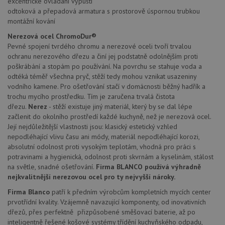
excentrické ovládání výpusti
lepivos
případ
odtoková a přepadová armatura s prostorově úspornou trubkou
použit
montážní kování
po aktu
zásadách ochrany soukromí společnosti Google
Chrom
Nerezová ocel ChromoDur®
vytvář
další 
Pevné spojení tvrdého chromu a nerezové oceli tvoří trvalou
cookie
ochranu nerezového dřezu a činí jej podstatně odolnějším proti
lepivos
každou
poškrábání a stopám po používání. Na povrchu se stahuje voda a
těchto
odtéká téměř všechna pryč, stěží tedy mohou vznikat usazeniny
lepivos
založe
vodního kamene. Pro ošetřování stačí v domácnosti běžný hadřík a
trvání 
trochu mycího prostředku. Tím je zaručena trvalá čistota
názve
dřezu.
Nerez
- stěží existuje jiný materiál, který by se dal lépe
AWSA
(ALB).
začlenit do okolního prostředí každé kuchyně, než je nerezová ocel.
Její nejdůležitější vlastnosti jsou: klasický estetický vzhled
CookieScriptConsent
5 měsíců
Tento 
CookieScript
4 týdny
cookie
www.drezy-
nepodléhající vlivu času ani módy, materiál nepodléhající korozi,
použív
blanco.cz
absolutní odolnost proti vysokým teplotám, vhodná pro práci s
služba
potravinami a hygienická, odolnost proti skvrnám a kyselinám, stálost
Cookie
Script
na světle, snadné ošetřování.
Firma BLANCO používá výhradně
zapam
nejkvalitnější nerezovou ocel pro ty nejvyšší nároky.
předvo
souhla
Firma Blanco
patří k předním výrobcům kompletních mycích center
soubo
cookie
prvotřídní kvality. Vzájemně navazující komponenty, od inovativních
návště
dřezů, přes perfektně přizpůsobené směšovací baterie, až po
Je nut
banne
inteligentně řešené košové systémy třídění kuchyňského odpadu,