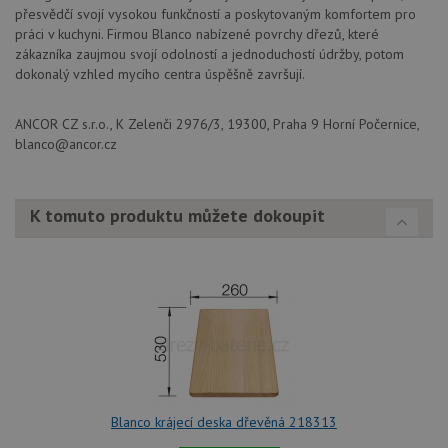
cookie
přesvědčí svojí vysokou funkčností a poskytovaným komfortem pro
Cookie
Script
práci v kuchyni. Firmou Blanco nabízené povrchy dřezů, které
fungov
zákazníka zaujmou svojí odolností a jednoduchostí údržby, potom
správn
dokonalý vzhled mycího centra úspěšně završují.
AUTORIZACE
www.drezy-
Zavřením
blanco.cz
prohlížeče
ANCOR CZ s.r.o., K Zelenči 2976/3, 19300, Praha 9 Horní Počernice,
blanco@ancor.cz
K tomuto produktu můžete dokoupit
Poskytovatel
Název
Vyprší
Popis
/
Doména
Poskytovatel
/
Název
Vyprší
Po
_ga
1 rok
Tento název
Google LLC
Doména
1
souboru cookie
.drezy-
měsíc
je spojen s
blanco.cz
VISITOR_PRIVACY_METADATA
6 měsíců
Te
YouTube
Google
coo
.youtube.com
Universal
uk
Analytics - což je
so
významná
uži
aktualizace
vo
běžněji
pro
používané
int
analytické
we
Blanco krájecí deska dřevěná 218313
služby Google.
Za
Tento soubor
úd