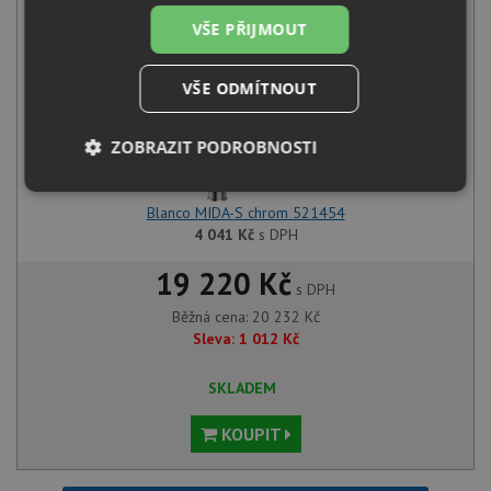
+
VŠE PŘIJMOUT
VŠE ODMÍTNOUT
ZOBRAZIT PODROBNOSTI
Nezbytně
Výkonové
Soubory
nutné
soubory
cílení
Blanco MIDA-S chrom 521454
soubory
4 041
Kč
s DPH
19 220 Kč
s DPH
Funkční soubory
Nezařazené
Běžná cena:
20 232
Kč
soubory
Sleva:
1 012
Kč
SKLADEM
KOUPIT
Nezbytně nutné soubory
Výkonové soubory