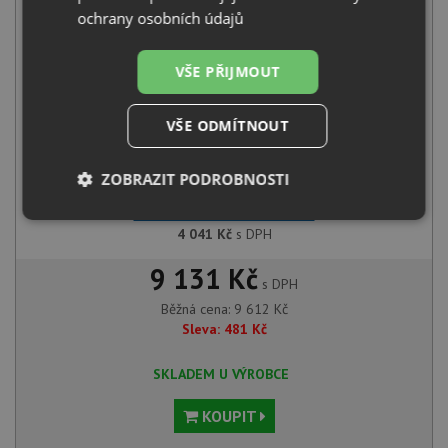
ochrany osobních údajů
+
VŠE PŘIJMOUT
VŠE ODMÍTNOUT
ZOBRAZIT PODROBNOSTI
Blanco MIDA-S chrom 521454
Nezbytně
Výkonové
Soubory
4 041
Kč
s DPH
nutné
soubory
cílení
soubory
9 131 Kč
s DPH
Běžná cena:
9 612
Kč
Sleva:
481
Kč
Funkční soubory
Nezařazené
soubory
SKLADEM U VÝROBCE
KOUPIT