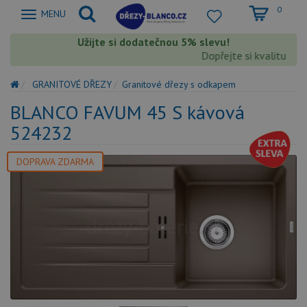
0
Zobrazit
MENU
nabidku
Užijte si dodatečnou 5% slevu!
Dopřejte si kvalitu Blanc
GRANITOVÉ DŘEZY
Granitové dřezy s odkapem
BLANCO FAVUM 45 S kávová
524232
DOPRAVA ZDARMA