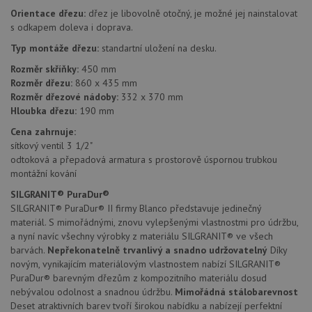
AWSALBCORS
1 týden
Pro
Amazon.com Inc.
Orientace dřezu:
dřez je libovolně otočný, je možné jej nainstalovat
pokrač
widget-
podpo
mediator.zopim.com
s odkapem doleva i doprava.
lepivos
případ
Typ montáže dřezu:
standartní uložení na desku.
použit
po aktu
Rozměr skříňky:
450 mm
zásadách ochrany soukromí společnosti Google
Chrom
vytvář
Rozměr dřezu:
860 x 435 mm
další 
Rozměr dřezové nádoby:
332 x 370 mm
cookie
Hloubka dřezu:
190 mm
lepivos
každou
těchto
Cena zahrnuje:
lepivos
sítkový ventil 3 1/2"
založe
odtoková a přepadová armatura s prostorově úspornou trubkou
trvání 
názve
montážní kování
AWSA
(ALB).
SILGRANIT® PuraDur®
SILGRANIT® PuraDur® II firmy Blanco představuje jedinečný
CookieScriptConsent
5 měsíců
Tento 
CookieScript
4 týdny
cookie
www.drezy-
materiál. S mimořádnými, znovu vylepšenými vlastnostmi pro údržbu,
použív
blanco.cz
a nyní navíc všechny výrobky z materiálu SILGRANIT® ve všech
služba
Cookie
barvách.
Nepřekonatelně trvanlivý a snadno udržovatelný
Díky
Script
novým, vynikajícím materiálovým vlastnostem nabízí SILGRANIT®
zapam
PuraDur® barevným dřezům z kompozitního materiálu dosud
předvo
souhla
nebývalou odolnost a snadnou údržbu.
Mimořádná stálobarevnost
soubo
Deset atraktivních barev tvoří širokou nabídku a nabízejí perfektní
cookie