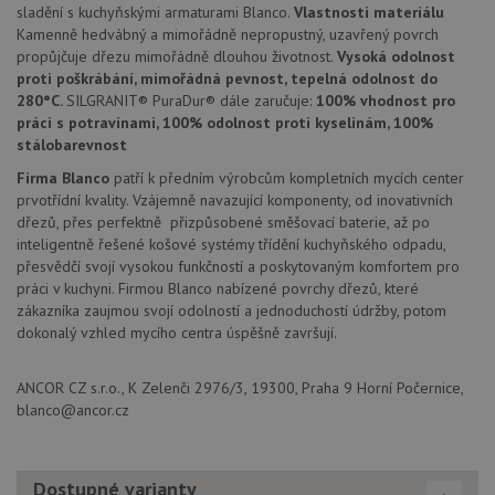
návště
sladění s kuchyňskými armaturami Blanco.
Vlastnosti materiálu
Je nut
Kamenně hedvábný a mimořádně nepropustný, uzavřený povrch
banne
cookie
propůjčuje dřezu mimořádně dlouhou životnost.
Vysoká odolnost
Cookie
proti poškrábání, mimořádná pevnost, tepelná odolnost do
Script
280°C.
SILGRANIT® PuraDur® dále zaručuje:
100% vhodnost pro
fungov
správn
práci s potravinami, 100% odolnost proti kyselinám, 100%
stálobarevnost
AUTORIZACE
www.drezy-
Zavřením
blanco.cz
prohlížeče
Firma Blanco
patří k předním výrobcům kompletních mycích center
prvotřídní kvality. Vzájemně navazující komponenty, od inovativních
dřezů, přes perfektně přizpůsobené směšovací baterie, až po
inteligentně řešené košové systémy třídění kuchyňského odpadu,
přesvědčí svojí vysokou funkčností a poskytovaným komfortem pro
práci v kuchyni. Firmou Blanco nabízené povrchy dřezů, které
Poskytovatel
Název
Vyprší
Popis
zákazníka zaujmou svojí odolností a jednoduchostí údržby, potom
/
Doména
dokonalý vzhled mycího centra úspěšně završují.
Poskytovatel
/
Název
Vyprší
Po
_ga
1 rok
Tento název
Google LLC
Doména
1
souboru cookie
.drezy-
měsíc
je spojen s
blanco.cz
VISITOR_PRIVACY_METADATA
6 měsíců
Te
YouTube
ANCOR CZ s.r.o., K Zelenči 2976/3, 19300, Praha 9 Horní Počernice,
Google
coo
.youtube.com
blanco@ancor.cz
Universal
uk
Analytics - což je
so
významná
uži
aktualizace
vo
běžněji
pro
Dostupné varianty
používané
int