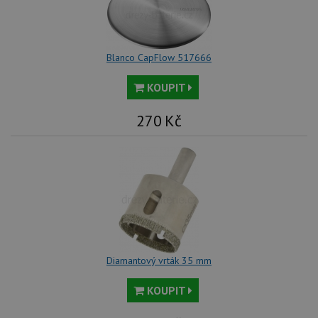
Blanco CapFlow 517666
KOUPIT
270
Kč
Diamantový vrták 35 mm
KOUPIT