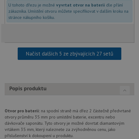
U tohoto dřezu je možné
vyvrtat otvor na baterii
dle přání
zákazníka. Umístění otvoru můžete specifikovat v dalším kroku na
Nezbytně nutné soubory
Výkonové soubory
stránce nákupního košíku.
Soubory cílení
Funkční soubory
Nezařazené soubory
Nezbytně nutné soubory cookie umožňují základní
funkce webových stránek, jako je přihlášení
uživatele a správa účtu. Webové stránky nelze bez
Načíst dalších 5 ze zbývajících 27 setů
nezbytně nutných souborů cookie správně používat.
Poskytovatel
/
Název
Vyprší
Popis
Doména
udid
.drezy-blanco.cz
4 týdny 2
Tento 
dny
se pou
Popis produktu
jedine
identif
zařízen
mají př
webov
stránc
Otvor pro baterii:
na spodní straně má dřez 2 částečně předvrtané
sledov
otvory průměru 35 mm pro umístění baterie, excentru nebo
použív
dávkovače saponátu. Tyto otvory je možné dovrtat diamantovým
zlepšil
uživat
vrtákem 35 mm, který naleznete za zvýhodněnou cenu, jako
zkušen
příslušenství k dokoupení u produktu.