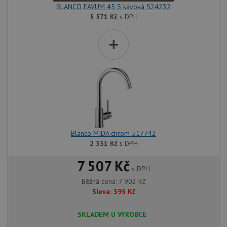
BLANCO FAVUM 45 S kávová 524232
5 571
Kč
s DPH
+
Blanco MIDA chrom 517742
2 331
Kč
s DPH
7 507 Kč
s DPH
Běžná cena:
7 902
Kč
Sleva:
395
Kč
SKLADEM U VÝROBCE