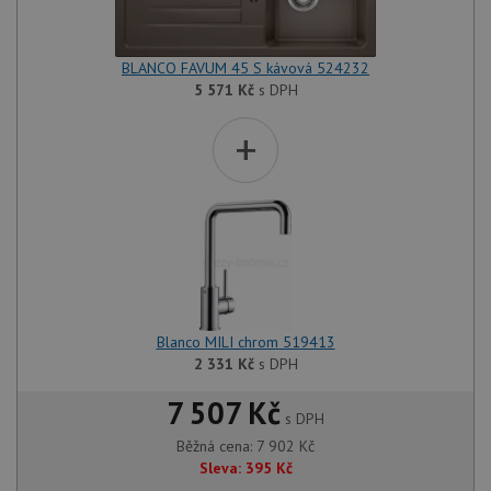
BLANCO FAVUM 45 S kávová 524232
5 571
Kč
s DPH
+
Blanco MILI chrom 519413
2 331
Kč
s DPH
7 507 Kč
s DPH
Běžná cena:
7 902
Kč
Sleva:
395
Kč