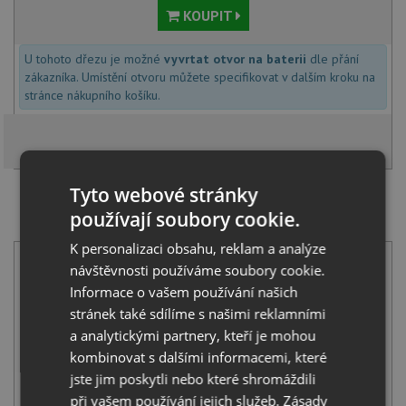
KOUPIT
U tohoto dřezu je možné
vyvrtat otvor na baterii
dle přání
zákazníka. Umístění otvoru můžete specifikovat v dalším kroku na
stránce nákupního košíku.
Tyto webové stránky
SET BLANCO FAVUM 45 S kávová 524232 + Blanco
používají soubory cookie.
MIDA-S chrom 521454
K personalizaci obsahu, reklam a analýze
návštěvnosti používáme soubory cookie.
Informace o vašem používání našich
stránek také sdílíme s našimi reklamními
a analytickými partnery, kteří je mohou
kombinovat s dalšími informacemi, které
BLANCO FAVUM 45 S kávová 524232
jste jim poskytli nebo které shromáždili
5 571
Kč
s DPH
při vašem používání jejich služeb.
Zásady