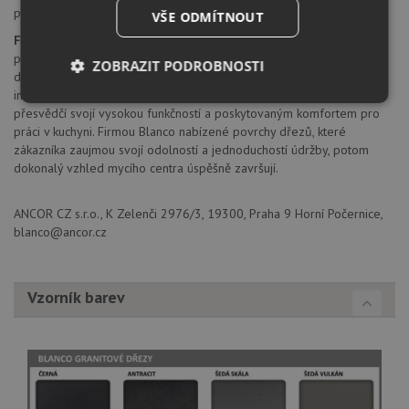
počet nádob: 2 (1 x 30l, 1 x 19l)
VŠE ODMÍTNOUT
Firma Blanco
patří k předním výrobcům kompletních mycích center
prvotřídní kvality. Vzájemně navazující komponenty, od inovativních
ZOBRAZIT PODROBNOSTI
dřezů, přes perfektně přizpůsobené směšovací baterie, až po
inteligentně řešené košové systémy třídění kuchyňského odpadu,
Nezbytně
Výkonové
Soubory
přesvědčí svojí vysokou funkčností a poskytovaným komfortem pro
nutné
soubory
cílení
práci v kuchyni. Firmou Blanco nabízené povrchy dřezů, které
soubory
zákazníka zaujmou svojí odolností a jednoduchostí údržby, potom
dokonalý vzhled mycího centra úspěšně završují.
Funkční soubory
Nezařazené
ANCOR CZ s.r.o., K Zelenči 2976/3, 19300, Praha 9 Horní Počernice,
soubory
blanco@ancor.cz
Vzorník barev
Nezbytně nutné soubory
Výkonové soubory
Soubory cílení
Funkční soubory
Nezařazené soubory