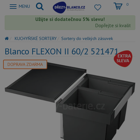
0
Zobrazit
MENU
nabidku
Užijte si dodatečnou 5% slevu!
Dopřejte si kvalitu B
KUCHYŇSKÉ SORTERY
Sortery do velkých zásuvek
Blanco FLEXON II 60/2 521471
DOPRAVA ZDARMA