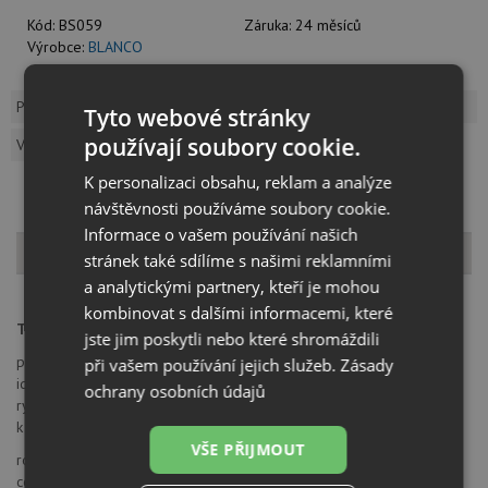
Kód:
BS059
Záruka:
24 měsíců
Výrobce:
BLANCO
Popis produktu
Dotaz k produktu
Tyto webové stránky
používají soubory cookie.
Vzorník barev
K personalizaci obsahu, reklam a analýze
návštěvnosti používáme soubory cookie.
Informace o vašem používání našich
Popis produktu
stránek také sdílíme s našimi reklamními
a analytickými partnery, kteří je mohou
kombinovat s dalšími informacemi, které
Třídění odpadu pro spodní skříňky s předním výsuvem
jste jim poskytli nebo které shromáždili
praktické využití prostoru
při vašem používání jejich služeb.
Zásady
ideální pro rozšíření stávající kuchyně
ochrany osobních údajů
rychlá a snadná montáž: systém nasadit do zásuvky, upevnit - hotovo
k dodání pro všechny spodní skříňky 30 - 90 cm
VŠE PŘIJMOUT
rozměr spodní skříňky: 60 cm
celkový objem nádoby: 49 l