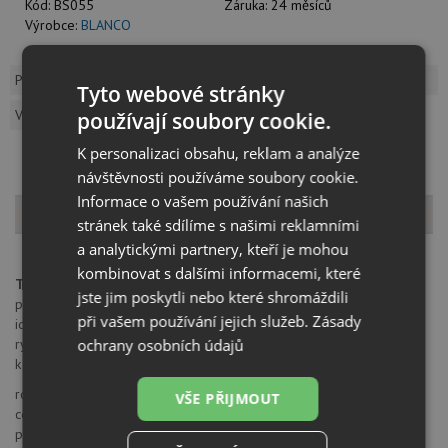
Kód:
BS055
Záruka:
24 měsíců
Výrobce:
BLANCO
Popis produktu
Dotaz k produktu
Tyto webové stránky
Vzorník barev
používají soubory cookie.
K personalizaci obsahu, reklam a analýze
návštěvnosti používáme soubory cookie.
Informace o vašem používání našich
Popis produktu
stránek také sdílíme s našimi reklamními
a analytickými partnery, kteří je mohou
kombinovat s dalšími informacemi, které
Třídění odpadu pro spodní skříňky s předním výsuvem
jste jim poskytli nebo které shromáždili
praktické využití prostoru
při vašem používání jejich služeb.
Zásady
ideální pro rozšíření stávající kuchyně
ochrany osobních údajů
rychlá a snadná montáž: systém nasadit do zásuvky, upevnit - hotovo
k dodání pro všechny spodní skříňky 30 - 90 cm
rozměr spodní skříňky: 30 cm
VŠE PŘIJMOUT
celkový objem nádoby: 19 l
počet nádob: 1 (1 x 19 l)