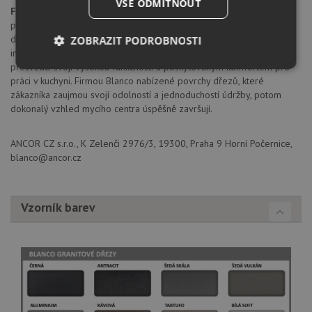
VŠE ODMÍTNOUT
Firma Blanco
patří k předním výrobcům kompletních mycích center
prvotřídní kvality. Vzájemně navazující komponenty, od inovativních
dřezů, přes perfektně přizpůsobené směšovací baterie, až po
ZOBRAZIT PODROBNOSTI
inteligentně řešené košové systémy třídění kuchyňského odpadu,
přesvědčí svojí vysokou funkčností a poskytovaným komfortem pro
Nezbytně
Výkonové
Soubory
práci v kuchyni. Firmou Blanco nabízené povrchy dřezů, které
nutné
soubory
cílení
soubory
zákazníka zaujmou svojí odolností a jednoduchostí údržby, potom
dokonalý vzhled mycího centra úspěšně završují.
ANCOR CZ s.r.o., K Zelenči 2976/3, 19300, Praha 9 Horní Počernice,
Funkční soubory
Nezařazené
blanco@ancor.cz
soubory
Vzorník barev
Nezbytně nutné soubory
Výkonové soubory
Soubory cílení
Funkční soubory
Nezařazené soubory