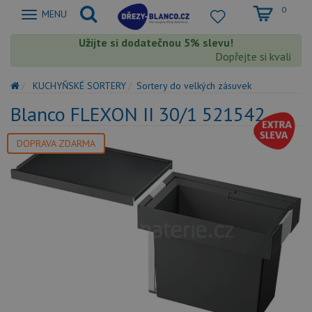
0
Zobrazit
MENU
nabidku
Užijte si dodatečnou 5% slevu!
Dopřejte si kvalitu B
KUCHYŇSKÉ SORTERY
Sortery do velkých zásuvek
Blanco FLEXON II 30/1 521542
DOPRAVA ZDARMA