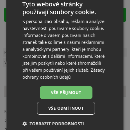
Tyto webové stránky
používají soubory cookie.
KOUPIT
K personalizaci obsahu, reklam a analýze
návštěvnosti používáme soubory cookie.
Kód:
BP229421
Záruka:
24 měsíců
Informace o vašem používání našich
Výrobce:
BLANCO
stránek také sdílíme s našimi reklamními
a analytickými partnery, kteří je mohou
Popis produktu
Dotaz k produktu
kombinovat s dalšími informacemi, které
Vzorník barev
jste jim poskytli nebo které shromáždili
při vašem používání jejich služeb.
Zásady
ochrany osobních údajů
Popis produktu
VŠE PŘIJMOUT
VŠE ODMÍTNOUT
Krájecí deska kompozitní k vybraným dřezům Blanco.
provedení
: kompozit
ZOBRAZIT PODROBNOSTI
rozměry:
375 x 367 mm