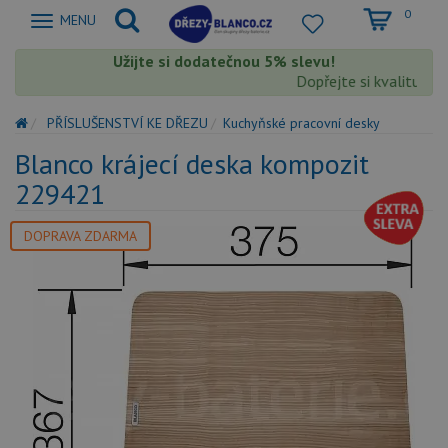
0
Zobrazit
MENU
nabidku
Užijte si dodatečnou 5% slevu!
Dopřejte si kvalitu Bl
PŘÍSLUŠENSTVÍ KE DŘEZU
Kuchyňské pracovní desky
Blanco krájecí deska kompozit
229421
DOPRAVA ZDARMA