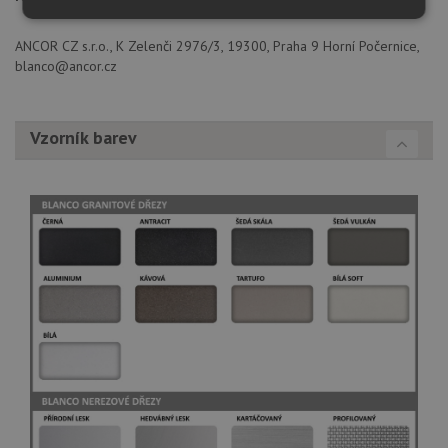
Nezbytně
Výkonové
Soubory
nutné
soubory
cílení
ANCOR CZ s.r.o., K Zelenči 2976/3, 19300, Praha 9 Horní Počernice,
soubory
blanco@ancor.cz
Funkční soubory
Nezařazené
Vzorník barev
soubory
Nezbytně nutné soubory
Výkonové soubory
Soubory cílení
Funkční soubory
Nezařazené soubory
Nezbytně nutné soubory cookie umožňují základní
funkce webových stránek, jako je přihlášení
uživatele a správa účtu. Webové stránky nelze bez
nezbytně nutných souborů cookie správně používat.