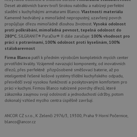
Deset atraktivních barev tvoří širokou nabídku a nabízejí perfektní
AWSALBCORS
1 týden
Pro
Amazon.com Inc.
sladění s kuchyňskými armaturami Blanco.
Vlastnosti materiálu
pokrač
widget-
podpo
mediator.zopim.com
Kamenně hedvábný a mimořádně nepropustný, uzavřený povrch
lepivos
propůjčuje dřezu mimořádně dlouhou životnost.
Vysoká odolnost
případ
použit
proti poškrábání, mimořádná pevnost, tepelná odolnost do
po aktu
280°C.
SILGRANIT® PuraDur® II dále zaručuje:
100% vhodnost pro
zásadách ochrany soukromí společnosti Google
Chrom
práci s potravinami, 100% odolnost proti kyselinám, 100%
vytvář
další 
stálobarevnost
cookie
lepivos
Firma Blanco
patří k předním výrobcům kompletních mycích center
každou
prvotřídní kvality. Vzájemně navazující komponenty, od inovativních
těchto
lepivos
dřezů, přes perfektně přizpůsobené směšovací baterie, až po
založe
inteligentně řešené košové systémy třídění kuchyňského odpadu,
trvání 
názve
přesvědčí svojí vysokou funkčností a poskytovaným komfortem pro
AWSA
práci v kuchyni. Firmou Blanco nabízené povrchy dřezů, které
(ALB).
zákazníka zaujmou svojí odolností a jednoduchostí údržby, potom
CookieScriptConsent
5 měsíců
Tento 
CookieScript
dokonalý vzhled mycího centra úspěšně završují.
4 týdny
cookie
www.drezy-
použív
blanco.cz
služba
Cookie
ANCOR CZ s.r.o., K Zelenči 2976/3, 19300, Praha 9 Horní Počernice,
Script
blanco@ancor.cz
zapam
předvo
souhla
soubo