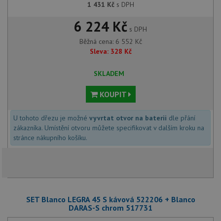
1 431
Kč
s DPH
6 224 Kč
s DPH
Běžná cena:
6 552
Kč
Sleva:
328
Kč
SKLADEM
KOUPIT
U tohoto dřezu je možné
vyvrtat otvor na baterii
dle přání
zákazníka. Umístění otvoru můžete specifikovat v dalším kroku na
stránce nákupního košíku.
SET Blanco LEGRA 45 S kávová 522206 + Blanco
DARAS-S chrom 517731