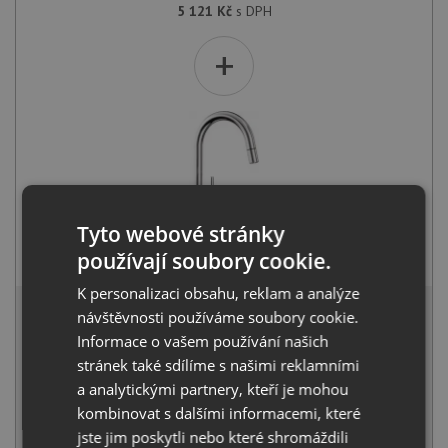
5 121
Kč
s DPH
+
Tyto webové stránky
Blanco MIDA-S chrom 521454
používají soubory cookie.
4 041
Kč
s DPH
K personalizaci obsahu, reklam a analýze
8 704 Kč
s DPH
návštěvnosti používáme soubory cookie.
Běžná cena:
9 162
Kč
Informace o vašem používání našich
Sleva:
458
Kč
stránek také sdílíme s našimi reklamními
a analytickými partnery, kteří je mohou
SKLADEM
kombinovat s dalšími informacemi, které
jste jim poskytli nebo které shromáždili
KOUPIT