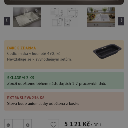
‹
›
DÁREK ZDARMA
Cedící miska v hodnotě 490,- kč
Nevztahuje se k zvýhodněným setům.
SKLADEM 2 KS
Zboží odešleme během následujících 1-2 pracovních dnů.
EXTRA SLEVA 256 Kč
Sleva bude automaticky odečtena z košíku
5 121
Kč
s DPH