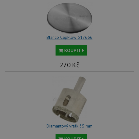
Blanco CapFlow 517666
KOUPIT
270
Kč
Diamantový vrták 35 mm
KOUPIT