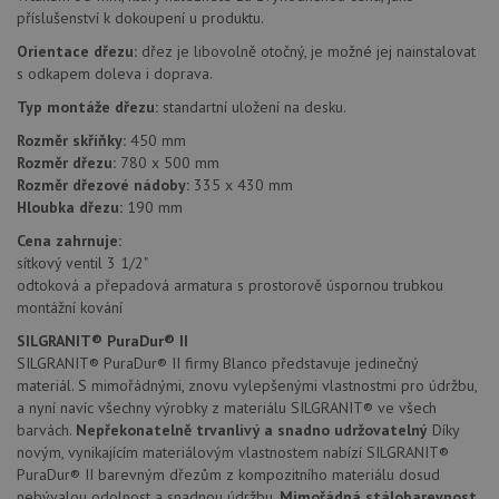
příslušenství k dokoupení u produktu.
Orientace dřezu:
dřez je libovolně otočný, je možné jej nainstalovat
Nezbytně nutné soubory
Výkonové soubory
s odkapem doleva i doprava.
Soubory cílení
Funkční soubory
Typ montáže dřezu:
standartní uložení na desku.
Nezařazené soubory
Rozměr skříňky:
450 mm
Rozměr dřezu:
780 x 500 mm
Nezbytně nutné soubory cookie umožňují základní
Rozměr dřezové nádoby:
335 x 430 mm
funkce webových stránek, jako je přihlášení
Hloubka dřezu:
190 mm
uživatele a správa účtu. Webové stránky nelze bez
nezbytně nutných souborů cookie správně používat.
Cena zahrnuje:
Poskytovatel
/
sítkový ventil 3 1/2"
Název
Vyprší
Popis
Doména
odtoková a přepadová armatura s prostorově úspornou trubkou
montážní kování
udid
.drezy-blanco.cz
4 týdny 2
Tento 
dny
se pou
jedine
SILGRANIT® PuraDur® II
identif
SILGRANIT® PuraDur® II firmy Blanco představuje jedinečný
zařízen
materiál. S mimořádnými, znovu vylepšenými vlastnostmi pro údržbu,
mají př
webov
a nyní navíc všechny výrobky z materiálu SILGRANIT® ve všech
stránc
barvách.
Nepřekonatelně trvanlivý a snadno udržovatelný
Díky
sledov
použív
novým, vynikajícím materiálovým vlastnostem nabízí SILGRANIT®
zlepšil
PuraDur® II barevným dřezům z kompozitního materiálu dosud
uživat
zkušen
nebývalou odolnost a snadnou údržbu.
Mimořádná stálobarevnost