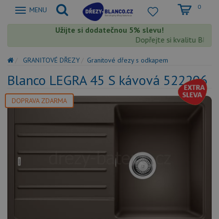
0
Zobrazit
MENU
nabidku
Užijte si dodatečnou 5% slevu!
Dopřejte si kvalitu Blanco 
GRANITOVÉ DŘEZY
Granitové dřezy s odkapem
Blanco LEGRA 45 S kávová 522206
DOPRAVA ZDARMA