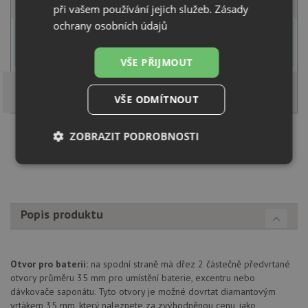
při vašem používání jejich služeb.
Zásady
ochrany osobních údajů
U tohoto dřezu je možné
vyvrtat otvor na baterii
dle přání
zákazníka. Umístění otvoru můžete specifikovat v dalším kroku na
stránce nákupního košíku.
VŠE PŘIJMOUT
VŠE ODMÍTNOUT
ZOBRAZIT PODROBNOSTI
Načíst dalších 5 ze zbývajících 27 setů
Nezbytně
Výkonové
Soubory
nutné
soubory
cílení
soubory
Popis produktu
Funkční soubory
Nezařazené
soubory
Otvor pro baterii:
na spodní straně má dřez 2 částečně předvrtané
otvory průměru 35 mm pro umístění baterie, excentru nebo
dávkovače saponátu. Tyto otvory je možné dovrtat diamantovým
vrtákem 35 mm, který naleznete za zvýhodněnou cenu, jako