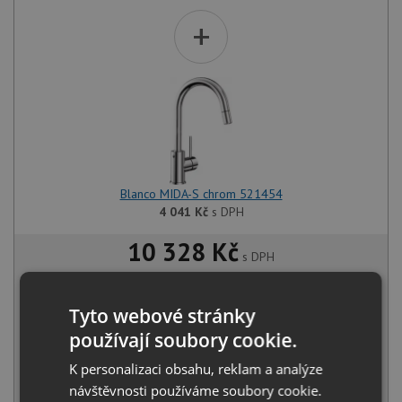
+
Blanco MIDA-S chrom 521454
4 041
Kč
s DPH
10 328 Kč
s DPH
Běžná cena:
10 872
Kč
Sleva:
544
Kč
Tyto webové stránky
používají soubory cookie.
SKLADEM
K personalizaci obsahu, reklam a analýze
KOUPIT
návštěvnosti používáme soubory cookie.