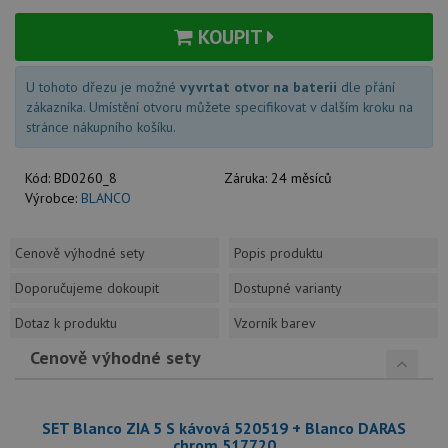
KOUPIT
U tohoto dřezu je možné
vyvrtat otvor na baterii
dle přání
zákazníka. Umístění otvoru můžete specifikovat v dalším kroku na
stránce nákupního košíku.
Kód:
BD0260_8
Záruka:
24 měsíců
Výrobce:
BLANCO
Cenově výhodné sety
Popis produktu
Doporučujeme dokoupit
Dostupné varianty
Dotaz k produktu
Vzorník barev
Cenově výhodné sety
SET Blanco ZIA 5 S kávová 520519 + Blanco DARAS
chrom 517720