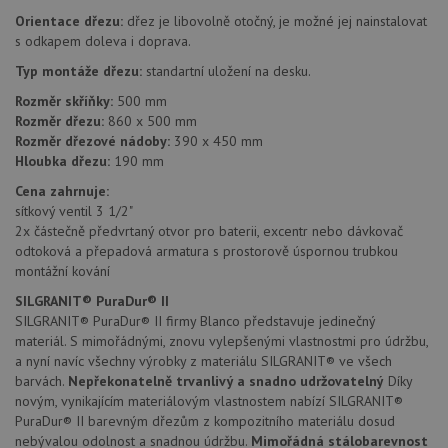
Orientace dřezu:
dřez je libovolně otočný, je možné jej nainstalovat
Funkční soubory
Nezařazené
soubory
s odkapem doleva i doprava.
Typ montáže dřezu:
standartní uložení na desku.
Rozměr skříňky:
500 mm
Rozměr dřezu:
860 x 500 mm
Rozměr dřezové nádoby:
390 x 450 mm
Hloubka dřezu:
190 mm
Nezbytně nutné soubory
Výkonové soubory
Cena zahrnuje:
Soubory cílení
Funkční soubory
sítkový ventil 3 1/2"
2x částečně předvrtaný otvor pro baterii, excentr nebo dávkovač
Nezařazené soubory
odtoková a přepadová armatura s prostorově úspornou trubkou
montážní kování
Nezbytně nutné soubory cookie umožňují základní
funkce webových stránek, jako je přihlášení
SILGRANIT® PuraDur® II
uživatele a správa účtu. Webové stránky nelze bez
nezbytně nutných souborů cookie správně používat.
SILGRANIT® PuraDur® II firmy Blanco představuje jedinečný
materiál. S mimořádnými, znovu vylepšenými vlastnostmi pro údržbu,
Poskytovatel
/
Název
Vyprší
Popis
a nyní navíc všechny výrobky z materiálu SILGRANIT® ve všech
Doména
barvách.
Nepřekonatelně trvanlivý a snadno udržovatelný
Díky
udid
.drezy-blanco.cz
4 týdny 2
Tento 
novým, vynikajícím materiálovým vlastnostem nabízí SILGRANIT®
dny
se pou
PuraDur® II barevným dřezům z kompozitního materiálu dosud
jedine
identif
nebývalou odolnost a snadnou údržbu.
Mimořádná stálobarevnost