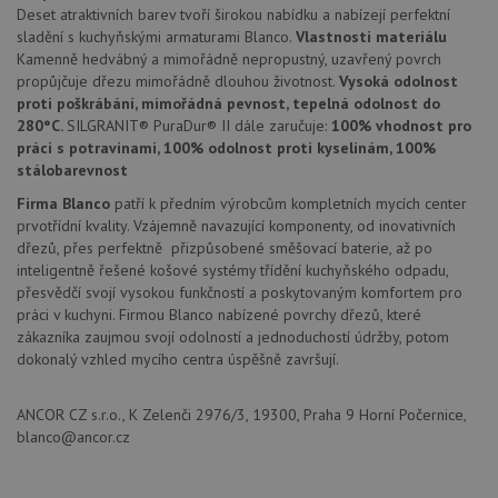
zařízen
Deset atraktivních barev tvoří širokou nabídku a nabízejí perfektní
mají př
webov
sladění s kuchyňskými armaturami Blanco.
Vlastnosti materiálu
stránc
Kamenně hedvábný a mimořádně nepropustný, uzavřený povrch
sledov
propůjčuje dřezu mimořádně dlouhou životnost.
Vysoká odolnost
použív
zlepšil
proti poškrábání, mimořádná pevnost, tepelná odolnost do
uživat
280°C.
SILGRANIT® PuraDur® II dále zaručuje:
100% vhodnost pro
zkušen
práci s potravinami, 100% odolnost proti kyselinám, 100%
AWSALBCORS
1 týden
Pro
Amazon.com Inc.
stálobarevnost
pokrač
widget-
podpo
mediator.zopim.com
Firma Blanco
patří k předním výrobcům kompletních mycích center
lepivos
případ
prvotřídní kvality. Vzájemně navazující komponenty, od inovativních
použit
dřezů, přes perfektně přizpůsobené směšovací baterie, až po
po aktu
zásadách ochrany soukromí společnosti Google
Chrom
inteligentně řešené košové systémy třídění kuchyňského odpadu,
vytvář
přesvědčí svojí vysokou funkčností a poskytovaným komfortem pro
další 
práci v kuchyni. Firmou Blanco nabízené povrchy dřezů, které
cookie
lepivos
zákazníka zaujmou svojí odolností a jednoduchostí údržby, potom
každou
dokonalý vzhled mycího centra úspěšně završují.
těchto
lepivos
založe
trvání 
ANCOR CZ s.r.o., K Zelenči 2976/3, 19300, Praha 9 Horní Počernice,
názve
blanco@ancor.cz
AWSA
(ALB).
CookieScriptConsent
5 měsíců
Tento 
CookieScript