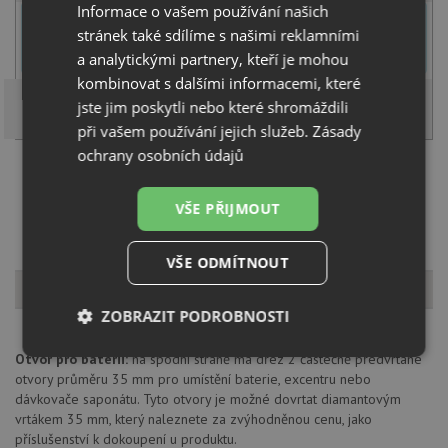
Informace o vašem používání našich
U tohoto dřezu je možné
vyvrtat otvor na baterii
dle přání
stránek také sdílíme s našimi reklamními
zákazníka. Umístění otvoru můžete specifikovat v dalším kroku na
stránce nákupního košíku.
a analytickými partnery, kteří je mohou
kombinovat s dalšími informacemi, které
jste jim poskytli nebo které shromáždili
při vašem používání jejich služeb.
Zásady
ochrany osobních údajů
Načíst dalších 5 ze zbývajících 27 setů
VŠE PŘIJMOUT
VŠE ODMÍTNOUT
Popis produktu
ZOBRAZIT PODROBNOSTI
Otvor pro baterii:
na spodní straně má dřez 2 částečně předvrtané
Nezbytně
Výkonové
Soubory
nutné
soubory
cílení
otvory průměru 35 mm pro umístění baterie, excentru nebo
soubory
dávkovače saponátu. Tyto otvory je možné dovrtat diamantovým
vrtákem 35 mm, který naleznete za zvýhodněnou cenu, jako
příslušenství k dokoupení u produktu.