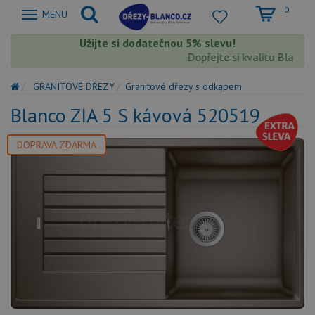
0
Zobrazit
MENU
nabidku
Užijte si dodatečnou 5% slevu!
Dopřejte si kvalitu Blanco s 
GRANITOVÉ DŘEZY
Granitové dřezy s odkapem
Blanco ZIA 5 S kávová 520519
DOPRAVA ZDARMA