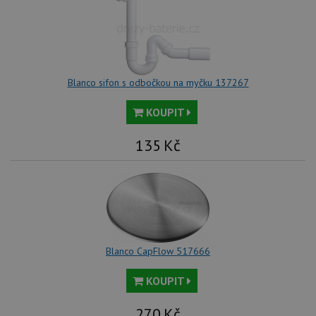
Blanco sifon s odbočkou na myčku 137267
KOUPIT
135
Kč
Blanco CapFlow 517666
KOUPIT
270
Kč