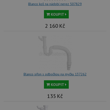
vl
Blanco koš na nádobí nerez 507829
we
tak
ná
KOUPIT
we
no
sta
2 160
Kč
roz
Yo
Blanco sifon s odbočkou na myčku 137262
KOUPIT
135
Kč