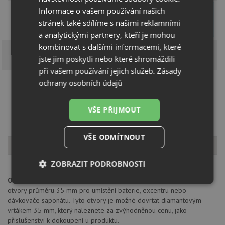
U tohoto dřezu je možné
vyvrtat otvor na baterii
dle přání
Informace o vašem používání našich
zákazníka. Umístění otvoru můžete specifikovat v dalším kroku na
stránek také sdílíme s našimi reklamními
stránce nákupního košíku.
a analytickými partnery, kteří je mohou
kombinovat s dalšími informacemi, které
jste jim poskytli nebo které shromáždili
při vašem používání jejich služeb.
Zásady
ochrany osobních údajů
Načíst dalších 5 ze zbývajících 27 setů
VŠE PŘIJMOUT
VŠE ODMÍTNOUT
Popis produktu
ZOBRAZIT PODROBNOSTI
Otvor pro baterii:
na spodní straně má dřez 2 částečně předvrtané
Nezbytně
Výkonové
Soubory
otvory průměru 35 mm pro umístění baterie, excentru nebo
nutné
soubory
cílení
dávkovače saponátu. Tyto otvory je možné dovrtat diamantovým
soubory
vrtákem 35 mm, který naleznete za zvýhodněnou cenu, jako
příslušenství k dokoupení u produktu.