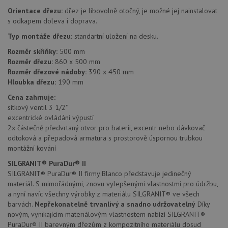
Orientace dřezu:
dřez je libovolně otočný, je možné jej nainstalovat
Funkční soubory
Nezařazené
s odkapem doleva i doprava.
soubory
Typ montáže dřezu:
standartní uložení na desku.
Rozměr skříňky:
500 mm
Rozměr dřezu:
860 x 500 mm
Rozměr dřezové nádoby:
390 x 450 mm
Hloubka dřezu:
190 mm
Nezbytně nutné soubory
Výkonové soubory
Cena zahrnuje:
sítkový ventil 3 1/2"
Soubory cílení
Funkční soubory
excentrické ovládání výpustí
Nezařazené soubory
2x částečně předvrtaný otvor pro baterii, excentr nebo dávkovač
odtoková a přepadová armatura s prostorově úspornou trubkou
Nezbytně nutné soubory cookie umožňují základní
montážní kování
funkce webových stránek, jako je přihlášení
uživatele a správa účtu. Webové stránky nelze bez
SILGRANIT® PuraDur® II
nezbytně nutných souborů cookie správně používat.
SILGRANIT® PuraDur® II firmy Blanco představuje jedinečný
Poskytovatel
/
materiál. S mimořádnými, znovu vylepšenými vlastnostmi pro údržbu,
Název
Vyprší
Popis
Doména
a nyní navíc všechny výrobky z materiálu SILGRANIT® ve všech
barvách.
Nepřekonatelně trvanlivý a snadno udržovatelný
Díky
udid
.drezy-blanco.cz
4 týdny 2
Tento 
dny
se pou
novým, vynikajícím materiálovým vlastnostem nabízí SILGRANIT®
jedine
PuraDur® II barevným dřezům z kompozitního materiálu dosud
identif