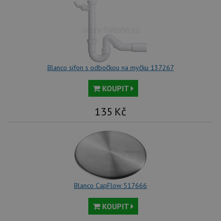
Blanco sifon s odbočkou na myčku 137267
KOUPIT
135
Kč
Blanco CapFlow 517666
KOUPIT