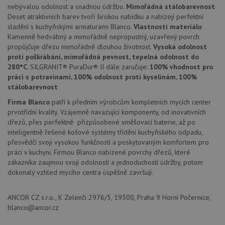
nebývalou odolnost a snadnou údržbu.
Mimořádná stálobarevnost
zařízen
mají př
Deset atraktivních barev tvoří širokou nabídku a nabízejí perfektní
webov
sladění s kuchyňskými armaturami Blanco.
Vlastnosti materiálu
stránc
sledov
Kamenně hedvábný a mimořádně nepropustný, uzavřený povrch
použív
propůjčuje dřezu mimořádně dlouhou životnost.
Vysoká odolnost
zlepšil
uživat
proti poškrábání, mimořádná pevnost, tepelná odolnost do
zkušen
280°C.
SILGRANIT® PuraDur® II dále zaručuje:
100% vhodnost pro
práci s potravinami, 100% odolnost proti kyselinám, 100%
AWSALBCORS
1 týden
Pro
Amazon.com Inc.
pokrač
widget-
stálobarevnost
podpo
mediator.zopim.com
lepivos
Firma Blanco
patří k předním výrobcům kompletních mycích center
případ
prvotřídní kvality. Vzájemně navazující komponenty, od inovativních
použit
po aktu
dřezů, přes perfektně přizpůsobené směšovací baterie, až po
zásadách ochrany soukromí společnosti Google
Chrom
inteligentně řešené košové systémy třídění kuchyňského odpadu,
vytvář
další 
přesvědčí svojí vysokou funkčností a poskytovaným komfortem pro
cookie
práci v kuchyni. Firmou Blanco nabízené povrchy dřezů, které
lepivos
každou
zákazníka zaujmou svojí odolností a jednoduchostí údržby, potom
těchto
dokonalý vzhled mycího centra úspěšně završují.
lepivos
založe
trvání 
názve
ANCOR CZ s.r.o., K Zelenči 2976/3, 19300, Praha 9 Horní Počernice,
AWSA
blanco@ancor.cz
(ALB).
CookieScriptConsent
5 měsíců
Tento 