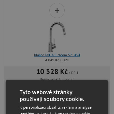
+
Blanco MIDA-S chrom 521454
4 041
Kč
s DPH
10 328 Kč
s DPH
Běžná cena:
10 872
Kč
Sleva:
544
Kč
Tyto webové stránky
SKLADEM
používají soubory cookie.
KOUPIT
K personalizaci obsahu, reklam a analýze
návštěvnosti používáme soubory cookie.