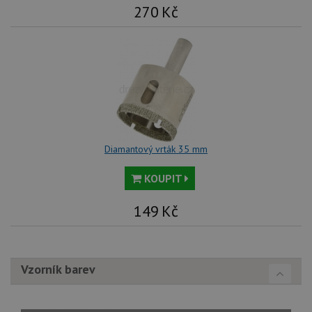
270
Kč
Diamantový vrták 35 mm
KOUPIT
149
Kč
Vzorník barev