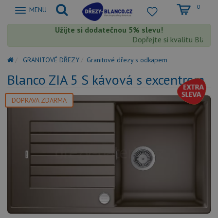
0
Zobrazit
MENU
nabidku
Užijte si dodatečnou 5% slevu!
Dopřejte si kvalitu Blanco s
GRANITOVÉ DŘEZY
Granitové dřezy s odkapem
Blanco ZIA 5 S kávová s excentrem
DOPRAVA ZDARMA