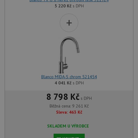
soubory
5 220
Kč
s DPH
+
Funkční soubory
Nezařazené
soubory
Nezbytně nutné soubory
Výkonové soubory
Blanco MIDA-S chrom 521454
4 041
Kč
s DPH
Soubory cílení
Funkční soubory
Nezařazené soubory
8 798 Kč
s DPH
Nezbytně nutné soubory cookie umožňují základní
Běžná cena:
9 261
Kč
funkce webových stránek, jako je přihlášení
Sleva:
463
Kč
uživatele a správa účtu. Webové stránky nelze bez
nezbytně nutných souborů cookie správně používat.
SKLADEM U VÝROBCE
Poskytovatel
/
Název
Vyprší
Popis
Doména