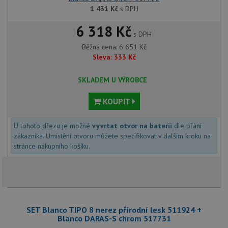
1 431
Kč
s DPH
6 318 Kč
s DPH
Běžná cena:
6 651
Kč
Sleva:
333
Kč
SKLADEM U VÝROBCE
KOUPIT
U tohoto dřezu je možné
vyvrtat otvor na baterii
dle přání
zákazníka. Umístění otvoru můžete specifikovat v dalším kroku na
stránce nákupního košíku.
SET Blanco TIPO 8 nerez přírodní lesk 511924 +
Blanco DARAS-S chrom 517731