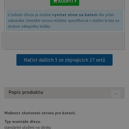
KOUPIT
udid
.drezy-blanco.cz
4 týdny 2
Tento 
dny
se pou
jedine
U tohoto dřezu je možné
vyvrtat otvor na baterii
dle přání
identif
zákazníka. Umístění otvoru můžete specifikovat v dalším kroku na
zařízen
mají př
stránce nákupního košíku.
webov
stránc
sledov
použív
zlepšil
uživat
zkušen
Načíst dalších 5 ze zbývajících 27 setů
AWSALBCORS
1 týden
Pro
Amazon.com Inc.
pokrač
widget-
podpo
mediator.zopim.com
lepivos
případ
použit
po aktu
zásadách ochrany soukromí společnosti Google
Chrom
Popis produktu
vytvář
další 
cookie
lepivos
každou
Možnost zhotovení otvoru pro baterii.
těchto
lepivos
Typ montáže dřezu:
založe
trvání 
standartní uložení na desku