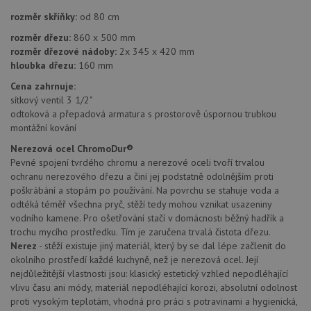
názve
AWSA
rozměr skříňky:
od 80 cm
(ALB).
rozměr dřezu:
860 x 500 mm
CookieScriptConsent
5 měsíců
Tento 
CookieScript
4 týdny
cookie
rozměr dřezové nádoby:
2x 345 x 420 mm
www.drezy-
použív
blanco.cz
hloubka dřezu:
160 mm
služba
Cookie
Cena zahrnuje:
Script
zapam
sítkový ventil 3 1/2"
předvo
odtoková a přepadová armatura s prostorově úspornou trubkou
souhla
montážní kování
soubo
cookie
návště
Nerezová ocel ChromoDur®
Je nut
Pevné spojení tvrdého chromu a nerezové oceli tvoří trvalou
banne
ochranu nerezového dřezu a činí jej podstatně odolnějším proti
cookie
Cookie
poškrábání a stopám po používání. Na povrchu se stahuje voda a
Script
odtéká téměř všechna pryč, stěží tedy mohou vznikat usazeniny
fungov
správn
vodního kamene. Pro ošetřování stačí v domácnosti běžný hadřík a
trochu mycího prostředku. Tím je zaručena trvalá čistota dřezu.
AUTORIZACE
www.drezy-
Zavřením
Nerez
- stěží existuje jiný materiál, který by se dal lépe začlenit do
blanco.cz
prohlížeče
okolního prostředí každé kuchyně, než je nerezová ocel. Její
nejdůležitější vlastnosti jsou: klasický estetický vzhled nepodléhající
vlivu času ani módy, materiál nepodléhající korozi, absolutní odolnost
proti vysokým teplotám, vhodná pro práci s potravinami a hygienická,