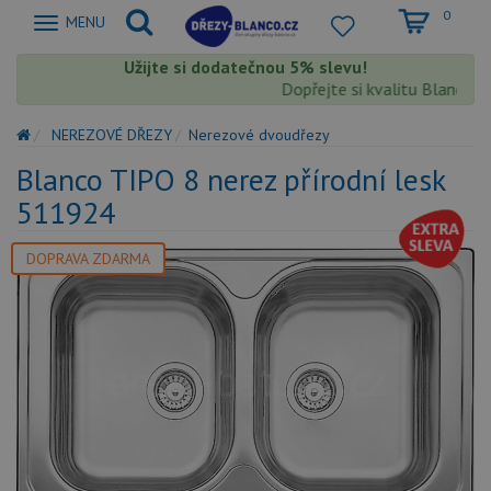
0
Zobrazit
MENU
nabidku
Užijte si dodatečnou 5% slevu!
Dopřejte si kvalitu Blanco s 
NEREZOVÉ DŘEZY
Nerezové dvoudřezy
Blanco TIPO 8 nerez přírodní lesk
511924
DOPRAVA ZDARMA