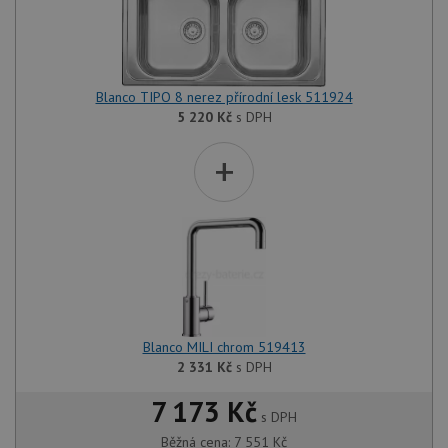
Blanco TIPO 8 nerez přírodní lesk 511924
5 220
Kč
s DPH
+
Blanco MILI chrom 519413
2 331
Kč
s DPH
7 173 Kč
s DPH
Běžná cena:
7 551
Kč