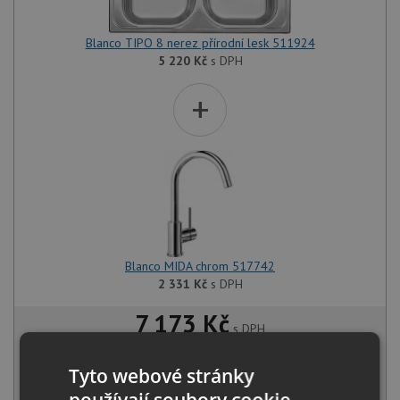
Blanco TIPO 8 nerez přírodní lesk 511924
5 220
Kč
s DPH
+
Blanco MIDA chrom 517742
2 331
Kč
s DPH
7 173 Kč
s DPH
Běžná cena:
7 551
Kč
Sleva:
378
Kč
Tyto webové stránky