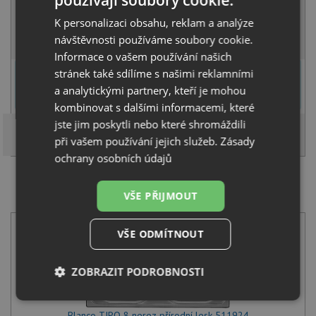
používají soubory cookie.
SKLADEM U VÝROBCE
K personalizaci obsahu, reklam a analýze
KOUPIT
návštěvnosti používáme soubory cookie.
Informace o vašem používání našich
U tohoto dřezu je možné
vyvrtat otvor na baterii
dle přání
stránek také sdílíme s našimi reklamními
zákazníka. Umístění otvoru můžete specifikovat v dalším kroku na
a analytickými partnery, kteří je mohou
stránce nákupního košíku.
kombinovat s dalšími informacemi, které
jste jim poskytli nebo které shromáždili
při vašem používání jejich služeb.
Zásady
ochrany osobních údajů
SET Blanco TIPO 8 nerez přírodní lesk 511924 +
VŠE PŘIJMOUT
Blanco MIDA-S chrom 521454
VŠE ODMÍTNOUT
ZOBRAZIT PODROBNOSTI
Nezbytně
Výkonové
Soubory
nutné
soubory
cílení
Blanco TIPO 8 nerez přírodní lesk 511924