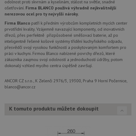
odolnost proti skvrnám a kyselinám, stálost na světle, snadné
ošetřování.
Firma BLANCO používá výhradně nejkvalitnější
Poskytovatel
Název
Vyprší
Popis
nerezovou ocel pro ty nejvyšší nároky.
/
Doména
Poskytovatel
/
Název
Vyprší
Po
_ga
1 rok
Tento název
Firma Blanco
patří k předním výrobcům kompletních mycích center
Google LLC
Doména
1
souboru cookie
.drezy-
prvotřídní kvality. Vzájemně navazující komponenty, od inovativních
měsíc
je spojen s
blanco.cz
VISITOR_PRIVACY_METADATA
6 měsíců
Te
YouTube
dřezů, přes perfektně přizpůsobené směšovací baterie, až po
Google
coo
.youtube.com
Universal
uk
inteligentně řešené košové systémy třídění kuchyňského odpadu,
Analytics - což je
so
přesvědčí svojí vysokou funkčností a poskytovaným komfortem pro
významná
uži
aktualizace
práci v kuchyni. Firmou Blanco nabízené povrchy dřezů, které
vo
běžněji
pro
zákazníka zaujmou svojí odolností a jednoduchostí údržby, potom
používané
int
analytické
dokonalý vzhled mycího centra úspěšně završují.
we
služby Google.
Za
Tento soubor
úd
cookie se
so
ANCOR CZ s.r.o., K Zelenči 2976/3, 19300, Praha 9 Horní Počernice,
používá k
náv
rozlišení
blanco@ancor.cz
rů
jedinečných
zá
uživatelů
oc
přiřazením
os
náhodně
a 
K tomuto produktu můžete dokoupit
vygenerovaného
kte
čísla jako
jej
identifikátoru
pre
klienta. Je
bu
součástí
bu
každého
sez
požadavku na
re