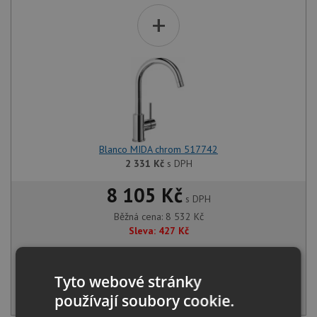
+
Blanco MIDA chrom 517742
2 331
Kč
s DPH
8 105 Kč
s DPH
Běžná cena:
8 532
Kč
Sleva:
427
Kč
SKLADEM
Tyto webové stránky
KOUPIT
používají soubory cookie.