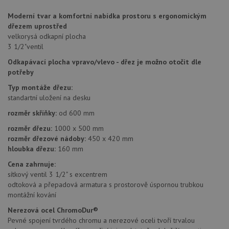
dny
se pou
jedine
Moderní tvar a komfortní nabídka prostoru
s ergonomickým
identif
zařízen
dřezem uprostřed
mají př
velkorysá odkapní plocha
webov
stránc
3 1/2"ventil
sledov
použív
Odkapávací plocha vpravo/vlevo - dřez je možno otočit dle
zlepšil
potřeby
uživat
zkušen
Typ montáže dřezu:
AWSALBCORS
1 týden
Pro
Amazon.com Inc.
standartní uložení na desku
pokrač
widget-
podpo
mediator.zopim.com
rozměr skříňky:
od 600 mm
lepivos
případ
rozměr dřezu:
1000 x 500 mm
použit
rozměr dřezové nádoby:
450 x 420 mm
po aktu
zásadách ochrany soukromí společnosti Google
Chrom
hloubka dřezu:
160 mm
vytvář
další 
Cena zahrnuje:
cookie
sítkový ventil 3 1/2" s excentrem
lepivos
každou
odtoková a přepadová armatura s prostorově úspornou trubkou
těchto
montážní kování
lepivos
založe
Nerezová ocel ChromoDur®
trvání 
názve
Pevné spojení tvrdého chromu a nerezové oceli tvoří trvalou
AWSA