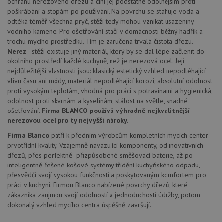
ochranu nerezového dřezu a činí jej podstatně odolnějším proti
(ALB).
poškrábání a stopám po používání. Na povrchu se stahuje voda a
CookieScriptConsent
5 měsíců
Tento 
CookieScript
odtéká téměř všechna pryč, stěží tedy mohou vznikat usazeniny
4 týdny
cookie
www.drezy-
vodního kamene. Pro ošetřování stačí v domácnosti běžný hadřík a
použív
blanco.cz
služba
trochu mycího prostředku. Tím je zaručena trvalá čistota dřezu.
Cookie
Nerez
- stěží existuje jiný materiál, který by se dal lépe začlenit do
Script
zapam
okolního prostředí každé kuchyně, než je nerezová ocel. Její
předvo
nejdůležitější vlastnosti jsou: klasický estetický vzhled nepodléhající
souhla
soubo
vlivu času ani módy, materiál nepodléhající korozi, absolutní odolnost
cookie
proti vysokým teplotám, vhodná pro práci s potravinami a hygienická,
návště
odolnost proti skvrnám a kyselinám, stálost na světle, snadné
Je nut
banne
ošetřování.
Firma BLANCO používá výhradně nejkvalitnější
cookie
nerezovou ocel pro ty nejvyšší nároky.
Cookie
Script
Firma Blanco
patří k předním výrobcům kompletních mycích center
fungov
správn
prvotřídní kvality. Vzájemně navazující komponenty, od inovativních
dřezů, přes perfektně přizpůsobené směšovací baterie, až po
AUTORIZACE
www.drezy-
Zavřením
blanco.cz
prohlížeče
inteligentně řešené košové systémy třídění kuchyňského odpadu,
přesvědčí svojí vysokou funkčností a poskytovaným komfortem pro
práci v kuchyni. Firmou Blanco nabízené povrchy dřezů, které
zákazníka zaujmou svojí odolností a jednoduchostí údržby, potom
dokonalý vzhled mycího centra úspěšně završují.