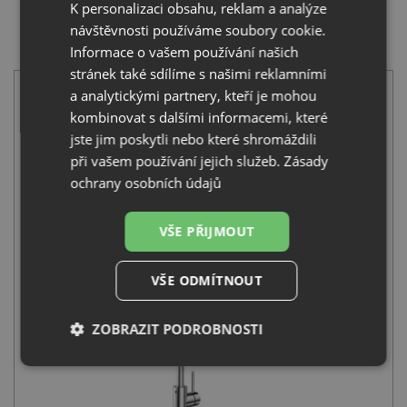
K personalizaci obsahu, reklam a analýze
návštěvnosti používáme soubory cookie.
SET Blanco LIVIT XL 6 S nerez kartáčovaný 518519 +
Informace o vašem používání našich
Blanco MIDA-S chrom 521454
stránek také sdílíme s našimi reklamními
a analytickými partnery, kteří je mohou
kombinovat s dalšími informacemi, které
jste jim poskytli nebo které shromáždili
při vašem používání jejich služeb.
Zásady
ochrany osobních údajů
Blanco LIVIT XL 6 S nerez kartáčovaný 518519
6 201
Kč
s DPH
VŠE PŘIJMOUT
+
VŠE ODMÍTNOUT
ZOBRAZIT PODROBNOSTI
Nezbytně
Výkonové
Soubory
nutné
soubory
cílení
soubory