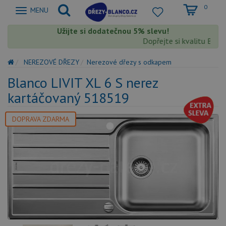
0
Zobrazit
MENU
nabidku
Užijte si dodatečnou 5% slevu!
Dopřejte si kvalitu Blanco
NEREZOVÉ DŘEZY
Nerezové dřezy s odkapem
Blanco LIVIT XL 6 S nerez
kartáčovaný 518519
DOPRAVA ZDARMA