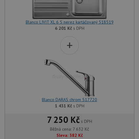
Blanco LIVIT XL 6 S nerez kartáčovaný 518519
6 201
Kč
s DPH
+
Blanco DARAS chrom 517720
1 431
Kč
s DPH
7 250 Kč
s DPH
Běžná cena:
7 632
Kč
Sleva:
382
Kč