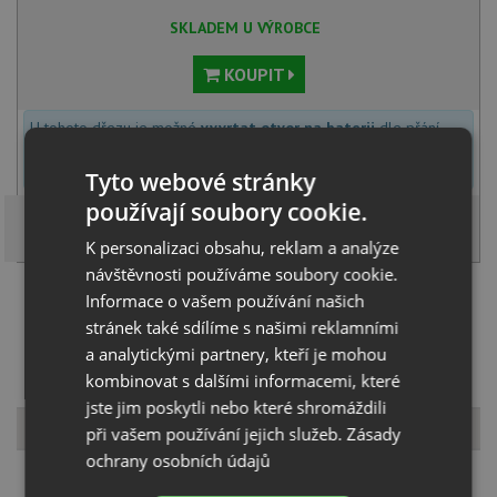
SKLADEM U VÝROBCE
KOUPIT
U tohoto dřezu je možné
vyvrtat otvor na baterii
dle přání
zákazníka. Umístění otvoru můžete specifikovat v dalším kroku na
stránce nákupního košíku.
Tyto webové stránky
používají soubory cookie.
K personalizaci obsahu, reklam a analýze
návštěvnosti používáme soubory cookie.
Načíst dalších 5 ze zbývajících 34 setů
Informace o vašem používání našich
stránek také sdílíme s našimi reklamními
a analytickými partnery, kteří je mohou
kombinovat s dalšími informacemi, které
jste jim poskytli nebo které shromáždili
Popis produktu
při vašem používání jejich služeb.
Zásady
ochrany osobních údajů