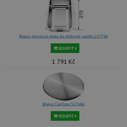
Blanco nerezová miska do přídavné vaničky 217796
KOUPIT
1 791
Kč
Blanco CapFlow 517666
KOUPIT