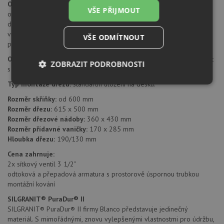
Otvor pro baterii:
na spodní straně má dřez 4 částečně předvrtané
VŠE PŘIJMOUT
otvory průměru 35 mm pro umístění baterie, excentru nebo
dávkovače saponátu. Tyto otvory je možné dovrtat diamantovým
vrtákem 35 mm, který naleznete za zvýhodněnou cenu, jako
VŠE ODMÍTNOUT
příslušenství k dokoupení u produktu.
Orientace dřezu:
dřez je libovolně otočný, je možné jej nainstalovat
ZOBRAZIT PODROBNOSTI
s malou vaničkou doleva i doprava.
Typ montáže dřezu:
standartní uložení na desku.
Nezbytně
Výkonové
Soubory
nutné
soubory
cílení
Rozměr skříňky:
od 600 mm
soubory
Rozměr dřezu:
615 x 500 mm
Rozměr dřezové nádoby:
360 x 430 mm
Rozměr přídavné vaničky:
170 x 285 mm
Hloubka dřezu:
190/130 mm
Funkční soubory
Nezařazené
soubory
Cena zahrnuje:
2x sítkový ventil 3 1/2"
odtoková a přepadová armatura s prostorově úspornou trubkou
montážní kování
SILGRANIT® PuraDur® II
SILGRANIT® PuraDur® II firmy Blanco představuje jedinečný
materiál. S mimořádnými, znovu vylepšenými vlastnostmi pro údržbu,
Nezbytně nutné soubory
Výkonové soubory