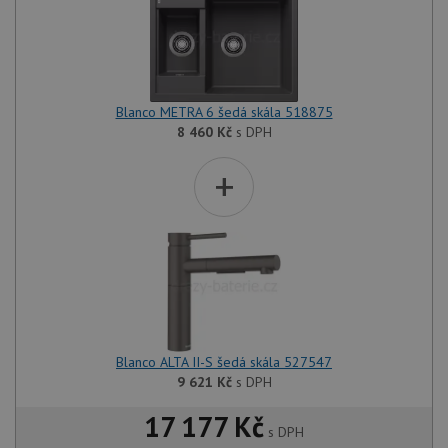
Blanco METRA 6 šedá skála 518875
8 460
Kč
s DPH
+
Blanco ALTA II-S šedá skála 527547
9 621
Kč
s DPH
17 177 Kč
s DPH