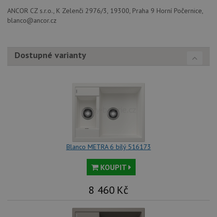
případ
ANCOR CZ s.r.o., K Zelenči 2976/3, 19300, Praha 9 Horní Počernice,
použit
po aktu
blanco@ancor.cz
zásadách ochrany soukromí společnosti Google
Chrom
vytvář
další 
cookie
lepivos
Dostupné varianty
každou
těchto
lepivos
založe
trvání 
názve
AWSA
(ALB).
CookieScriptConsent
5 měsíců
Tento 
CookieScript
4 týdny
cookie
www.drezy-
použív
blanco.cz
služba
Blanco METRA 6 bílý 516173
Cookie
Script
zapam
KOUPIT
předvo
souhla
soubo
8 460
Kč
cookie
návště
Je nut
banne
cookie