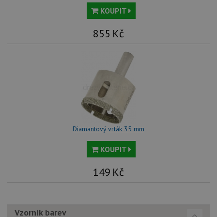
KOUPIT
855
Kč
Diamantový vrták 35 mm
KOUPIT
149
Kč
Vzorník barev