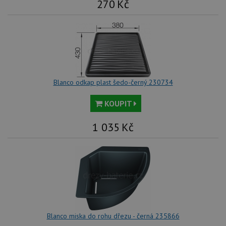
270
Kč
Blanco odkap plast šedo-černý 230734
KOUPIT
1 035
Kč
Blanco miska do rohu dřezu - černá 235866