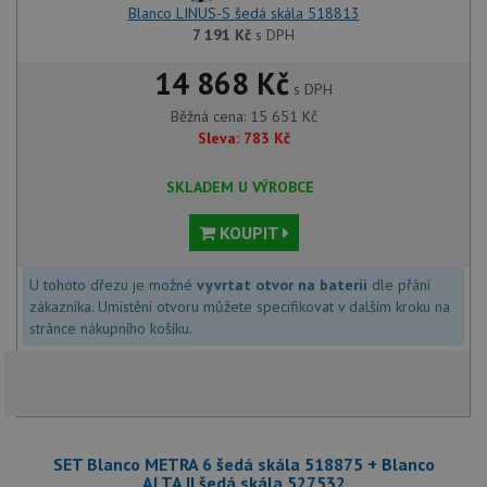
Blanco LINUS-S šedá skála 518813
7 191
Kč
s DPH
14 868 Kč
s DPH
Běžná cena:
15 651
Kč
Sleva:
783
Kč
SKLADEM U VÝROBCE
KOUPIT
U tohoto dřezu je možné
vyvrtat otvor na baterii
dle přání
zákazníka. Umístění otvoru můžete specifikovat v dalším kroku na
stránce nákupního košíku.
SET Blanco METRA 6 šedá skála 518875 + Blanco
ALTA II šedá skála 527532