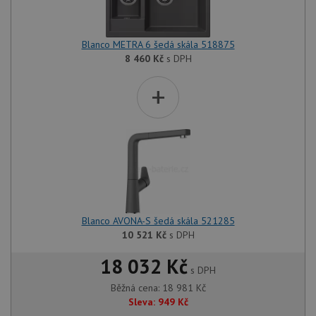
Blanco METRA 6 šedá skála 518875
8 460
Kč
s DPH
+
Blanco AVONA-S šedá skála 521285
10 521
Kč
s DPH
18 032 Kč
s DPH
Běžná cena:
18 981
Kč
Sleva:
949
Kč