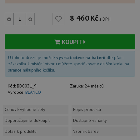
8 460
Kč
s DPH
KOUPIT
U tohoto dřezu je možné
vyvrtat otvor na baterii
dle přání
zákazníka. Umístění otvoru můžete specifikovat v dalším kroku na
stránce nákupního košíku.
Kód:
BD0031_9
Záruka:
24 měsíců
Výrobce:
BLANCO
Cenově výhodné sety
Popis produktu
Doporučujeme dokoupit
Dostupné varianty
Dotaz k produktu
Vzorník barev