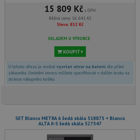
15 809 Kč
s DPH
Běžná cena:
16 641
Kč
Sleva:
832
Kč
SKLADEM U VÝROBCE
KOUPIT
U tohoto dřezu je možné
vyvrtat otvor na baterii
dle přání
zákazníka. Umístění otvoru můžete specifikovat v dalším kroku na
stránce nákupního košíku.
SET Blanco METRA 6 šedá skála 518875 + Blanco
ALTA II-S šedá skála 527547