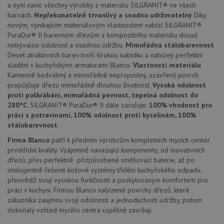
a nyní navíc všechny výrobky z materiálu SILGRANIT® ve všech
Soubory cílení
Funkční soubory
barvách.
Nepřekonatelně trvanlivý a snadno udržovatelný
Díky
Nezařazené soubory
novým, vynikajícím materiálovým vlastnostem nabízí SILGRANIT®
PuraDur® II barevným dřezům z kompozitního materiálu dosud
Nezbytně nutné soubory cookie umožňují základní
nebývalou odolnost a snadnou údržbu.
Mimořádná stálobarevnost
funkce webových stránek, jako je přihlášení
Deset atraktivních barev tvoří širokou nabídku a nabízejí perfektní
uživatele a správa účtu. Webové stránky nelze bez
sladění s kuchyňskými armaturami Blanco.
Vlastnosti materiálu
nezbytně nutných souborů cookie správně používat.
Kamenně hedvábný a mimořádně nepropustný, uzavřený povrch
Poskytovatel
/
propůjčuje dřezu mimořádně dlouhou životnost.
Vysoká odolnost
Název
Vyprší
Popis
Doména
proti poškrábání, mimořádná pevnost, tepelná odolnost do
udid
.drezy-blanco.cz
4 týdny 2
Tento 
280°C.
SILGRANIT® PuraDur® II dále zaručuje:
100% vhodnost pro
dny
se pou
práci s potravinami, 100% odolnost proti kyselinám, 100%
jedine
identif
stálobarevnost
zařízen
mají př
Firma Blanco
patří k předním výrobcům kompletních mycích center
webov
prvotřídní kvality. Vzájemně navazující komponenty, od inovativních
stránc
sledov
dřezů, přes perfektně přizpůsobené směšovací baterie, až po
použív
inteligentně řešené košové systémy třídění kuchyňského odpadu,
zlepšil
přesvědčí svojí vysokou funkčností a poskytovaným komfortem pro
uživat
zkušen
práci v kuchyni. Firmou Blanco nabízené povrchy dřezů, které
zákazníka zaujmou svojí odolností a jednoduchostí údržby, potom
AWSALBCORS
1 týden
Pro
Amazon.com Inc.
pokrač
widget-
dokonalý vzhled mycího centra úspěšně završují.
podpo
mediator.zopim.com
lepivos