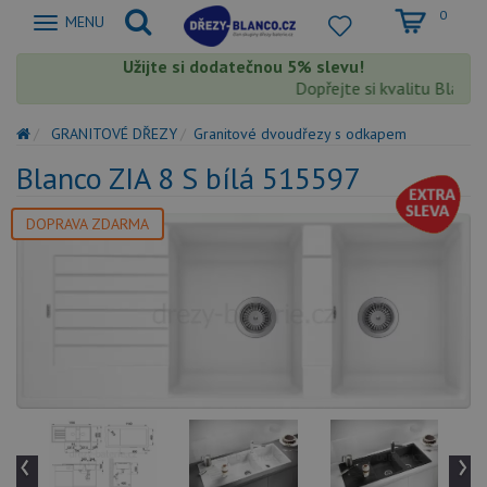
0
Zobrazit
MENU
nabidku
Užijte si dodatečnou 5% slevu!
Dopřejte si kvalitu Blanco s
GRANITOVÉ DŘEZY
Granitové dvoudřezy s odkapem
Blanco ZIA 8 S bílá 515597
DOPRAVA ZDARMA
‹
›