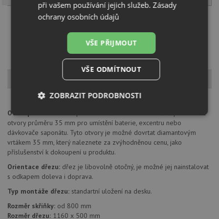
při vašem používání jejich služeb.
Zásady
ochrany osobních údajů
Načíst dalších 5 ze zbývajících 43 setů
VŠE PŘIJMOUT
VŠE ODMÍTNOUT
Popis produktu
ZOBRAZIT PODROBNOSTI
Otvor pro baterii:
na spodní straně má dřez 2 částečně předvrtané
Nezbytně
Výkonové
Soubory
otvory průměru 35 mm pro umístění baterie, excentru nebo
nutné
soubory
cílení
soubory
dávkovače saponátu. Tyto otvory je možné dovrtat diamantovým
vrtákem 35 mm, který naleznete za zvýhodněnou cenu, jako
příslušenství k dokoupení u produktu.
Orientace dřezu:
dřez je libovolně otočný, je možné jej nainstalovat
Funkční soubory
Nezařazené
s odkapem doleva i doprava.
soubory
Typ montáže dřezu:
standartní uložení na desku.
Rozměr skříňky:
od 800 mm
Rozměr dřezu:
1160 x 500 mm