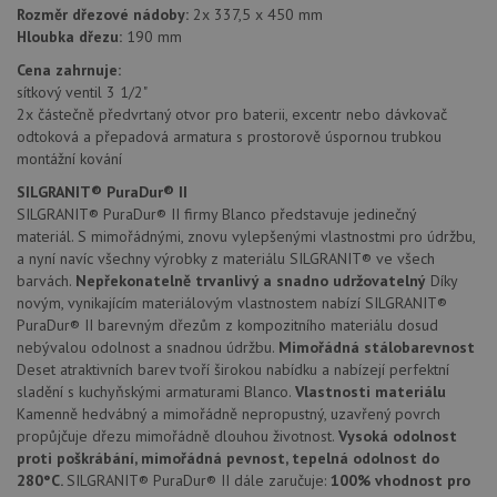
Rozměr dřezové nádoby:
2x 337,5 x 450 mm
Hloubka dřezu:
190 mm
Nezbytně nutné soubory
Výkonové soubory
Cena zahrnuje:
sítkový ventil 3 1/2"
Soubory cílení
Funkční soubory
2x částečně předvrtaný otvor pro baterii, excentr nebo dávkovač
Nezařazené soubory
odtoková a přepadová armatura s prostorově úspornou trubkou
montážní kování
Nezbytně nutné soubory cookie umožňují základní
funkce webových stránek, jako je přihlášení
SILGRANIT® PuraDur® II
uživatele a správa účtu. Webové stránky nelze bez
SILGRANIT® PuraDur® II firmy Blanco představuje jedinečný
nezbytně nutných souborů cookie správně používat.
materiál. S mimořádnými, znovu vylepšenými vlastnostmi pro údržbu,
Poskytovatel
/
a nyní navíc všechny výrobky z materiálu SILGRANIT® ve všech
Název
Vyprší
Popis
Doména
barvách.
Nepřekonatelně trvanlivý a snadno udržovatelný
Díky
novým, vynikajícím materiálovým vlastnostem nabízí SILGRANIT®
udid
.drezy-blanco.cz
4 týdny 2
Tento 
dny
se pou
PuraDur® II barevným dřezům z kompozitního materiálu dosud
jedine
nebývalou odolnost a snadnou údržbu.
Mimořádná stálobarevnost
identif
zařízen
Deset atraktivních barev tvoří širokou nabídku a nabízejí perfektní
mají př
sladění s kuchyňskými armaturami Blanco.
Vlastnosti materiálu
webov
stránc
Kamenně hedvábný a mimořádně nepropustný, uzavřený povrch
sledov
propůjčuje dřezu mimořádně dlouhou životnost.
Vysoká odolnost
použív
proti poškrábání, mimořádná pevnost, tepelná odolnost do
zlepšil
uživat
280°C.
SILGRANIT® PuraDur® II dále zaručuje:
100% vhodnost pro
zkušen