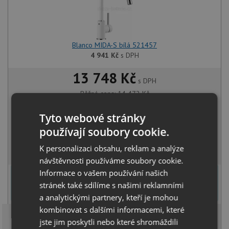
Blanco MIDA-S bílá 521457
4 941
Kč
s DPH
13 748 Kč
s DPH
Běžná cena:
14 472
Kč
Sleva:
724
Kč
Tyto webové stránky
SKLADEM
používají soubory cookie.
K personalizaci obsahu, reklam a analýze
KOUPIT
návštěvnosti používáme soubory cookie.
Informace o vašem používání našich
U tohoto dřezu je možné
vyvrtat otvor na baterii
dle přání
zákazníka. Umístění otvoru můžete specifikovat v dalším kroku na
stránek také sdílíme s našimi reklamními
stránce nákupního košíku.
a analytickými partnery, kteří je mohou
kombinovat s dalšími informacemi, které
jste jim poskytli nebo které shromáždili