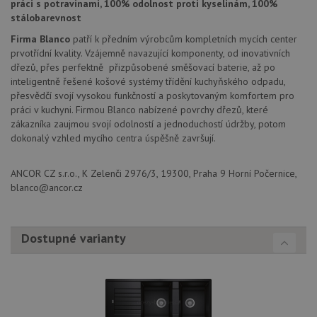
práci s potravinami, 100% odolnost proti kyselinám, 100%
AWSALBCORS
1 týden
Pro
Amazon.com Inc.
stálobarevnost
pokrač
widget-
podpo
mediator.zopim.com
Firma Blanco
patří k předním výrobcům kompletních mycích center
lepivos
prvotřídní kvality. Vzájemně navazující komponenty, od inovativních
případ
použit
dřezů, přes perfektně přizpůsobené směšovací baterie, až po
po aktu
inteligentně řešené košové systémy třídění kuchyňského odpadu,
zásadách ochrany soukromí společnosti Google
Chrom
vytvář
přesvědčí svojí vysokou funkčností a poskytovaným komfortem pro
další 
práci v kuchyni. Firmou Blanco nabízené povrchy dřezů, které
cookie
zákazníka zaujmou svojí odolností a jednoduchostí údržby, potom
lepivos
každou
dokonalý vzhled mycího centra úspěšně završují.
těchto
lepivos
založe
ANCOR CZ s.r.o., K Zelenči 2976/3, 19300, Praha 9 Horní Počernice,
trvání 
názve
blanco@ancor.cz
AWSA
(ALB).
CookieScriptConsent
5 měsíců
Tento 
CookieScript
4 týdny
cookie
www.drezy-
Dostupné varianty
použív
blanco.cz
služba
Cookie
Script
zapam
předvo
souhla
soubo