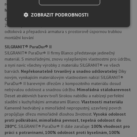
rozměr dřezové nádoby:
400 x 430 mm/275 x 430 mm
hloubka dřezu:
190 mm
ZOBRAZIT PODROBNOSTI
Cena zahrnuje:
2x sítkový ventil 3 1/2"
Nezbytně
Výkonové
Soubory
odtoková a přepadová armatura s prostorově úspornou trubkou
nutné
soubory
cílení
montážní kování
soubory
SILGRANIT® PuraDur® II
SILGRANIT® PuraDur® II firmy Blanco představuje jedinečný
materiál. S mimořádnými, znovu vylepšenými vlastnostmi pro údržbu,
Funkční soubory
Nezařazené
a nyní navíc všechny výrobky z materiálu SILGRANIT® ve všech
soubory
barvách.
Nepřekonatelně trvanlivý a snadno udržovatelný
Díky
novým, vynikajícím materiálovým vlastnostem nabízí SILGRANIT®
PuraDur® II barevným dřezům z kompozitního materiálu dosud
nebývalou odolnost a snadnou údržbu.
Mimořádná stálobarevnost
Deset atraktivních barev tvoří širokou nabídku a nabízejí perfektní
sladění s kuchyňskými armaturami Blanco.
Vlastnosti materiálu
Kamenně hedvábný a mimořádně nepropustný, uzavřený povrch
Nezbytně nutné soubory
Výkonové soubory
propůjčuje dřezu mimořádně dlouhou životnost.
Vysoká odolnost
Soubory cílení
Funkční soubory
proti poškrábání, mimořádná pevnost, tepelná odolnost do
280°C.
SILGRANIT® PuraDur® II dále zaručuje:
100% vhodnost pro
Nezařazené soubory
práci s potravinami, 100% odolnost proti kyselinám, 100%