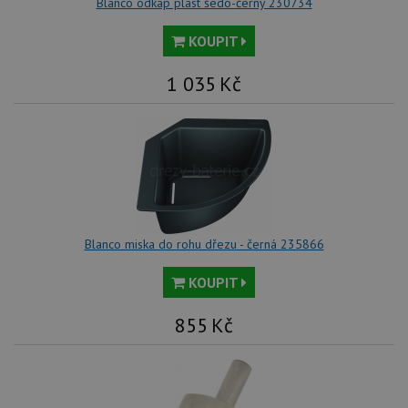
Blanco odkap plast šedo-černý 230734
KOUPIT
1 035
Kč
Blanco miska do rohu dřezu - černá 235866
KOUPIT
855
Kč