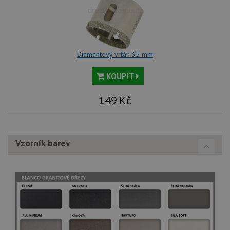
Diamantový vrták 35 mm
KOUPIT
149
Kč
Vzorník barev