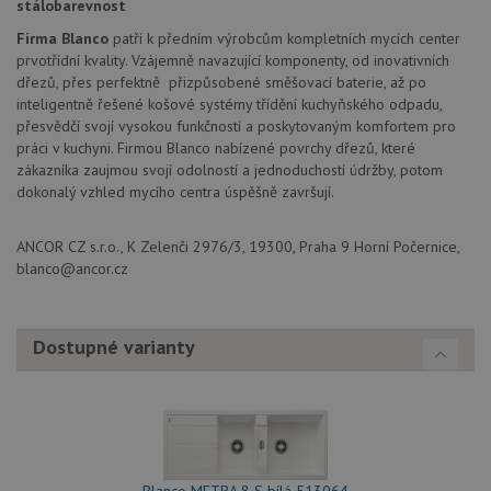
Nezbytně nutné soubory cookie umožňují základní
stálobarevnost
funkce webových stránek, jako je přihlášení
Firma Blanco
patří k předním výrobcům kompletních mycích center
uživatele a správa účtu. Webové stránky nelze bez
nezbytně nutných souborů cookie správně používat.
prvotřídní kvality. Vzájemně navazující komponenty, od inovativních
dřezů, přes perfektně přizpůsobené směšovací baterie, až po
Poskytovatel
/
Název
Vyprší
Popis
inteligentně řešené košové systémy třídění kuchyňského odpadu,
Doména
přesvědčí svojí vysokou funkčností a poskytovaným komfortem pro
udid
.drezy-blanco.cz
4 týdny 2
Tento 
práci v kuchyni. Firmou Blanco nabízené povrchy dřezů, které
dny
se pou
zákazníka zaujmou svojí odolností a jednoduchostí údržby, potom
jedine
identif
dokonalý vzhled mycího centra úspěšně završují.
zařízen
mají př
webov
ANCOR CZ s.r.o., K Zelenči 2976/3, 19300, Praha 9 Horní Počernice,
stránc
sledov
blanco@ancor.cz
použív
zlepšil
uživat
zkušen
Dostupné varianty
AWSALBCORS
1 týden
Pro
Amazon.com Inc.
pokrač
widget-
podpo
mediator.zopim.com
lepivos
případ
použit
po aktu
zásadách ochrany soukromí společnosti Google
Chrom
vytvář
Blanco METRA 8 S bílá 513064