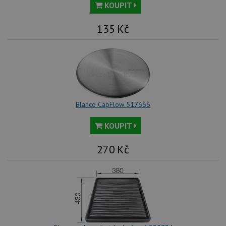
KOUPIT
135
Kč
Blanco CapFlow 517666
KOUPIT
270
Kč