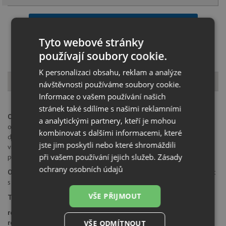
Načíst dalších 5 ze zbývajících 34 setů
Tyto webové stránky
používají soubory cookie.
K personalizaci obsahu, reklam a analýze
Popis produktu
návštěvnosti používáme soubory cookie.
Informace o vašem používání našich
stránek také sdílíme s našimi reklamními
Otvor pro baterii:
na spodní straně má dřez 2 částečně předvrtané
a analytickými partnery, kteří je mohou
otvory průměru 35 mm pro umístění baterie, excentru nebo
kombinovat s dalšími informacemi, které
dávkovače saponátu. Tyto otvory je možné dovrtat diamantovým
jste jim poskytli nebo které shromáždili
vrtákem 35 mm, který naleznete za zvýhodněnou cenu, jako
při vašem používání jejich služeb.
Zásady
příslušenství k dokoupení u produktu.
ochrany osobních údajů
Orientace dřezu:
dřez je libovolně otočný, je možné jej nainstalovat
s odkapem doleva i doprava.
VŠE PŘIJMOUT
Typ montáže dřezu:
standartní uložení na desku.
rozměr skříňky:
od 800 mm
rozměr dřezu:
1160 x 500 mm
VŠE ODMÍTNOUT