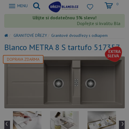
0
Zobrazit
MENU
nabidku
Užijte si dodatečnou 5% slevu!
Dopřejte si kvalitu Blanco s 
GRANITOVÉ DŘEZY
Granitové dvoudřezy s odkapem
Blanco METRA 8 S tartufo 517357
DOPRAVA ZDARMA
‹
›