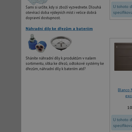
U tohoto 
Sami si určíte, kdy si zboží vyzvednete. Dlouhá
specifikov
otevírací doba výdejních míst i velice dobrá
dopravní dostupnost.
Náhradní díly ke dřezům a bateriím
Sháníte náhradní díly k produktům v našem
sortimentu, sítka ke dřezů, odtokové systémy ke
dřezům, náhradní díly k bateriím atd?
Blanco 
exc
10
U tohoto 
specifikov