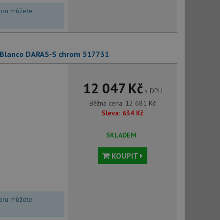
voru můžete
 Blanco DARAS-S chrom 517731
12 047 Kč
s DPH
Běžná cena:
12 681
Kč
Sleva:
634
Kč
SKLADEM
KOUPIT
voru můžete