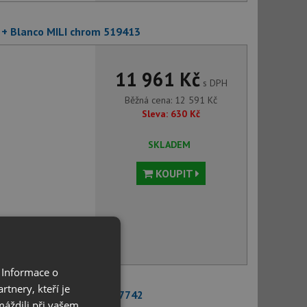
 + Blanco MILI chrom 519413
11 961 Kč
s DPH
Běžná cena:
12 591
Kč
Sleva:
630
Kč
SKLADEM
KOUPIT
voru můžete
 Informace o
tnery, kteří je
 + Blanco MIDA chrom 517742
máždili při vašem