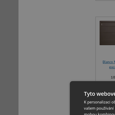
Blanco 
exc
10
U tohoto 
Tyto webové
specifikov
K personalizaci 
vašem používání n
mohou kombinovat