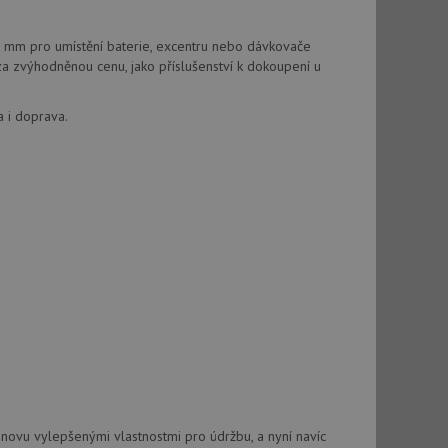
vatel používá
ou koncový uživatel
ebu.
 mm pro umístění baterie, excentru nebo dávkovače
, ale pokud je
a zvýhodněnou cenu, jako příslušenství k dokoupení u
e pravděpodobně
a i doprava.
, ale pokud je
e pravděpodobně
t DoubleClick
stila, zda prohlížeč
okie.
ke sledování
t Doubleclick a
vatel používá
ou koncový uživatel
ebu.
e sledování
be vložená do
webu používá novou
novu vylepšenými vlastnostmi pro údržbu, a nyní navíc