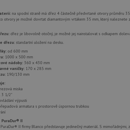
provádí informace o tom, jak koncový uži
.doubleclick.net
webové stránky a jakoukoli reklamu, kter
mohl vidět před návštěvou uvedeného w
terii:
na spodní straně má dřez 4 částečně předvrtané otvory průměru 35
.seznam.cz
4 týdny 2
Toto je velmi běžný název souboru cookie
to otvory je možné dovrtat diamantovým vrtákem 35 mm, který naleznete z
dny
nalezen jako soubor cookie relace, bud
použit jako pro správu stavu relace.
řezu:
dřez je libovolně otočný, je možné jej nainstalovat s odkapem dolev
.drezy-
4 týdny 2
Toto je velmi běžný název souboru cookie
blanco.cz
dny
nalezen jako soubor cookie relace, bud
použit jako pro správu stavu relace.
e dřezu:
standartní uložení na desku.
15 minut
Tento soubor cookie nastavuje společnos
Google LLC
ňky:
od 600 mm
(kterou vlastní společnost Google), aby zji
.doubleclick.net
u:
1000 x 500 mm
návštěvníka webu podporuje soubory co
zové nádoby:
360 x 430 mm
Zavřením
Tento soubor cookie nastavuje YouTube 
Google LLC
avné vaničky:
170 x 285 mm
prohlížeče
zobrazení vložených videí.
.youtube.com
zu:
190/130 mm
3 měsíce
Tento soubor cookie nastavuje společnos
Google LLC
je:
provádí informace o tom, jak koncový uži
.drezy-
webové stránky a jakoukoli reklamu, kter
blanco.cz
rezová miska
mohl vidět před návštěvou uvedeného w
l 3 1/2"
T_TOKEN
ovládání výpusti
.youtube.com
6 měsíců
přepadová armatura s prostorově úspornou trubkou
E
6 měsíců
Tento soubor cookie nastavuje Youtube k
Google LLC
ání
uživatelských předvoleb pro videa Youtu
.youtube.com
webů; může také určit, zda návštěvník 
 PuraDur® II
nebo starou verzi rozhraní Youtube.
uraDur® II firmy Blanco představuje jedinečný materiál. S mimořádnými, z