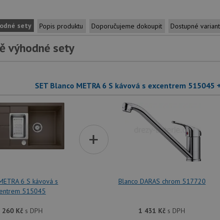
odné sety
Popis produktu
Doporučujeme dokoupit
Dostupné varian
ě výhodné sety
SET Blanco METRA 6 S kávová s excentrem 515045 
+
METRA 6 S kávová s
Blanco DARAS chrom 517720
entrem 515045
 260
Kč
s DPH
1 431
Kč
s DPH