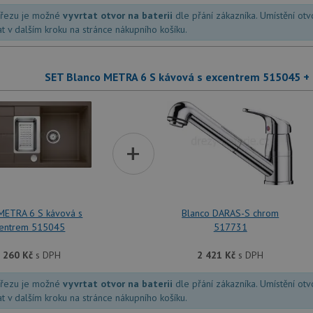
dřezu je možné
vyvrtat otvor na baterii
dle přání zákazníka. Umístění ot
at v dalším kroku na stránce nákupního košíku.
SET Blanco METRA 6 S kávová s excentrem 515045 +
+
METRA 6 S kávová s
Blanco DARAS-S chrom
entrem 515045
517731
 260
Kč
s DPH
2 421
Kč
s DPH
dřezu je možné
vyvrtat otvor na baterii
dle přání zákazníka. Umístění ot
at v dalším kroku na stránce nákupního košíku.