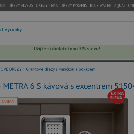
OCK
DŘEZY ALVEUS
DŘEZY TEKA
DŘEZY PYRAMIS
BLUE WATER
AQUASTON
Užijte si dodatečnou 5% slevu!
TOVÉ DŘEZY
Granitové dřezy s vaničkou a odkapem
o METRA 6 S kávová s excentrem 5150
ZDARMA