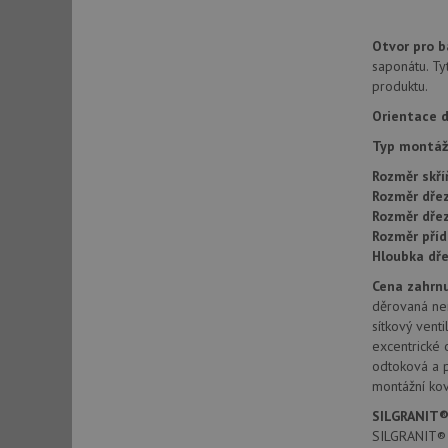
Otvor pro ba
sid
saponátu. Ty
produktu.
Orientace d
sid
Typ montáž
test_cookie
Rozměr skří
Rozměr dřez
Rozměr dře
YSC
Rozměr příd
Hloubka dře
_gcl_au
Cena zahrnu
děrovaná ne
sítkový venti
__Secure-ROLLOU
excentrické 
odtoková a 
VISITOR_INFO1_LIV
montážní kov
SILGRANIT®
SILGRANIT® P