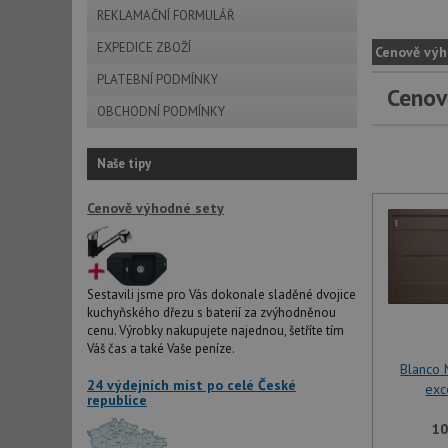
REKLAMAČNÍ FORMULÁŘ
EXPEDICE ZBOŽÍ
Cenově výh
PLATEBNÍ PODMÍNKY
Cenov
OBCHODNÍ PODMÍNKY
Naše tipy
Cenově výhodné sety
Sestavili jsme pro Vás dokonale sladěné dvojice
kuchyňského dřezu s baterií za zvýhodněnou
cenu. Výrobky nakupujete najednou, šetříte tím
Váš čas a také Vaše peníze.
Blanco 
24 výdejních míst po celé České
exc
republice
10