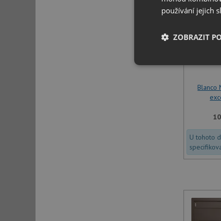
používání jejich 
ZOBRAZIT P
Nezbytně nutn
soubory
Blanco 
exc
10
U tohoto 
Nezbytně nutn
specifikov
Nezbytně nutné soubo
stránky nelze bez ne
Název
udid