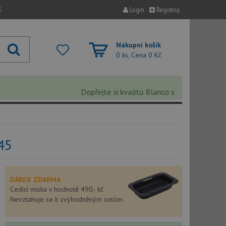
E
Login
Registruj
Nákupní košík
0 ks, Cena
0 Kč
Dopřejte si kvalitu Blanco s extra 5% slevou – 
45
DÁREK ZDARMA
Cedící miska v hodnotě 490,- kč
Nevztahuje se k zvýhodněným setům.