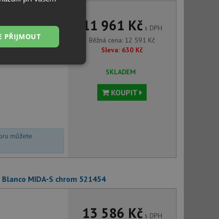
11 961 Kč
s DPH
E PŘIJMOUT
Běžná cena:
12 591
Kč
Sleva:
630
Kč
Nezařazené
SKLADEM
soubory
KOUPIT
voru můžete
řazené soubory
 správa účtu. Webové
+ Blanco MIDA-S chrom 521454
ci zařízení, která
13 586 Kč
používání a zlepšila
s DPH