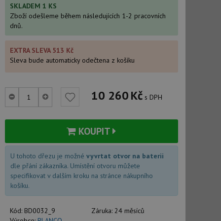
SKLADEM 1 KS
Zboží odešleme během následujících 1-2 pracovních
dnů.
EXTRA SLEVA 513 Kč
Sleva bude automaticky odečtena z košíku
10 260
Kč
s DPH
KOUPIT
U tohoto dřezu je možné
vyvrtat otvor na baterii
dle přání zákazníka. Umístění otvoru můžete
specifikovat v dalším kroku na stránce nákupního
košíku.
Kód:
BD0032_9
Záruka:
24 měsíců
Výrobce:
BLANCO