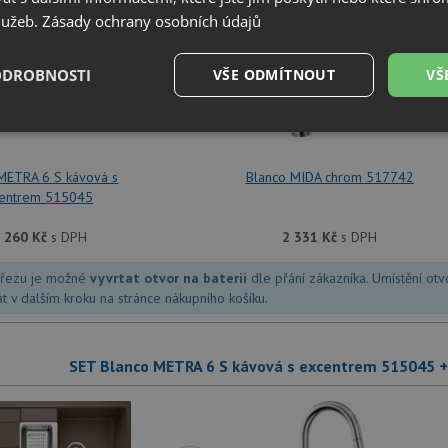
služeb.
Zásady ochrany osobních údajů
ODROBNOSTI
+
VŠE ODMÍTNOUT
VŠ
é
Výkonové
Soubory cílení
Funkční soubory
soubory
METRA 6 S kávová s
Blanco MIDA chrom 517742
entrem 515045
 260
Kč
s DPH
2 331
Kč
s DPH
dřezu je možné
vyvrtat otvor na baterii
dle přání zákazníka. Umístění ot
é soubory
Výkonové soubory
Soubory cílení
Funkční soubory
Neza
at v dalším kroku na stránce nákupního košíku.
ry cookie umožňují základní funkce webových stránek, jako je přihlášení uživatele a
zbytně nutných souborů cookie správně používat.
SET Blanco METRA 6 S kávová s excentrem 515045 
Poskytovatel
/
Vyprší
Popis
Doména
.drezy-blanco.cz
4 týdny 2
Tento cookie se používá k jedinečné identifika
dny
mají přístup k webové stránce, aby sledovala 
uživatelskou zkušenost.