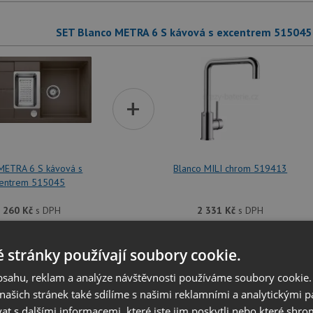
SET Blanco METRA 6 S kávová s excentrem 515045
+
METRA 6 S kávová s
Blanco MILI chrom 519413
entrem 515045
 260
Kč
s DPH
2 331
Kč
s DPH
dřezu je možné
vyvrtat otvor na baterii
dle přání zákazníka. Umístění ot
 stránky používají soubory cookie.
at v dalším kroku na stránce nákupního košíku.
obsahu, reklam a analýze návštěvnosti používáme soubory cookie.
ašich stránek také sdílíme s našimi reklamními a analytickými par
SET Blanco METRA 6 S kávová s excentrem 515045
 s dalšími informacemi, které jste jim poskytli nebo které shro