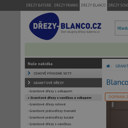
DŘEZY BATERIE
DŘEZY FRANKE
DŘEZY BLANCO
DŘEZY SCH
Naše nabídka
GRANI
CENOVĚ VÝHODNÉ SETY
Blanc
GRANITOVÉ DŘEZY
- Granitové dřezy s odkapem
DOPRAVA 
» Granitové dřezy s vaničkou a odkapem
- Granitové dřezy rohové
- Granitové jednodřezy hranaté
- Granitové jednodřezy kulaté
- Granitové dřezy s vaničkou