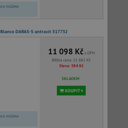
voru můžete
+ Blanco DARAS-S antracit 517732
11 098 Kč
s DPH
Běžná cena:
11 682
Kč
Sleva:
584
Kč
SKLADEM
KOUPIT
voru můžete