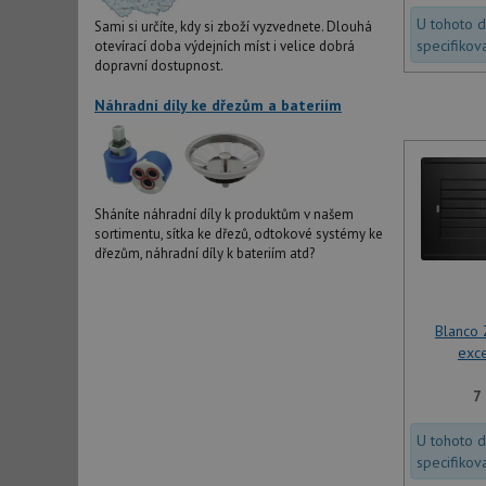
U tohoto 
Sami si určíte, kdy si zboží vyzvednete. Dlouhá
specifikov
otevírací doba výdejních míst i velice dobrá
dopravní dostupnost.
Náhradní díly ke dřezům a bateriím
Sháníte náhradní díly k produktům v našem
sortimentu, sítka ke dřezů, odtokové systémy ke
dřezům, náhradní díly k bateriím atd?
Blanco 
exce
7
U tohoto 
specifikov