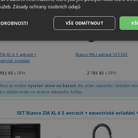
služeb.
Zásady ochrany osobních údajů
ODROBNOSTI
+
VŠE ODMÍTNOUT
VŠ
é
Výkonové
Soubory cílení
Funkční soubory
soubory
ZIA XL 6 S antracit +
Blanco MILI antracit 523103
ntrické ovládání
 911
Kč
s DPH
2 781
Kč
s DPH
dřezu je možné
vyvrtat otvor na baterii
dle přání zákazníka. Umístění ot
é soubory
Výkonové soubory
Soubory cílení
Funkční soubory
Neza
at v dalším kroku na stránce nákupního košíku.
ry cookie umožňují základní funkce webových stránek, jako je přihlášení uživatele a
zbytně nutných souborů cookie správně používat.
SET Blanco ZIA XL 6 S antracit + excentrické ovládání
Poskytovatel
/
Vyprší
Popis
Doména
.drezy-blanco.cz
4 týdny 2
Tento cookie se používá k jedinečné identifika
dny
mají přístup k webové stránce, aby sledovala 
uživatelskou zkušenost.