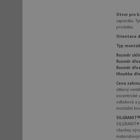
Otvor pro ba
sid
saponátu. Ty
produktu.
Orientace d
sid
Typ montáž
test_cookie
Rozměr skří
Rozměr dřez
Rozměr dře
YSC
Hloubka dře
Cena zahrnu
_gcl_au
sítkový venti
excentrické 
odtoková a 
__Secure-ROLLOU
montážní kov
VISITOR_INFO1_LIV
SILGRANIT®
SILGRANIT® P
všechny výr
materiálový