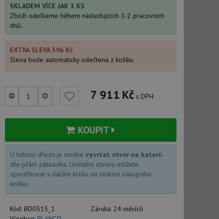
SKLADEM VÍCE JAK 3 KS
Zboží odešleme během následujících 1-2 pracovních
dnů.
EXTRA SLEVA 396 Kč
Sleva bude automaticky odečtena z košíku
7 911
Kč
s DPH
KOUPIT
U tohoto dřezu je možné
vyvrtat otvor na baterii
dle přání zákazníka. Umístění otvoru můžete
specifikovat v dalším kroku na stránce nákupního
košíku.
Kód:
BD0515_1
Záruka:
24 měsíců
Výrobce:
BLANCO