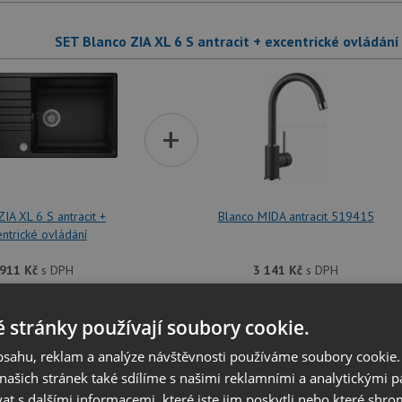
SET Blanco ZIA XL 6 S antracit + excentrické ovládán
+
ZIA XL 6 S antracit +
Blanco MIDA antracit 519415
ntrické ovládání
 911
Kč
s DPH
3 141
Kč
s DPH
dřezu je možné
vyvrtat otvor na baterii
dle přání zákazníka. Umístění ot
 stránky používají soubory cookie.
at v dalším kroku na stránce nákupního košíku.
obsahu, reklam a analýze návštěvnosti používáme soubory cookie.
ašich stránek také sdílíme s našimi reklamními a analytickými par
SET Blanco ZIA XL 6 S antracit + excentrické ovládán
 s dalšími informacemi, které jste jim poskytli nebo které shro