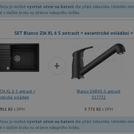
dřezu je možné
vyvrtat otvor na baterii
dle přání zákazníka. Umístění ot
at v dalším kroku na stránce nákupního košíku.
SET Blanco ZIA XL 6 S antracit + excentrické ovládání 
+
ZIA XL 6 S antracit +
Blanco DARAS-S antracit
ntrické ovládání
517732
 911
Kč
s DPH
3 771
Kč
s DPH
dřezu je možné
vyvrtat otvor na baterii
dle přání zákazníka. Umístění ot
at v dalším kroku na stránce nákupního košíku.