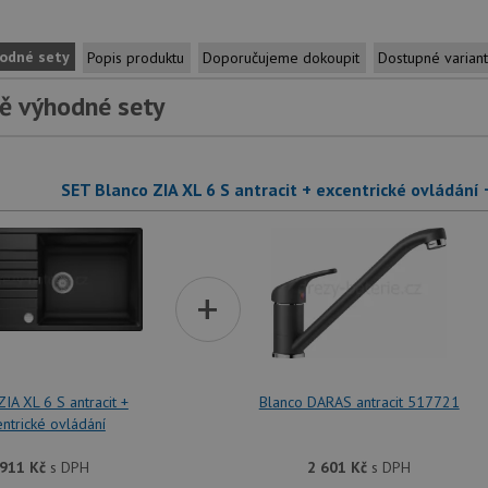
odné sety
Popis produktu
Doporučujeme dokoupit
Dostupné varian
ě výhodné sety
SET Blanco ZIA XL 6 S antracit + excentrické ovládání
+
ZIA XL 6 S antracit +
Blanco DARAS antracit 517721
ntrické ovládání
 911
Kč
s DPH
2 601
Kč
s DPH