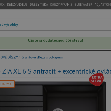
OCK
DŘEZY ALVEUS
DŘEZY TEKA
DŘEZY PYRAMIS
BLUE WATER
AQUASTON
Užijte si dodatečnou 5% slevu!
TOVÉ DŘEZY
Granitové dřezy s odkapem
 ZIA XL 6 S antracit + excentrické ovlá
ZDARMA