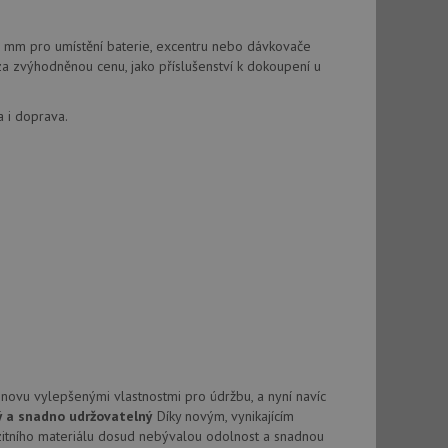
vatel používá
ou koncový uživatel
ebu.
 mm pro umístění baterie, excentru nebo dávkovače
, ale pokud je
a zvýhodněnou cenu, jako příslušenství k dokoupení u
e pravděpodobně
a i doprava.
, ale pokud je
e pravděpodobně
t DoubleClick
stila, zda prohlížeč
okie.
ke sledování
t Doubleclick a
vatel používá
ou koncový uživatel
ebu.
e sledování
be vložená do
novu vylepšenými vlastnostmi pro údržbu, a nyní navíc
webu používá novou
ý a snadno udržovatelný
Díky novým, vynikajícím
tního materiálu dosud nebývalou odolnost a snadnou