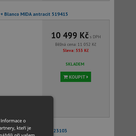
í + Blanco MIDA antracit 519415
10 499 Kč
s DPH
Běžná cena:
11 052
Kč
Sleva:
553
Kč
SKLADEM
KOUPIT
voru můžete
 Informace o
tnery, kteří je
í + Blanco MILI antracit 523103
máždili při vašem