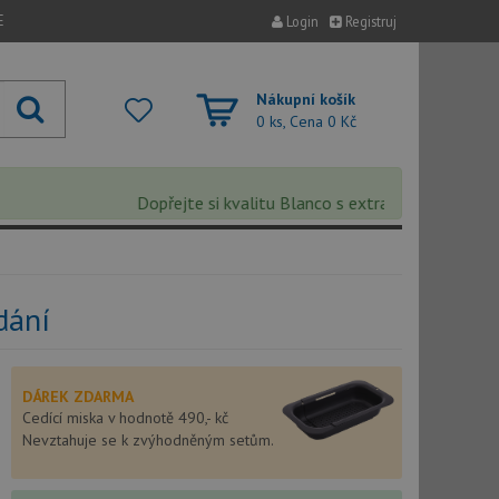
E
Login
Registruj
Nákupní košík
0 ks, Cena
0 Kč
Dopřejte si kvalitu Blanco s extra 5% slevou – sleva
dání
DÁREK ZDARMA
Cedící miska v hodnotě 490,- kč
Nevztahuje se k zvýhodněným setům.