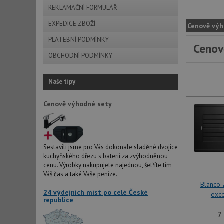
REKLAMAČNÍ FORMULÁŘ
EXPEDICE ZBOŽÍ
Cenově výh
PLATEBNÍ PODMÍNKY
Cenov
OBCHODNÍ PODMÍNKY
Naše tipy
Cenově výhodné sety
Sestavili jsme pro Vás dokonale sladěné dvojice
kuchyňského dřezu s baterií za zvýhodněnou
cenu. Výrobky nakupujete najednou, šetříte tím
Váš čas a také Vaše peníze.
Blanco 
24 výdejních míst po celé České
exce
republice
7