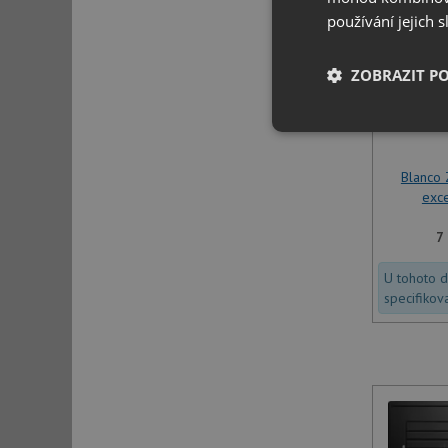
používání jejich 
ZOBRAZIT P
Nezbytně nutn
soubory
Blanco 
exce
7
U tohoto 
Nezbytně nutn
specifikov
Nezbytně nutné soubo
stránky nelze bez ne
Název
udid