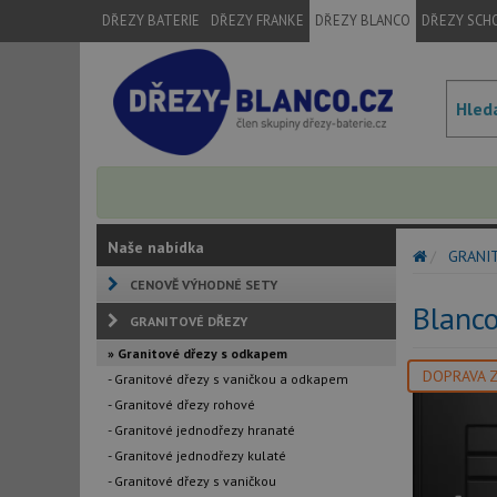
DŘEZY BATERIE
DŘEZY FRANKE
DŘEZY BLANCO
DŘEZY SCH
Naše nabídka
GRANI
CENOVĚ VÝHODNÉ SETY
Blanco
GRANITOVÉ DŘEZY
» Granitové dřezy s odkapem
DOPRAVA 
- Granitové dřezy s vaničkou a odkapem
- Granitové dřezy rohové
- Granitové jednodřezy hranaté
- Granitové jednodřezy kulaté
- Granitové dřezy s vaničkou