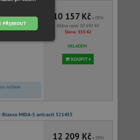
10 157 Kč
s DPH
E PŘIJMOUT
Běžná cena:
10 692
Kč
Sleva:
535
Kč
Nezařazené
SKLADEM
soubory
KOUPIT
voru můžete
řazené soubory
 správa účtu. Webové
 + Blanco MIDA-S antracit 521455
ci zařízení, která
12 209 Kč
používání a zlepšila
s DPH