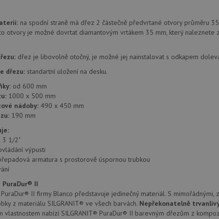
provádí informace o tom, jak koncový uži
.doubleclick.net
webové stránky a jakoukoli reklamu, kter
mohl vidět před návštěvou uvedeného w
terii:
na spodní straně má dřez 2 částečně předvrtané otvory průměru 35
.seznam.cz
4 týdny 2
Toto je velmi běžný název souboru cookie
to otvory je možné dovrtat diamantovým vrtákem 35 mm, který naleznete z
dny
nalezen jako soubor cookie relace, bud
použit jako pro správu stavu relace.
řezu:
dřez je libovolně otočný, je možné jej nainstalovat s odkapem dolev
.drezy-
4 týdny 2
Toto je velmi běžný název souboru cookie
blanco.cz
dny
nalezen jako soubor cookie relace, bud
použit jako pro správu stavu relace.
e dřezu:
standartní uložení na desku.
15 minut
Tento soubor cookie nastavuje společnos
Google LLC
ňky:
od 600 mm
(kterou vlastní společnost Google), aby zji
.doubleclick.net
u:
1000 x 500 mm
návštěvníka webu podporuje soubory co
zové nádoby:
490 x 450 mm
Zavřením
Tento soubor cookie nastavuje YouTube 
Google LLC
zu:
190 mm
prohlížeče
zobrazení vložených videí.
.youtube.com
je:
3 měsíce
Tento soubor cookie nastavuje společnos
Google LLC
l 3 1/2"
provádí informace o tom, jak koncový uži
.drezy-
webové stránky a jakoukoli reklamu, kter
blanco.cz
ovládání výpusti
mohl vidět před návštěvou uvedeného w
přepadová armatura s prostorově úspornou trubkou
T_TOKEN
ání
.youtube.com
6 měsíců
E
6 měsíců
Tento soubor cookie nastavuje Youtube k
 PuraDur® II
Google LLC
uživatelských předvoleb pro videa Youtu
.youtube.com
uraDur® II firmy Blanco představuje jedinečný materiál. S mimořádnými, z
webů; může také určit, zda návštěvník 
obky z materiálu SILGRANIT® ve všech barvách.
Nepřekonatelně trvanliv
nebo starou verzi rozhraní Youtube.
m vlastnostem nabízí SILGRANIT® PuraDur® II barevným dřezům z kompozi