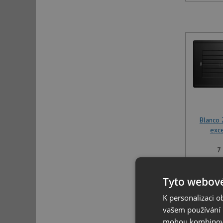
Blanco 
exce
7
U tohoto 
Tyto webové
specifikov
K personalizaci 
vašem používání n
mohou kombinovat