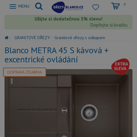
0
Zobrazit
MENU
nabidku
Užijte si dodatečnou 5% slevu!
Dopřejte si kvalitu Blanc
GRANITOVÉ DŘEZY
Granitové dřezy s odkapem
Blanco METRA 45 S kávová +
excentrické ovládání
DOPRAVA ZDARMA