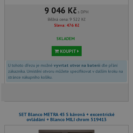
9 046 Kč
s DPH
Běžná cena:
9 522
Kč
Sleva:
476
Kč
SKLADEM
KOUPIT
U tohoto dřezu je možné
vyvrtat otvor na baterii
dle přání
zákazníka. Umístění otvoru můžete specifikovat v dalším kroku na
stránce nákupního košíku.
SET Blanco METRA 45 S kávová + excentrické
ovládání + Blanco MILI chrom 519413