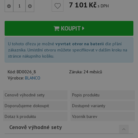
7 101
Kč
s DPH
KOUPIT
U tohoto dřezu je možné
vyvrtat otvor na baterii
dle přání
zákazníka. Umístění otvoru můžete specifikovat v dalším kroku na
stránce nákupního košíku.
Kód:
BD0026_8
Záruka:
24 měsíců
Výrobce:
BLANCO
Cenově výhodné sety
Popis produktu
Doporučujeme dokoupit
Dostupné varianty
Dotaz k produktu
Vzorník barev
Cenově výhodné sety