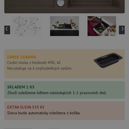
‹
›
DÁREK ZDARMA
Cedící miska v hodnotě 490,- kč
Nevztahuje se k zvýhodněným setům.
SKLADEM 1 KS
Zboží odešleme během následujících 1-2 pracovních dnů.
EXTRA SLEVA 355 Kč
Sleva bude automaticky odečtena z košíku