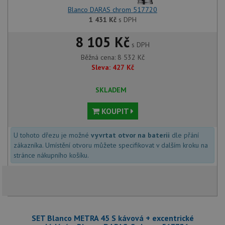
Blanco DARAS chrom 517720
1 431
Kč
s DPH
8 105 Kč
s DPH
Běžná cena:
8 532
Kč
Sleva:
427
Kč
SKLADEM
KOUPIT
U tohoto dřezu je možné
vyvrtat otvor na baterii
dle přání
zákazníka. Umístění otvoru můžete specifikovat v dalším kroku na
stránce nákupního košíku.
SET Blanco METRA 45 S kávová + excentrické