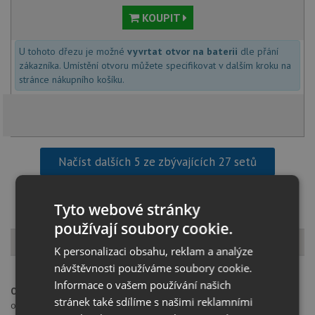
KOUPIT
U tohoto dřezu je možné
vyvrtat otvor na baterii
dle přání
zákazníka. Umístění otvoru můžete specifikovat v dalším kroku na
stránce nákupního košíku.
Načíst dalších 5 ze zbývajících 27 setů
Tyto webové stránky
používají soubory cookie.
Popis produktu
K personalizaci obsahu, reklam a analýze
návštěvnosti používáme soubory cookie.
Informace o vašem používání našich
Otvor pro baterii:
na spodní straně má dřez 2 částečně předvrtané
stránek také sdílíme s našimi reklamními
otvory průměru 35 mm pro umístění baterie, excentru nebo