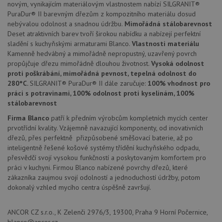
novým, vynikajícím materiálovým vlastnostem nabízí SILGRANIT®
PuraDur® II barevným dřezům z kompozitního materiálu dosud
nebývalou odolnost a snadnou údržbu.
Mimořádná stálobarevnost
Deset atraktivních barev tvoří širokou nabídku a nabízejí perfektní
sladění s kuchyňskými armaturami Blanco.
Vlastnosti materiálu
Kamenně hedvábný a mimořádně nepropustný, uzavřený povrch
Nezbytně nutné soubory
Výkonové soubory
propůjčuje dřezu mimořádně dlouhou životnost.
Vysoká odolnost
proti poškrábání, mimořádná pevnost, tepelná odolnost do
Soubory cílení
Funkční soubory
280°C.
SILGRANIT® PuraDur® II dále zaručuje:
100% vhodnost pro
Nezařazené soubory
práci s potravinami, 100% odolnost proti kyselinám, 100%
stálobarevnost
Nezbytně nutné soubory cookie umožňují základní
funkce webových stránek, jako je přihlášení
Firma Blanco
patří k předním výrobcům kompletních mycích center
uživatele a správa účtu. Webové stránky nelze bez
prvotřídní kvality. Vzájemně navazující komponenty, od inovativních
nezbytně nutných souborů cookie správně používat.
dřezů, přes perfektně přizpůsobené směšovací baterie, až po
Poskytovatel
/
inteligentně řešené košové systémy třídění kuchyňského odpadu,
Název
Vyprší
Popis
Doména
přesvědčí svojí vysokou funkčností a poskytovaným komfortem pro
práci v kuchyni. Firmou Blanco nabízené povrchy dřezů, které
udid
.drezy-blanco.cz
4 týdny 2
Tento 
dny
se pou
zákazníka zaujmou svojí odolností a jednoduchostí údržby, potom
jedine
dokonalý vzhled mycího centra úspěšně završují.
identif
zařízen
mají př
webov
ANCOR CZ s.r.o., K Zelenči 2976/3, 19300, Praha 9 Horní Počernice,
stránc
blanco@ancor.cz