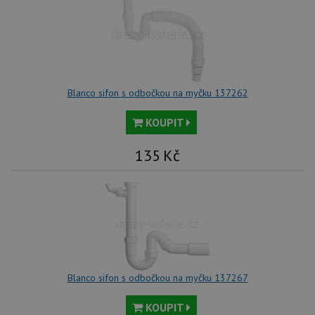
we
no
sta
roz
Yo
Blanco sifon s odbočkou na myčku 137262
KOUPIT
135
Kč
Blanco sifon s odbočkou na myčku 137267
KOUPIT