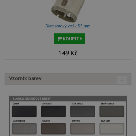
Diamantový vrták 35 mm
KOUPIT
149
Kč
Vzorník barev