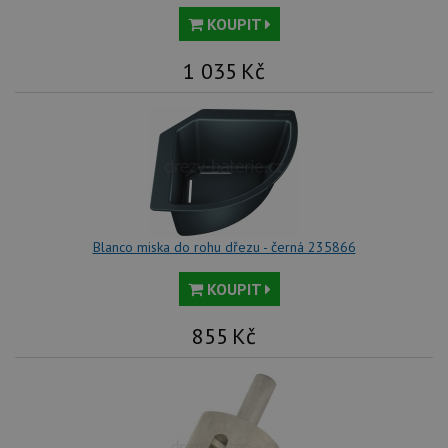
KOUPIT
1 035
Kč
Blanco miska do rohu dřezu - černá 235866
KOUPIT
855
Kč