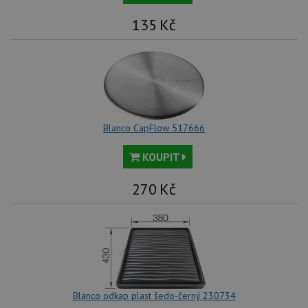
135
Kč
Blanco CapFlow 517666
KOUPIT
270
Kč
Blanco odkap plast šedo-černý 230734