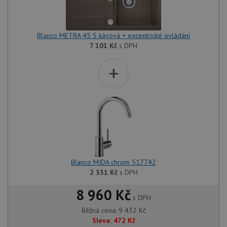
Blanco METRA 45 S kávová + excentrické ovládání
7 101
Kč
s DPH
+
Blanco MIDA chrom 517742
2 331
Kč
s DPH
8 960 Kč
s DPH
Běžná cena:
9 432
Kč
Sleva:
472
Kč