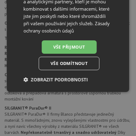
a analytickými partnery, kteří je mohou
dávkovače saponátu. Tyto otvory je možné dovrtat diamantovým
vrtákem 35 mm, který naleznete za zvýhodněnou cenu, jako
kombinovat s dalšími informacemi, které
příslušenství k dokoupení u produktu.
jste jim poskytli nebo které shromáždili
při vašem používání jejich služeb.
Zásady
Orientace dřezu:
dřez je libovolně otočný, je možné jej nainstalovat
s odkapem doleva i doprava.
ochrany osobních údajů
Typ montáže dřezu:
standartní uložení na desku.
VŠE PŘIJMOUT
Rozměr skříňky:
450 mm
Rozměr dřezu:
780 x 500 mm
Rozměr dřezové nádoby:
345 x 430 mm
VŠE ODMÍTNOUT
Hloubka dřezu:
190/15 mm
Cena zahrnuje:
ZOBRAZIT PODROBNOSTI
sítkový ventil 3 1/2"
excentrické ovládání výpusti
Nezbytně
Výkonové
Soubory
odtoková a přepadová armatura s prostorově úspornou trubkou
nutné
soubory
cílení
montážní kování
soubory
SILGRANIT® PuraDur® II
SILGRANIT® PuraDur® II firmy Blanco představuje jedinečný
materiál. S mimořádnými, znovu vylepšenými vlastnostmi pro údržbu,
Funkční soubory
Nezařazené
a nyní navíc všechny výrobky z materiálu SILGRANIT® ve všech
soubory
barvách.
Nepřekonatelně trvanlivý a snadno udržovatelný
Díky