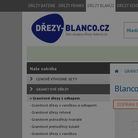
DŘEZY BATERIE
DŘEZY FRANKE
DŘEZY BLANCO
DŘEZY SCH
Naše nabídka
GRANI
CENOVĚ VÝHODNÉ SETY
Blanco
GRANITOVÉ DŘEZY
» Granitové dřezy s odkapem
DOPRAVA 
- Granitové dřezy s vaničkou a odkapem
- Granitové dřezy rohové
- Granitové jednodřezy hranaté
- Granitové jednodřezy kulaté
- Granitové dřezy s vaničkou