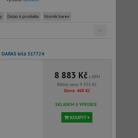
ty
Dotaz k produktu
Vzorník barev
o DARAS bílá 517724
8 883 Kč
s DPH
Běžná cena:
9 351
Kč
Sleva:
468
Kč
SKLADEM U VÝROBCE
KOUPIT