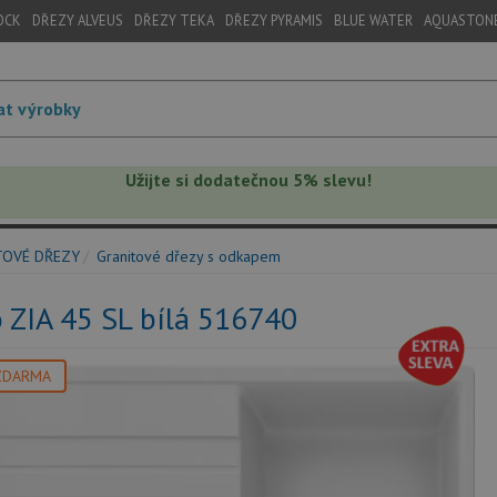
OCK
DŘEZY ALVEUS
DŘEZY TEKA
DŘEZY PYRAMIS
BLUE WATER
AQUASTON
Užijte si dodatečnou 5% slevu!
TOVÉ DŘEZY
Granitové dřezy s odkapem
 ZIA 45 SL bílá 516740
ZDARMA