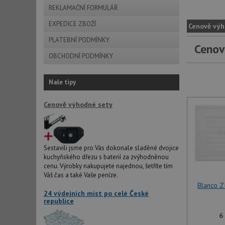
REKLAMAČNÍ FORMULÁŘ
EXPEDICE ZBOŽÍ
Cenově výh
PLATEBNÍ PODMÍNKY
Cenov
OBCHODNÍ PODMÍNKY
Naše tipy
Cenově výhodné sety
Sestavili jsme pro Vás dokonale sladěné dvojice
kuchyňského dřezu s baterií za zvýhodněnou
cenu. Výrobky nakupujete najednou, šetříte tím
Váš čas a také Vaše peníze.
Blanco Z
24 výdejních míst po celé České
republice
6