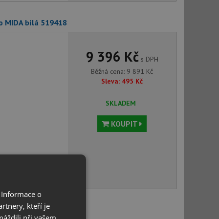
co MIDA bílá 519418
9 396 Kč
s DPH
Běžná cena:
9 891
Kč
Sleva:
495
Kč
SKLADEM
KOUPIT
voru můžete
 Informace o
tnery, kteří je
co MILI bílá 523107
máždili při vašem