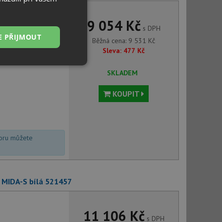
9 054 Kč
s DPH
E PŘIJMOUT
Běžná cena:
9 531
Kč
Sleva:
477
Kč
Nezařazené
SKLADEM
soubory
KOUPIT
voru můžete
řazené soubory
 správa účtu. Webové
o MIDA-S bílá 521457
ci zařízení, která
11 106 Kč
používání a zlepšila
s DPH