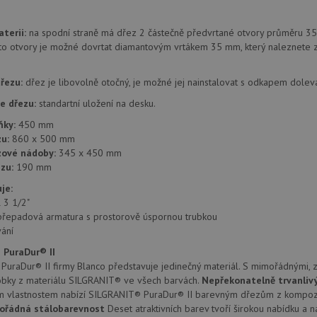
provádí informace o tom, jak koncový uži
.doubleclick.net
webové stránky a jakoukoli reklamu, kter
mohl vidět před návštěvou uvedeného w
terii:
na spodní straně má dřez 2 částečně předvrtané otvory průměru 35
.seznam.cz
4 týdny 2
Toto je velmi běžný název souboru cookie
to otvory je možné dovrtat diamantovým vrtákem 35 mm, který naleznete z
dny
nalezen jako soubor cookie relace, bud
použit jako pro správu stavu relace.
řezu:
dřez je libovolně otočný, je možné jej nainstalovat s odkapem dolev
.drezy-
4 týdny 2
Toto je velmi běžný název souboru cookie
blanco.cz
dny
nalezen jako soubor cookie relace, bud
použit jako pro správu stavu relace.
e dřezu:
standartní uložení na desku.
15 minut
Tento soubor cookie nastavuje společnos
Google LLC
ňky:
450 mm
(kterou vlastní společnost Google), aby zji
.doubleclick.net
u:
860 x 500 mm
návštěvníka webu podporuje soubory co
zové nádoby:
345 x 450 mm
Zavřením
Tento soubor cookie nastavuje YouTube 
Google LLC
zu:
190 mm
prohlížeče
zobrazení vložených videí.
.youtube.com
je:
3 měsíce
Tento soubor cookie nastavuje společnos
Google LLC
l 3 1/2"
provádí informace o tom, jak koncový uži
.drezy-
webové stránky a jakoukoli reklamu, kter
blanco.cz
přepadová armatura s prostorově úspornou trubkou
mohl vidět před návštěvou uvedeného w
ání
T_TOKEN
.youtube.com
6 měsíců
 PuraDur® II
E
6 měsíců
Tento soubor cookie nastavuje Youtube k
uraDur® II firmy Blanco představuje jedinečný materiál. S mimořádnými, z
Google LLC
uživatelských předvoleb pro videa Youtu
.youtube.com
obky z materiálu SILGRANIT® ve všech barvách.
Nepřekonatelně trvanliv
webů; může také určit, zda návštěvník 
m vlastnostem nabízí SILGRANIT® PuraDur® II barevným dřezům z kompozi
nebo starou verzi rozhraní Youtube.
ořádná stálobarevnost
Deset atraktivních barev tvoří širokou nabídku a n