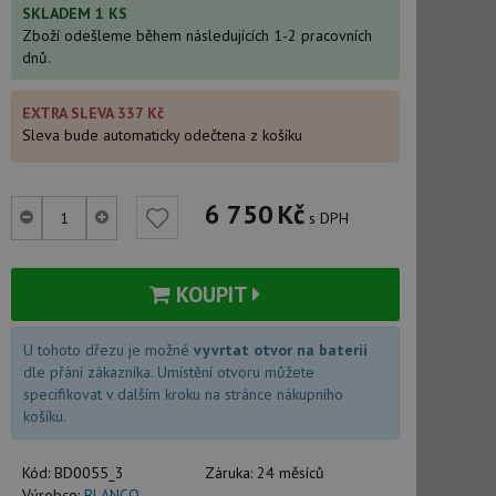
SKLADEM 1 KS
Zboží odešleme během následujících 1-2 pracovních
dnů.
EXTRA SLEVA 337 Kč
Sleva bude automaticky odečtena z košíku
6 750
Kč
s DPH
KOUPIT
U tohoto dřezu je možné
vyvrtat otvor na baterii
dle přání zákazníka. Umístění otvoru můžete
specifikovat v dalším kroku na stránce nákupního
košíku.
Kód:
BD0055_3
Záruka:
24 měsíců
Výrobce:
BLANCO