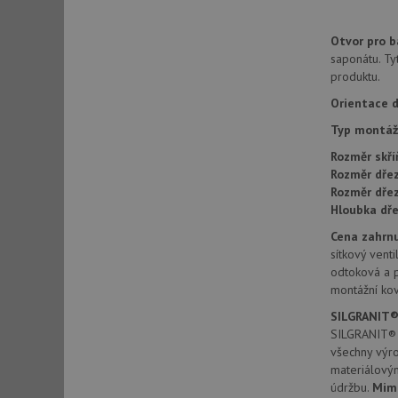
Otvor pro ba
sid
saponátu. Ty
produktu.
Orientace d
sid
Typ montáž
test_cookie
Rozměr skří
Rozměr dřez
Rozměr dře
YSC
Hloubka dře
Cena zahrnu
_gcl_au
sítkový venti
odtoková a 
montážní kov
__Secure-ROLLOU
SILGRANIT®
VISITOR_INFO1_LIV
SILGRANIT® P
všechny výr
materiálový
údržbu.
Mim