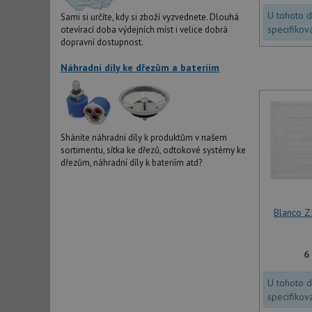
U tohoto 
Sami si určíte, kdy si zboží vyzvednete. Dlouhá
specifikov
otevírací doba výdejních míst i velice dobrá
dopravní dostupnost.
Náhradní díly ke dřezům a bateriím
Sháníte náhradní díly k produktům v našem
sortimentu, sítka ke dřezů, odtokové systémy ke
dřezům, náhradní díly k bateriím atd?
Blanco Z
6
U tohoto 
specifikov