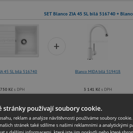
SET Blanco ZIA 45 SL bílá 516740 + Blan
+
IA 45 SL bílá 516740
Blanco MIDA bílá 519418
 750
Kč
s DPH
3 141
Kč
s DPH
dřezu je možné
vyvrtat otvor na baterii
dle přání zákazníka. Umístění ot
 stránky používají soubory cookie.
at v dalším kroku na stránce nákupního košíku.
obsahu, reklam a analýze návštěvnosti používáme soubory cookie.
ašich stránek také sdílíme s našimi reklamními a analytickými par
SET Blanco ZIA 45 SL bílá 516740 + Blan
 s dalšími informacemi, které jste jim poskytli nebo které shro