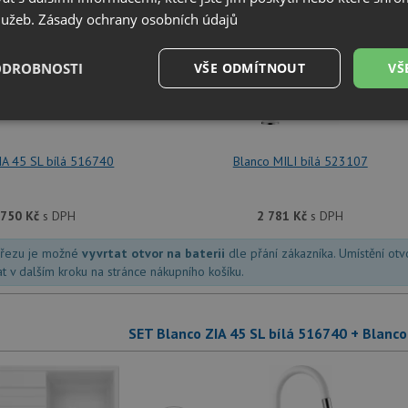
služeb.
Zásady ochrany osobních údajů
ODROBNOSTI
+
VŠE ODMÍTNOUT
VŠ
é
Výkonové
Soubory cílení
Funkční soubory
soubory
IA 45 SL bílá 516740
Blanco MILI bílá 523107
 750
Kč
s DPH
2 781
Kč
s DPH
dřezu je možné
vyvrtat otvor na baterii
dle přání zákazníka. Umístění ot
é soubory
Výkonové soubory
Soubory cílení
Funkční soubory
Neza
at v dalším kroku na stránce nákupního košíku.
ry cookie umožňují základní funkce webových stránek, jako je přihlášení uživatele a
zbytně nutných souborů cookie správně používat.
SET Blanco ZIA 45 SL bílá 516740 + Blanc
Poskytovatel
/
Vyprší
Popis
Doména
.drezy-blanco.cz
4 týdny 2
Tento cookie se používá k jedinečné identifika
dny
mají přístup k webové stránce, aby sledovala 
uživatelskou zkušenost.