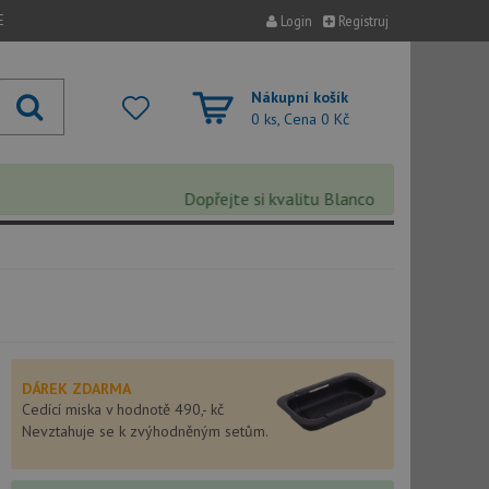
E
Login
Registruj
Nákupní košík
0 ks, Cena
0 Kč
Dopřejte si kvalitu Blanco s extra 5% slevou 
DÁREK ZDARMA
Cedící miska v hodnotě 490,- kč
Nevztahuje se k zvýhodněným setům.