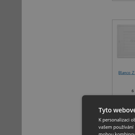
Blanco Z
6
U tohoto 
Tyto webové
specifikov
K personalizaci 
vašem používání n
mohou kombinovat