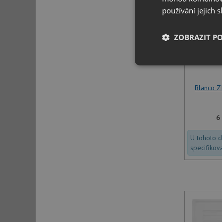
používání jejich 
ZOBRAZIT P
Nezbytně nutn
soubory
Blanco Z
6
U tohoto 
Nezbytně nutn
specifikov
Nezbytně nutné soubo
stránky nelze bez ne
Název
udid