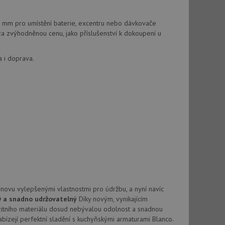
vatel používá
ou koncový uživatel
ebu.
 mm pro umístění baterie, excentru nebo dávkovače
, ale pokud je
a zvýhodněnou cenu, jako příslušenství k dokoupení u
e pravděpodobně
a i doprava.
, ale pokud je
e pravděpodobně
t DoubleClick
stila, zda prohlížeč
okie.
ke sledování
t Doubleclick a
vatel používá
ou koncový uživatel
ebu.
e sledování
novu vylepšenými vlastnostmi pro údržbu, a nyní navíc
be vložená do
ý a snadno udržovatelný
Díky novým, vynikajícím
webu používá novou
tního materiálu dosud nebývalou odolnost a snadnou
abízejí perfektní sladění s kuchyňskými armaturami Blanco.