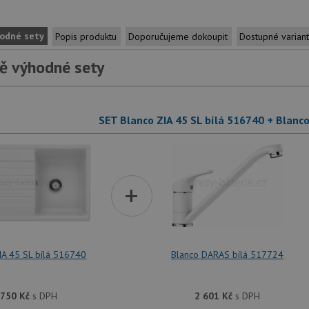
odné sety
Popis produktu
Doporučujeme dokoupit
Dostupné varian
ě výhodné sety
SET Blanco ZIA 45 SL bílá 516740 + Blanc
+
IA 45 SL bílá 516740
Blanco DARAS bílá 517724
 750
Kč
s DPH
2 601
Kč
s DPH