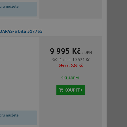
voru můžete
 DARAS-S bílá 517735
9 995 Kč
s DPH
Běžná cena:
10 521
Kč
Sleva:
526
Kč
SKLADEM
KOUPIT
voru můžete