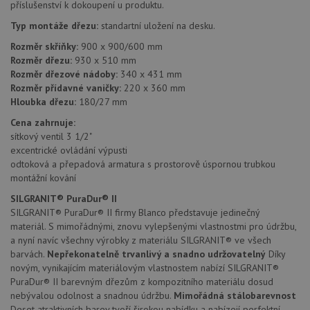
příslušenství k dokoupení u produktu.
zařízen
mají př
Typ montáže dřezu:
standartní uložení na desku.
webov
stránc
Rozměr skříňky:
900 x 900/600 mm
sledov
použív
Rozměr dřezu:
930 x 510 mm
zlepšil
Rozměr dřezové nádoby:
340 x 431 mm
uživat
zkušen
Rozměr přídavné vaničky:
220 x 360 mm
Hloubka dřezu:
180/27 mm
AWSALBCORS
1 týden
Pro
Amazon.com Inc.
pokrač
widget-
Cena zahrnuje:
podpo
mediator.zopim.com
lepivos
sítkový ventil 3 1/2"
případ
excentrické ovládání výpusti
použit
odtoková a přepadová armatura s prostorově úspornou trubkou
po aktu
zásadách ochrany soukromí společnosti Google
Chrom
montážní kování
vytvář
další 
SILGRANIT® PuraDur® II
cookie
SILGRANIT® PuraDur® II firmy Blanco představuje jedinečný
lepivos
každou
materiál. S mimořádnými, znovu vylepšenými vlastnostmi pro údržbu,
těchto
a nyní navíc všechny výrobky z materiálu SILGRANIT® ve všech
lepivos
založe
barvách.
Nepřekonatelně trvanlivý a snadno udržovatelný
Díky
trvání 
novým, vynikajícím materiálovým vlastnostem nabízí SILGRANIT®
názve
AWSA
PuraDur® II barevným dřezům z kompozitního materiálu dosud
(ALB).
nebývalou odolnost a snadnou údržbu.
Mimořádná stálobarevnost
Deset atraktivních barev tvoří širokou nabídku a nabízejí perfektní