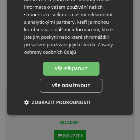
9 351
Kč
s DPH
Informace o vašem používání našich
+
stránek také sdílíme s našimi reklamními
a analytickými partnery, kteří je mohou
kombinovat s dalšími informacemi, které
jste jim poskytli nebo které shromáždili
při vašem používání jejich služeb.
Zásady
ochrany osobních údajů
VŠE PŘIJMOUT
Blanco MIDA-S antracit 521455
4 941
Kč
s DPH
VŠE ODMÍTNOUT
13 577 Kč
s DPH
ZOBRAZIT PODROBNOSTI
Běžná cena:
14 292
Kč
Sleva:
715
Kč
Nezbytně
Výkonové
Soubory
nutné
soubory
cílení
SKLADEM
soubory
KOUPIT