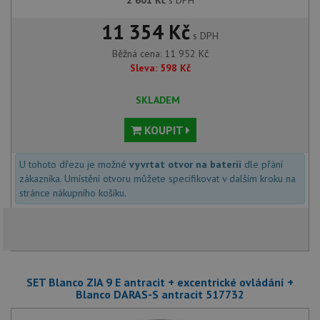
11 354 Kč
s DPH
Běžná cena:
11 952
Kč
Sleva:
598
Kč
SKLADEM
KOUPIT
U tohoto dřezu je možné
vyvrtat otvor na baterii
dle přání
zákazníka. Umístění otvoru můžete specifikovat v dalším kroku na
stránce nákupního košíku.
SET Blanco ZIA 9 E antracit + excentrické ovládání +
Blanco DARAS-S antracit 517732