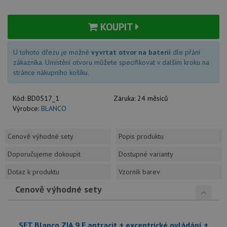
KOUPIT
U tohoto dřezu je možné
vyvrtat otvor na baterii
dle přání
zákazníka. Umístění otvoru můžete specifikovat v dalším kroku na
stránce nákupního košíku.
Kód:
BD0517_1
Záruka:
24 měsíců
Výrobce:
BLANCO
Cenově výhodné sety
Popis produktu
Doporučujeme dokoupit
Dostupné varianty
Dotaz k produktu
Vzorník barev
Cenově výhodné sety
SET Blanco ZIA 9 E antracit + excentrické ovládání +