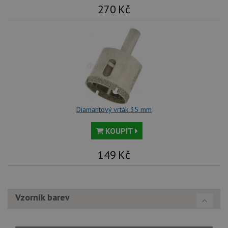
270
Kč
Diamantový vrták 35 mm
KOUPIT
149
Kč
Vzorník barev