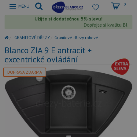
0
Zobrazit
MENU
nabidku
Užijte si dodatečnou 5% slevu!
Dopřejte si kvalitu Blanco s
GRANITOVÉ DŘEZY
Granitové dřezy rohové
Blanco ZIA 9 E antracit +
excentrické ovládání
DOPRAVA ZDARMA