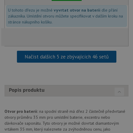
Funkční soubory
Nezařazené
U tohoto dřezu je možné
vyvrtat otvor na baterii
dle přání
soubory
zákazníka. Umístění otvoru můžete specifikovat v dalším kroku na
stránce nákupního košíku.
Načíst dalších 5 ze zbývajících 46 setů
Nezbytně nutné soubory
Výkonové soubory
Soubory cílení
Funkční soubory
Nezařazené soubory
Nezbytně nutné soubory cookie umožňují základní
funkce webových stránek, jako je přihlášení
Popis produktu
uživatele a správa účtu. Webové stránky nelze bez
nezbytně nutných souborů cookie správně používat.
Poskytovatel
/
Název
Vyprší
Popis
Otvor pro baterii:
na spodní straně má dřez 2 částečně předvrtané
Doména
otvory průměru 35 mm pro umístění baterie, excentru nebo
udid
.drezy-blanco.cz
4 týdny 2
Tento 
dávkovače saponátu. Tyto otvory je možné dovrtat diamantovým
dny
se pou
jedine
vrtákem 35 mm, který naleznete za zvýhodněnou cenu, jako
identif