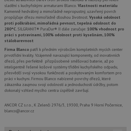
CookieScriptConsent
5 měsíců
Tento 
CookieScript
4 týdny
cookie
www.drezy-
sladění s kuchyňskými armaturami Blanco.
Vlastnosti materiálu
použív
blanco.cz
Kamenně hedvábný a mimořádně nepropustný, uzavřený povrch
služba
Cookie
propůjčuje dřezu mimořádně dlouhou životnost.
Vysoká odolnost
Script
proti poškrábání, mimořádná pevnost, tepelná odolnost do
zapam
280°C.
SILGRANIT® PuraDur® II dále zaručuje:
100% vhodnost pro
předvo
souhla
práci s potravinami, 100% odolnost proti kyselinám, 100%
soubo
stálobarevnost
cookie
návště
Firma Blanco
patří k předním výrobcům kompletních mycích center
Je nut
banne
prvotřídní kvality. Vzájemně navazující komponenty, od inovativních
cookie
dřezů, přes perfektně přizpůsobené směšovací baterie, až po
Cookie
Script
inteligentně řešené košové systémy třídění kuchyňského odpadu,
fungov
přesvědčí svojí vysokou funkčností a poskytovaným komfortem pro
správn
práci v kuchyni. Firmou Blanco nabízené povrchy dřezů, které
AUTORIZACE
www.drezy-
Zavřením
zákazníka zaujmou svojí odolností a jednoduchostí údržby, potom
blanco.cz
prohlížeče
dokonalý vzhled mycího centra úspěšně završují.
ANCOR CZ s.r.o., K Zelenči 2976/3, 19300, Praha 9 Horní Počernice,
blanco@ancor.cz
Poskytovatel
Název
Vyprší
Popis
/
Doména