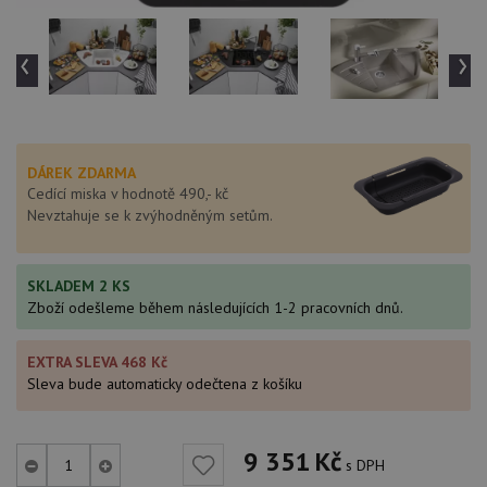
‹
›
DÁREK ZDARMA
Cedící miska v hodnotě 490,- kč
Nevztahuje se k zvýhodněným setům.
SKLADEM 2 KS
Zboží odešleme během následujících 1-2 pracovních dnů.
EXTRA SLEVA 468 Kč
Sleva bude automaticky odečtena z košíku
9 351
Kč
s DPH