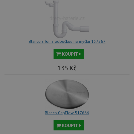
vi
vl
we
tak
ná
we
no
sta
roz
Yo
Blanco sifon s odbočkou na myčku 137267
KOUPIT
135
Kč
Blanco CapFlow 517666
KOUPIT