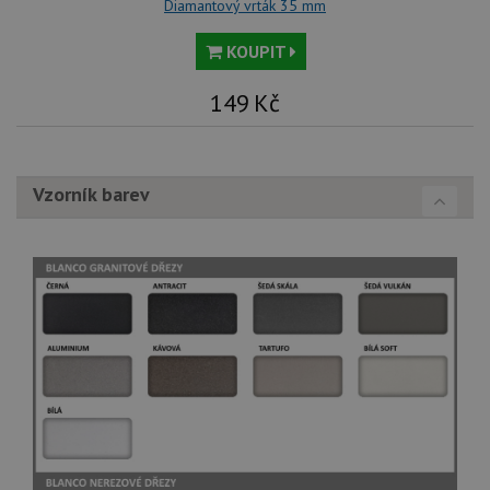
Diamantový vrták 35 mm
KOUPIT
149
Kč
Vzorník barev