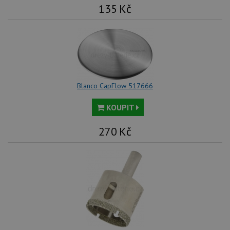
135
Kč
Blanco CapFlow 517666
KOUPIT
270
Kč