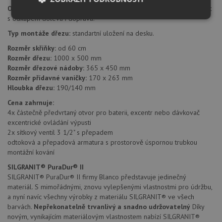
Orientace dřezu:
dřez je libovolně otočný, je možné jej nainstalovat
s odkapem doleva i doprava.
Nezbytně
Výkonové
Soubory
nutné
soubory
cílení
Typ montáže dřezu:
standartní uložení na desku.
soubory
Rozměr skříňky:
od 60 cm
Rozměr dřezu:
1000 x 500 mm
Rozměr dřezové nádoby:
365 x 450 mm
Funkční soubory
Nezařazené
Rozměr přídavné vaničky:
170 x 263 mm
soubory
Hloubka dřezu:
190/140 mm
Cena zahrnuje:
4x částečně předvrtaný otvor pro baterii, excentr nebo dávkovač
excentrické ovládání výpusti
2x sítkový ventil 3 1/2" s přepadem
odtoková a přepadová armatura s prostorově úspornou trubkou
montážní kování
Nezbytně nutné soubory
Výkonové soubory
Soubory cílení
Funkční soubory
SILGRANIT® PuraDur® II
SILGRANIT® PuraDur® II firmy Blanco představuje jedinečný
Nezařazené soubory
materiál. S mimořádnými, znovu vylepšenými vlastnostmi pro údržbu,
a nyní navíc všechny výrobky z materiálu SILGRANIT® ve všech
Nezbytně nutné soubory cookie umožňují základní
barvách.
Nepřekonatelně trvanlivý a snadno udržovatelný
Díky
funkce webových stránek, jako je přihlášení
uživatele a správa účtu. Webové stránky nelze bez
novým, vynikajícím materiálovým vlastnostem nabízí SILGRANIT®