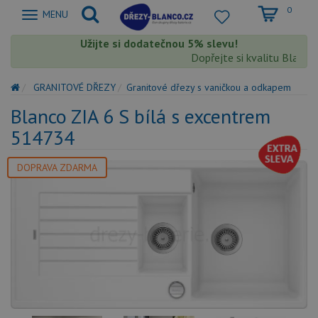
0
Zobrazit
MENU
nabidku
Užijte si dodatečnou 5% slevu!
Dopřejte si kvalitu Blanco s
GRANITOVÉ DŘEZY
Granitové dřezy s vaničkou a odkapem
Blanco ZIA 6 S bílá s excentrem
514734
DOPRAVA ZDARMA