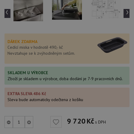
‹
›
DÁREK ZDARMA
Cedící miska v hodnotě 490,- kč
Nevztahuje se k zvýhodněným setům.
SKLADEM U VÝROBCE
Zboží je skladem u výrobce, doba dodání je 7-9 pracovních dnů.
EXTRA SLEVA 486 Kč
Sleva bude automaticky odečtena z košíku
9 720
Kč
s DPH