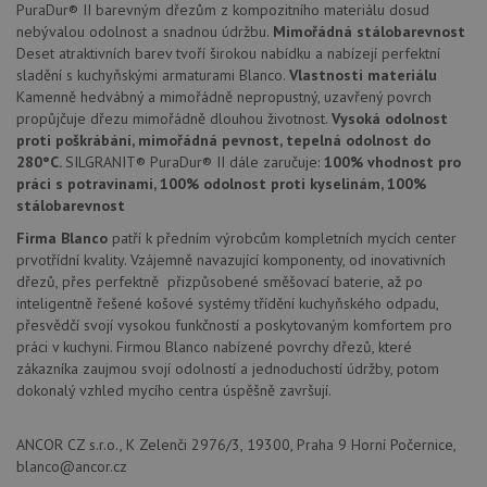
nezbytně nutných souborů cookie správně používat.
PuraDur® II barevným dřezům z kompozitního materiálu dosud
nebývalou odolnost a snadnou údržbu.
Mimořádná stálobarevnost
Poskytovatel
/
Název
Vyprší
Popis
Doména
Deset atraktivních barev tvoří širokou nabídku a nabízejí perfektní
sladění s kuchyňskými armaturami Blanco.
Vlastnosti materiálu
udid
.drezy-blanco.cz
4 týdny 2
Tento 
Kamenně hedvábný a mimořádně nepropustný, uzavřený povrch
dny
se pou
jedine
propůjčuje dřezu mimořádně dlouhou životnost.
Vysoká odolnost
identif
proti poškrábání, mimořádná pevnost, tepelná odolnost do
zařízen
mají př
280°C.
SILGRANIT® PuraDur® II dále zaručuje:
100% vhodnost pro
webov
práci s potravinami, 100% odolnost proti kyselinám, 100%
stránc
sledov
stálobarevnost
použív
zlepšil
Firma Blanco
patří k předním výrobcům kompletních mycích center
uživat
prvotřídní kvality. Vzájemně navazující komponenty, od inovativních
zkušen
dřezů, přes perfektně přizpůsobené směšovací baterie, až po
AWSALBCORS
1 týden
Pro
Amazon.com Inc.
inteligentně řešené košové systémy třídění kuchyňského odpadu,
pokrač
widget-
přesvědčí svojí vysokou funkčností a poskytovaným komfortem pro
podpo
mediator.zopim.com
lepivos
práci v kuchyni. Firmou Blanco nabízené povrchy dřezů, které
případ
zákazníka zaujmou svojí odolností a jednoduchostí údržby, potom
použit
po aktu
dokonalý vzhled mycího centra úspěšně završují.
zásadách ochrany soukromí společnosti Google
Chrom
vytvář
další 
ANCOR CZ s.r.o., K Zelenči 2976/3, 19300, Praha 9 Horní Počernice,
cookie
lepivos
blanco@ancor.cz
každou