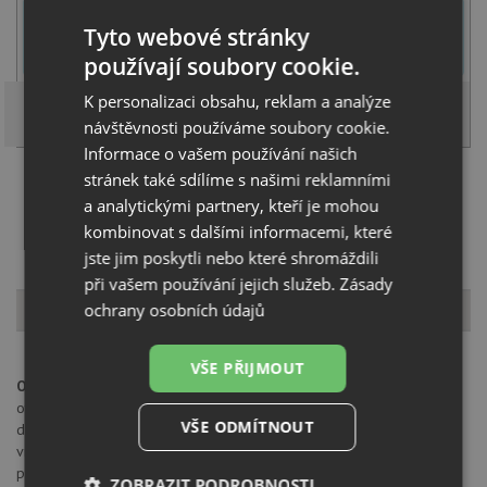
U tohoto dřezu je možné
vyvrtat otvor na baterii
dle přání
Tyto webové stránky
zákazníka. Umístění otvoru můžete specifikovat v dalším kroku na
stránce nákupního košíku.
používají soubory cookie.
K personalizaci obsahu, reklam a analýze
návštěvnosti používáme soubory cookie.
Informace o vašem používání našich
stránek také sdílíme s našimi reklamními
Načíst dalších 5 ze zbývajících 43 setů
a analytickými partnery, kteří je mohou
kombinovat s dalšími informacemi, které
jste jim poskytli nebo které shromáždili
při vašem používání jejich služeb.
Zásady
Popis produktu
ochrany osobních údajů
VŠE PŘIJMOUT
Otvor pro baterii:
na spodní straně má dřez 4 částečně předvrtané
otvory průměru 35 mm pro umístění baterie, excentru nebo
VŠE ODMÍTNOUT
dávkovače saponátu. Tyto otvory je možné dovrtat diamantovým
vrtákem 35 mm, který naleznete za zvýhodněnou cenu, jako
příslušenství k dokoupení u produktu.
ZOBRAZIT PODROBNOSTI