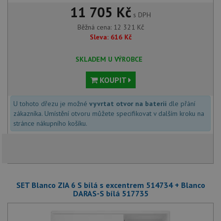
11 705 Kč
s DPH
Běžná cena:
12 321
Kč
Sleva:
616
Kč
SKLADEM U VÝROBCE
KOUPIT
U tohoto dřezu je možné
vyvrtat otvor na baterii
dle přání
zákazníka. Umístění otvoru můžete specifikovat v dalším kroku na
stránce nákupního košíku.
SET Blanco ZIA 6 S bílá s excentrem 514734 + Blanco
DARAS-S bílá 517735