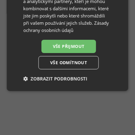
a analytickými partnery, kteří je mohou
kombinovat s dalšími informacemi, které
jste jim poskytli nebo které shromáždili
při vašem používání jejich služeb.
Zásady
ochrany osobních údajů
VŠE PŘIJMOUT
VŠE ODMÍTNOUT
ZOBRAZIT PODROBNOSTI
Nezbytně
Výkonové
Soubory
nutné
soubory
cílení
soubory
Funkční soubory
Nezařazené
soubory