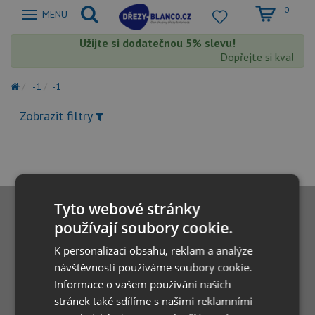
0
Zobrazit
MENU
nabidku
Užijte si dodatečnou 5% slevu!
Dopřejte si kvalitu 
-1
-1
Zobrazit filtry
Tyto webové stránky
používají soubory cookie.
K personalizaci obsahu, reklam a analýze
návštěvnosti používáme soubory cookie.
Informace o vašem používání našich
stránek také sdílíme s našimi reklamními