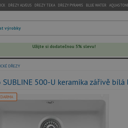
OCK
DŘEZY ALVEUS
DŘEZY TEKA
DŘEZY PYRAMIS
BLUE WATER
AQUASTON
Užijte si dodatečnou 5% slevu!
ICKÉ DŘEZY
 SUBLINE 500-U keramika zářivě bílá 
ZDARMA