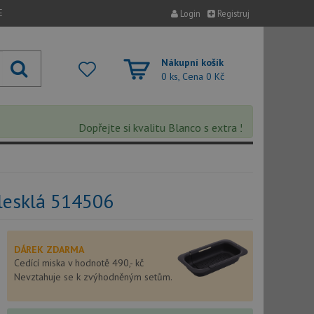
E
Login
Registruj
Nákupní košík
0 ks, Cena
0 Kč
Dopřejte si kvalitu Blanco s extra 5% slevou – sleva s
lesklá 514506
DÁREK ZDARMA
Cedící miska v hodnotě 490,- kč
Nevztahuje se k zvýhodněným setům.