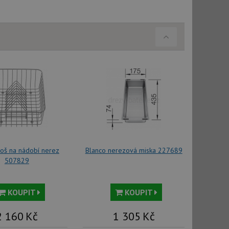
koš na nádobí nerez
Blanco nerezová miska 227689
507829
KOUPIT
KOUPIT
2 160
Kč
1 305
Kč