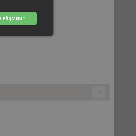
E PŘIJMOUT
Nezařazené
soubory
řazené soubory
 správa účtu. Webové
ci zařízení, která
používání a zlepšila