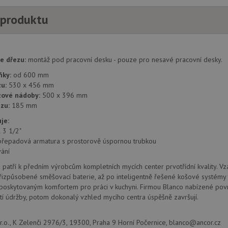
 produktu
e dřezu:
montáž pod pracovní desku - pouze pro nesavé pracovní desky.
ňky:
od 600 mm
u:
530 x 456 mm
zové nádoby:
500 x 396 mm
zu:
185 mm
je:
l 3 1/2"
přepadová armatura s prostorově úspornou trubkou
ání
 patří k předním výrobcům kompletních mycích center prvotřídní kvality. Vz
izpůsobené směšovací baterie, až po inteligentně řešené košové systémy 
 poskytovaným komfortem pro práci v kuchyni. Firmou Blanco nabízené povr
í údržby, potom dokonalý vzhled mycího centra úspěšně završují.
.o., K Zelenči 2976/3, 19300, Praha 9 Horní Počernice, blanco@ancor.cz