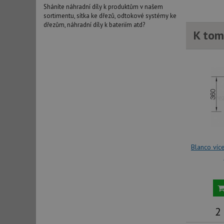
Sháníte náhradní díly k produktům v našem
sortimentu, sítka ke dřezů, odtokové systémy ke
dřezům, náhradní díly k bateriím atd?
K tom
Blanco víc
2