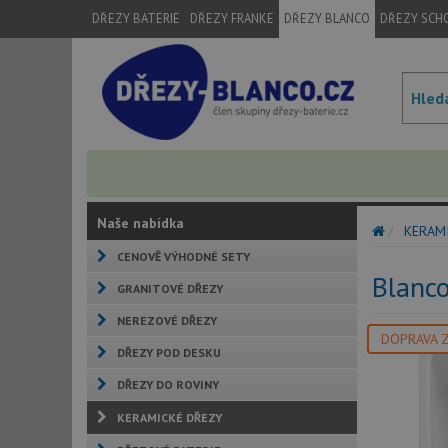
DŘEZY BATERIE
DŘEZY FRANKE
DŘEZY BLANCO
DŘEZY SCH
Naše nabídka
KERAM
CENOVĚ VÝHODNÉ SETY
Blanco
GRANITOVÉ DŘEZY
NEREZOVÉ DŘEZY
DOPRAVA 
DŘEZY POD DESKU
DŘEZY DO ROVINY
KERAMICKÉ DŘEZY