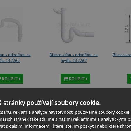
fon s odbočkou na
Blanco sifon s odbočkou na
Blanco kom
čku 137262
myčku 137267
KOUPIT
KOUPIT
135
Kč
135
Kč
 stránky používají soubory cookie.
obsahu, reklam a analýze návštěvnosti používáme soubory cookie.
ašich stránek také sdílíme s našimi reklamními a analytickými par
 s dalšími informacemi, které jste jim poskytli nebo které shro