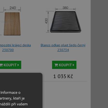
pozitní krájecí deska
Blanco odkap plast šedo-černý
230700
230734
KOUPIT
KOUPIT
3 870
Kč
1 035
Kč
 Informace o
tnery, kteří je
máždili při vašem