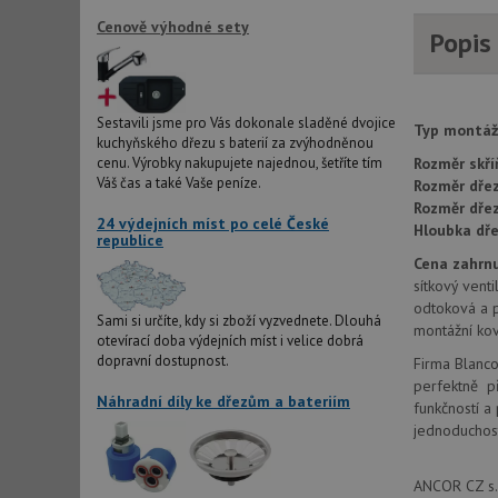
Cenově výhodné sety
Popis
Sestavili jsme pro Vás dokonale sladěné dvojice
Typ montáž
kuchyňského dřezu s baterií za zvýhodněnou
cenu. Výrobky nakupujete najednou, šetříte tím
Rozměr skří
Váš čas a také Vaše peníze.
Rozměr dřez
Rozměr dře
24 výdejních míst po celé České
Hloubka dře
republice
Cena zahrnu
sítkový venti
odtoková a 
Sami si určíte, kdy si zboží vyzvednete. Dlouhá
montážní kov
otevírací doba výdejních míst i velice dobrá
dopravní dostupnost.
Firma Blanco
perfektně př
Náhradní díly ke dřezům a bateriím
funkčností a
jednoduchost
ANCOR CZ s.r