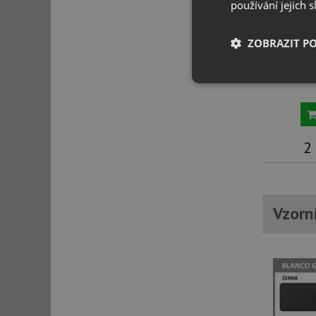
používání jejich 
ZOBRAZIT P
BLANCO Kla
425
Nezbytně nutn
soubory
2
Nezbytně nutn
Vzorn
Nezbytně nutné soubo
stránky nelze bez ne
Název
udid