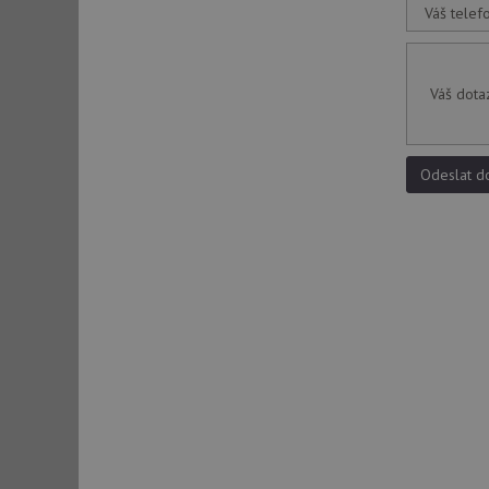
Váš telef
sid
Váš dota
sid
Odeslat d
test_cookie
YSC
_gcl_au
__Secure-ROLLOU
VISITOR_INFO1_LIV