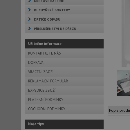
DŘEZOVÉ BATERIE
KUCHYŇSKÉ SORTERY
DRTIČE ODPADU
PŘÍSLUŠENSTVÍ KE DŘEZU
Užitečné informace
KONTAKTUJTE NÁS
DOPRAVA
VRÁCENÍ ZBOŽÍ
REKLAMAČNÍ FORMULÁŘ
EXPEDICE ZBOŽÍ
PLATEBNÍ PODMÍNKY
OBCHODNÍ PODMÍNKY
Popis produ
Naše tipy