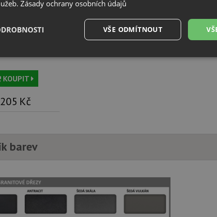
služeb.
Zásady ochrany osobních údajů
ODROBNOSTI
VŠE ODMÍTNOUT
VŠ
ppMatte rošt 460 x
 mm 238482
é
Výkonové
Soubory cílení
Funkční soubory
soubory
KOUPIT
 205
Kč
é soubory
Výkonové soubory
Soubory cílení
Funkční soubory
Neza
ík barev
ry cookie umožňují základní funkce webových stránek, jako je přihlášení uživatele a
zbytně nutných souborů cookie správně používat.
Poskytovatel
/
Vyprší
Popis
Doména
.drezy-blanco.cz
4 týdny 2
Tento cookie se používá k jedinečné identifika
dny
mají přístup k webové stránce, aby sledovala 
uživatelskou zkušenost.