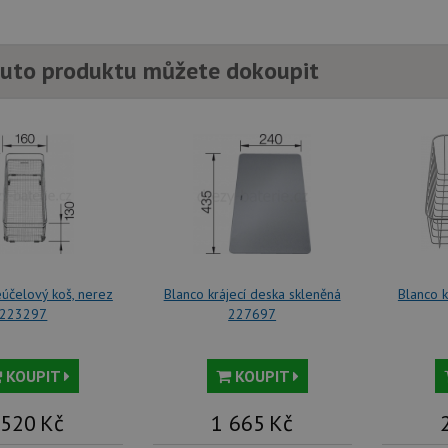
uto produktu můžete dokoupit
eúčelový koš, nerez
Blanco krájecí deska skleněná
Blanco 
223297
227697
KOUPIT
KOUPIT
 520
Kč
1 665
Kč