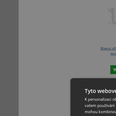
Blanco si
my
Tyto webové
K personalizaci 
vašem používání n
mohou kombinovat