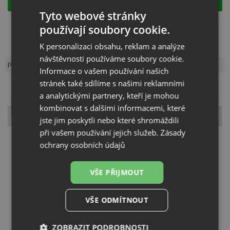
Tyto webové stránky
Kód:
EDR015
Záruka:
3 roky
používají soubory cookie.
Výrobce:
IN SINK ERATOR
K personalizaci obsahu, reklam a analýze
návštěvnosti používáme soubory cookie.
Popis produktu
Dotaz k produktu
Informace o vašem používání našich
stránek také sdílíme s našimi reklamními
a analytickými partnery, kteří je mohou
kombinovat s dalšími informacemi, které
Popis produktu
jste jim poskytli nebo které shromáždili
při vašem používání jejich služeb.
Zásady
ochrany osobních údajů
Vícestupňové drcení: 4 stupňová technologie
Motor HP: 1
VŠE PŘIJMOUT
Síla motoru: 720 W
Kapacita komory: 980 ml
Odtoková přípojka: 1-1/2 "(3,81 cm)
VŠE ODMÍTNOUT
Celková výška: 312 mm
Drtící komora z nerezové oceli a vynikající komponenty z
nerezové oceli zvládnou veškerý potravinový odpad
ZOBRAZIT PODROBNOSTI