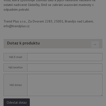
vodu, která způsobuje ztuhnutí tuku a jejich následné nabalení na
ostatní nadrcené částečky, čímž se zabrání usazování mastnoty v
Poskytovatel
/
Název
Vyprší
Popis
odpadním potrubí.
Doména
udid
.drezy-blanco.cz
4 týdny 2
Tento 
dny
se pou
Trend Plus s.r.o., Za Dvorem 2283, 25001, Brandýs nad Labem,
jedine
info@trendplus.cz
identif
zařízen
mají př
webov
stránc
Dotaz k produktu
sledov
použív
zlepšil
uživat
zkušen
Váš E-mail
AWSALBCORS
1 týden
Pro
Amazon.com Inc.
pokrač
widget-
Váš telefon
podpo
mediator.zopim.com
lepivos
případ
použit
po aktu
Váš dotaz
zásadách ochrany soukromí společnosti Google
Chrom
vytvář
další 
cookie
lepivos
Odeslat dotaz
každou