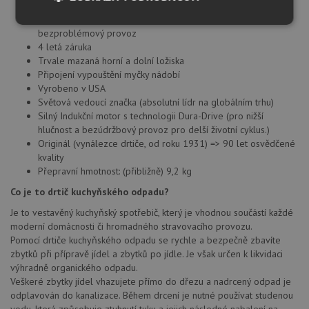
Ultra tichá technologie
Speciální úprava pro prodloužení životnosti výrobku a
Nezbytně
Výkonové
Soubory
bezproblémový provoz
nutné
soubory
cílení
4 letá záruka
soubory
Trvale mazaná horní a dolní ložiska
Připojení vypouštění myčky nádobí
Vyrobeno v USA
Funkční soubory
Nezařazené
Světová vedoucí značka (absolutní lídr na globálním trhu)
soubory
Silný Indukční motor s technologii Dura-Drive (pro nižší
hlučnost a bezúdržbový provoz pro delší životní cyklus.)
Originál (vynálezce drtiče, od roku 1931) => 90 let osvědčené
kvality
Přepravní hmotnost: (přibližně) 9,2 kg
Co je to drtič kuchyňského odpadu?
Nezbytně nutné soubory
Výkonové soubory
Je to vestavěný kuchyňský spotřebič, který je vhodnou součástí každé
moderní domácnosti či hromadného stravovacího provozu.
Soubory cílení
Funkční soubory
Pomocí drtiče kuchyňského odpadu se rychle a bezpečně zbavíte
Nezařazené soubory
zbytků při přípravě jídel a zbytků po jídle. Je však určen k likvidaci
výhradně organického odpadu.
Nezbytně nutné soubory cookie umožňují základní
Veškeré zbytky jídel vhazujete přímo do dřezu a nadrcený odpad je
funkce webových stránek, jako je přihlášení
odplavován do kanalizace. Během drcení je nutné používat studenou
uživatele a správa účtu. Webové stránky nelze bez
nezbytně nutných souborů cookie správně používat.