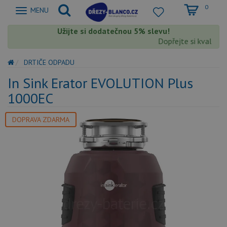
0
Zobrazit
MENU
nabidku
Užijte si dodatečnou 5% slevu!
Dopřejte si kvalitu 
DRTIČE ODPADU
In Sink Erator EVOLUTION Plus
1000EC
DOPRAVA ZDARMA