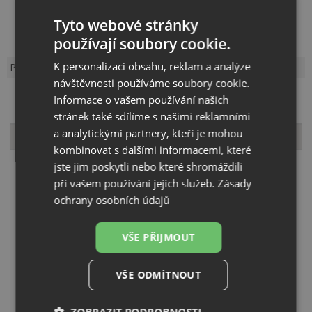
Kód:
EDR013
Záruka:
24 měsíců
Tyto webové stránky
Výrobce:
IN SINK ERATOR
používají soubory cookie.
K personalizaci obsahu, reklam a analýze
Popis produktu
Dotaz k produktu
návštěvnosti používáme soubory cookie.
Informace o vašem používání našich
stránek také sdílíme s našimi reklamními
a analytickými partnery, kteří je mohou
Popis produktu
kombinovat s dalšími informacemi, které
jste jim poskytli nebo které shromáždili
při vašem používání jejich služeb.
Zásady
Motor HP: 0,55
ochrany osobních údajů
Síla motoru: 380 W
Vícestupňové drcení: 2 stupňová technologie
Kapacita komory: 980 ml
VŠE PŘIJMOUT
Odtoková přípojka: 1-1/2 "(3,81 cm)
Celková výška: 312 mm
Vestavěný vzduchový spínač pro snadnou instalaci a větší
VŠE ODMÍTNOUT
pohodlí
Drtící komora z nerezové oceli a vynikající komponenty z
nerezové oceli zvládnou veškerý potravinový odpad
ZOBRAZIT PODROBNOSTI