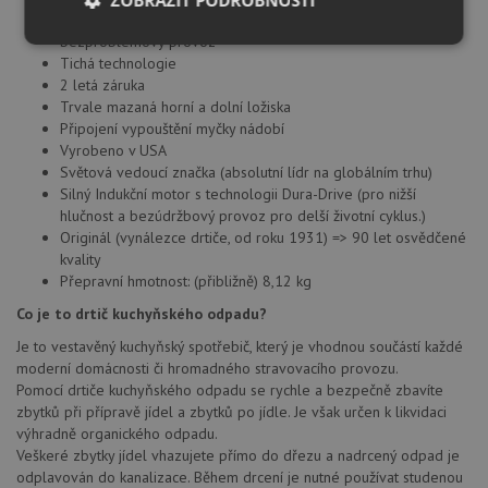
Speciální úprava pro prodloužení životnosti výrobku a
bezproblémový provoz
Nezbytně
Výkonové
Soubory
Tichá technologie
nutné
soubory
cílení
soubory
2 letá záruka
Trvale mazaná horní a dolní ložiska
Připojení vypouštění myčky nádobí
Vyrobeno v USA
Funkční soubory
Nezařazené
Světová vedoucí značka (absolutní lídr na globálním trhu)
soubory
Silný Indukční motor s technologii Dura-Drive (pro nižší
hlučnost a bezúdržbový provoz pro delší životní cyklus.)
Originál (vynálezce drtiče, od roku 1931) => 90 let osvědčené
kvality
Přepravní hmotnost: (přibližně) 8,12 kg
Co je to drtič kuchyňského odpadu?
Nezbytně nutné soubory
Výkonové soubory
Je to vestavěný kuchyňský spotřebič, který je vhodnou součástí každé
moderní domácnosti či hromadného stravovacího provozu.
Soubory cílení
Funkční soubory
Pomocí drtiče kuchyňského odpadu se rychle a bezpečně zbavíte
Nezařazené soubory
zbytků při přípravě jídel a zbytků po jídle. Je však určen k likvidaci
výhradně organického odpadu.
Nezbytně nutné soubory cookie umožňují základní
Veškeré zbytky jídel vhazujete přímo do dřezu a nadrcený odpad je
funkce webových stránek, jako je přihlášení
uživatele a správa účtu. Webové stránky nelze bez
odplavován do kanalizace. Během drcení je nutné používat studenou