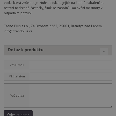
nezbytně nutných souborů cookie správně používat.
vodu, která způsobuje ztuhnutí tuku a jejich následné nabalení na
ostatní nadrcené částečky, čímž se zabrání usazování mastnoty v
Poskytovatel
/
Název
Vyprší
Popis
Doména
odpadním potrubí.
udid
.drezy-blanco.cz
4 týdny 2
Tento 
dny
se pou
Trend Plus s.r.o., Za Dvorem 2283, 25001, Brandýs nad Labem,
jedine
info@trendplus.cz
identif
zařízen
mají př
webov
stránc
Dotaz k produktu
sledov
použív
zlepšil
uživat
zkušen
Váš E-mail
AWSALBCORS
1 týden
Pro
Amazon.com Inc.
pokrač
widget-
Váš telefon
podpo
mediator.zopim.com
lepivos
případ
použit
po aktu
Váš dotaz
zásadách ochrany soukromí společnosti Google
Chrom
vytvář
další 
cookie
lepivos
Odeslat dotaz
každou