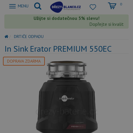
0
Zobrazit
MENU
nabidku
Užijte si dodatečnou 5% slevu!
Dopřejte si kvalitu Bl
DRTIČE ODPADU
In Sink Erator PREMIUM 550EC
DOPRAVA ZDARMA