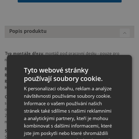
Popis produktu
Typ montáže dřezu:
montáž pod pracovní desku - pouze pro
nesavé pracovní desky.
Tyto webové stránky
Rozměr skříňky:
od 600 mm
Rozměr dřezu:
530 x 460 mm
používají soubory cookie.
Rozměr dřezové nádoby:
500 x 400 mm
Hloubka dřezu:
200 mm
K personalizaci obsahu, reklam a analýze
návštěvnosti používáme soubory cookie.
Cena zahrnuje:
sítkový ventil 3 1/2"
Informace o vašem používání našich
odtoková a přepadová armatura s prostorově úspornou trubkou
stránek také sdílíme s našimi reklamními
2ks nerezových pojezdů
a analytickými partnery, kteří je mohou
montážní kování
kombinovat s dalšími informacemi, které
SILGRANIT® PuraDur® II
jste jim poskytli nebo které shromáždili
SILGRANIT® PuraDur® II firmy Blanco představuje jedinečný