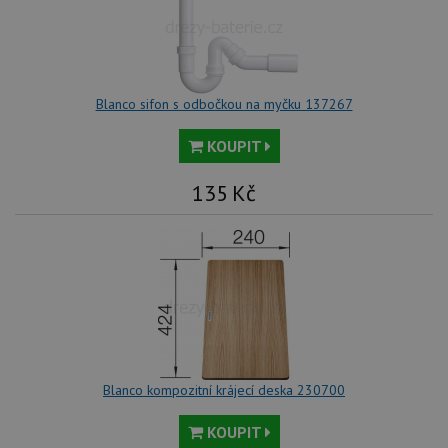
Blanco sifon s odbočkou na myčku 137267
KOUPIT
135
Kč
Blanco kompozitní krájecí deska 230700
KOUPIT