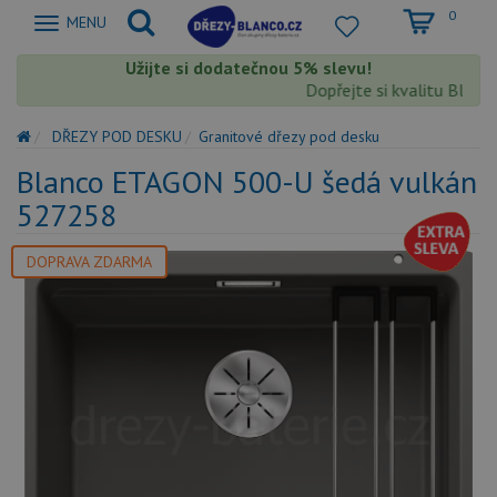
0
Zobrazit
MENU
nabidku
Užijte si dodatečnou 5% slevu!
Dopřejte si kvalitu Blanco s
DŘEZY POD DESKU
Granitové dřezy pod desku
Blanco ETAGON 500-U šedá vulkán
527258
DOPRAVA ZDARMA