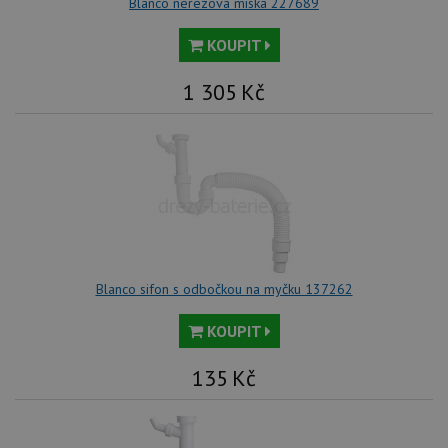
Blanco nerezová miska 227689
KOUPIT
1 305
Kč
Blanco sifon s odbočkou na myčku 137262
KOUPIT
135
Kč