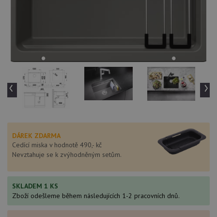
‹
›
DÁREK ZDARMA
Cedící miska v hodnotě 490,- kč
Nevztahuje se k zvýhodněným setům.
SKLADEM 1 KS
Zboží odešleme během následujících 1-2 pracovních dnů.