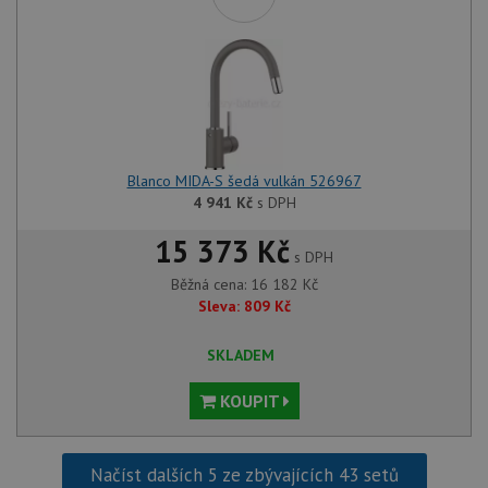
Blanco MIDA-S šedá vulkán 526967
4 941
Kč
s DPH
15 373 Kč
s DPH
Běžná cena:
16 182
Kč
Sleva:
809
Kč
SKLADEM
KOUPIT
Načíst dalších 5 ze zbývajících 43 setů