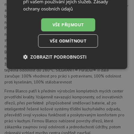
při vašem používání jejich služeb.
Zásady
materiál. S mimořádnými, znovu vylepšenými vlastnostmi pro údržbu,
ochrany osobních údajů
a nyní navíc všechny výrobky z materiálu SILGRANIT® ve všech
barvách. Nepřekonatelně trvanlivý a snadno udržovatelný Díky
novým, vynikajícím materiálovým vlastnostem nabízí SILGRANIT®
VŠE PŘIJMOUT
PuraDur® II barevným dřezům z kompozitního materiálu dosud
nebývalou odolnost a snadnou údržbu. Mimořádná
stálobarevnost Deset atraktivních barev tvoří širokou nabídku a
VŠE ODMÍTNOUT
nabízejí perfektní sladění s kuchyňskými armaturami
Blanco. Vlastnosti materiálu Kamenně hedvábný a mimořádně
ZOBRAZIT PODROBNOSTI
nepropustný, uzavřený povrch propůjčuje dřezu mimořádně dlouhou
životnost. Vysoká odolnost proti poškrábání, mimořádná pevnost,
Nezbytně
Výkonové
Soubory
tepelná odolnost do 280°C. SILGRANIT® PuraDur® II dále
nutné
soubory
cílení
zaručuje: 100% vhodnost pro práci s potravinami, 100% odolnost
soubory
proti kyselinám, 100% stálobarevnost
Firma Blanco patří k předním výrobcům kompletních mycích center
prvotřídní kvality. Vzájemně navazující komponenty, od inovativních
Funkční soubory
Nezařazené
dřezů, přes perfektně přizpůsobené směšovací baterie, až po
soubory
inteligentně řešené košové systémy třídění kuchyňského odpadu,
přesvědčí svojí vysokou funkčností a poskytovaným komfortem pro
práci v kuchyni. Firmou Blanco nabízené povrchy dřezů, které
zákazníka zaujmou svojí odolností a jednoduchostí údržby, potom
dokonalý vzhled mycího centra úspěšně završují.