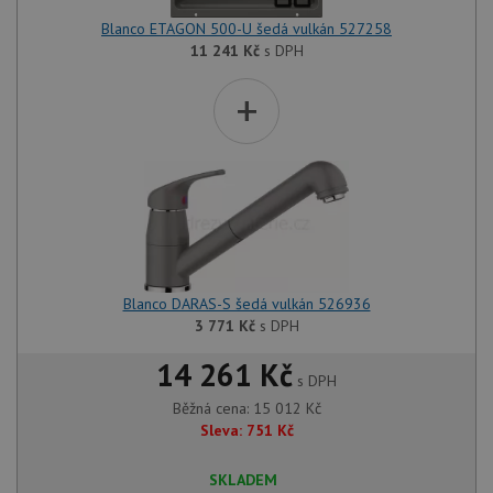
Blanco ETAGON 500-U šedá vulkán 527258
11 241
Kč
s DPH
+
Blanco DARAS-S šedá vulkán 526936
3 771
Kč
s DPH
14 261 Kč
s DPH
Běžná cena:
15 012
Kč
Sleva:
751
Kč
SKLADEM