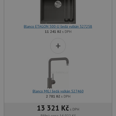
Blanco ETAGON 500-U šedá vulkán 527258
11 241
Kč
s DPH
+
Blanco MILI šedá vulkán 527460
2 781
Kč
s DPH
13 321 Kč
s DPH
Běžná cena:
14 022
Kč