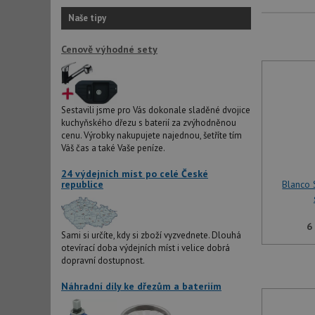
Naše tipy
Cenově výhodné sety
Sestavili jsme pro Vás dokonale sladěné dvojice
kuchyňského dřezu s baterií za zvýhodněnou
cenu. Výrobky nakupujete najednou, šetříte tím
Váš čas a také Vaše peníze.
24 výdejních míst po celé České
republice
Blanco 
6
Sami si určíte, kdy si zboží vyzvednete. Dlouhá
otevírací doba výdejních míst i velice dobrá
dopravní dostupnost.
Náhradní díly ke dřezům a bateriím