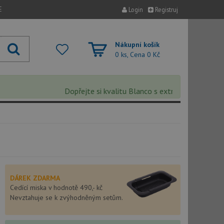
E
Login
Registruj
Nákupní košík
0 ks, Cena
0 Kč
Dopřejte si kvalitu Blanco s extra 5% slevou – sleva
DÁREK ZDARMA
Cedící miska v hodnotě 490,- kč
Nevztahuje se k zvýhodněným setům.