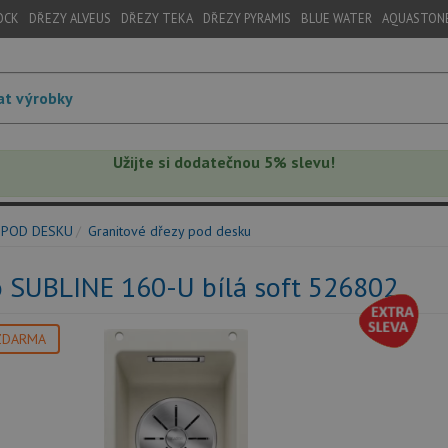
OCK
DŘEZY ALVEUS
DŘEZY TEKA
DŘEZY PYRAMIS
BLUE WATER
AQUASTON
Užijte si dodatečnou 5% slevu!
 POD DESKU
Granitové dřezy pod desku
o SUBLINE 160-U bílá soft 526802
ZDARMA