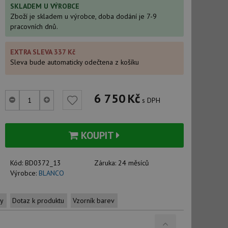
SKLADEM U VÝROBCE
Zboží je skladem u výrobce, doba dodání je 7-9
pracovních dnů.
EXTRA SLEVA 337 Kč
Sleva bude automaticky odečtena z košíku
6 750
Kč
s DPH
KOUPIT
Kód:
BD0372_13
Záruka:
24 měsíců
Výrobce:
BLANCO
ty
Dotaz k produktu
Vzorník barev