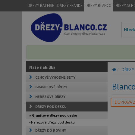
DŘEZY BATERIE
DŘEZY FRANKE
DŘEZY BLANCO
DŘEZY SCH
Naše nabídka
DŘEZY
CENOVĚ VÝHODNÉ SETY
Blanc
GRANITOVÉ DŘEZY
NEREZOVÉ DŘEZY
DOPRAVA 
DŘEZY POD DESKU
» Granitové dřezy pod desku
- Nerezové dřezy pod desku
DŘEZY DO ROVINY