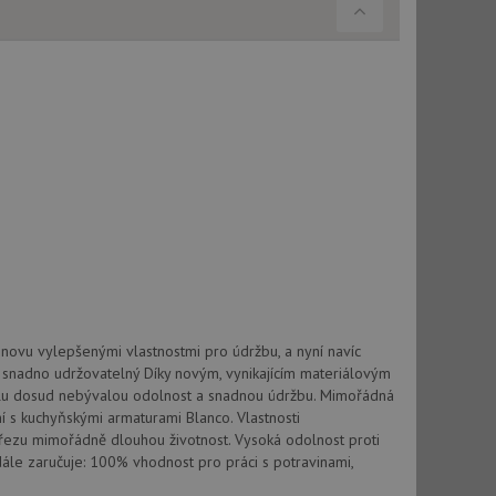
použití CORS po
 cookie lepivosti
ch na trvání s
cript.com k
y cookie
okie-Script.com
tics - což je
novu vylepšenými vlastnostmi pro údržbu, a nyní navíc
oogle. Tento soubor
uhlasu uživatele a
ím náhodně
 snadno udržovatelný Díky novým, vynikajícím materiálovým
ebem. Zaznamenává
í každého požadavku
zásadami ochrany
lu dosud nebývalou odolnost a snadnou údržbu. Mimořádná
relacích a
 že jejich
ní s kuchyňskými armaturami Blanco. Vlastnosti
respektovány.
ezu mimořádně dlouhou životnost. Vysoká odolnost proti
vu relace.
le zaručuje: 100% vhodnost pro práci s potravinami,
t Doubleclick a