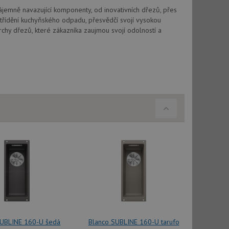
vatel používá
ou koncový uživatel
ájemně navazující komponenty, od inovativních dřezů, přes
ebu.
třídění kuchyňského odpadu, přesvědčí svojí vysokou
chy dřezů, které zákazníka zaujmou svojí odolností a
, ale pokud je
e pravděpodobně
, ale pokud je
e pravděpodobně
t DoubleClick
stila, zda prohlížeč
okie.
ke sledování
t Doubleclick a
vatel používá
ou koncový uživatel
ebu.
e sledování
be vložená do
webu používá novou
SUBLINE 160-U šedá
Blanco SUBLINE 160-U tarufo