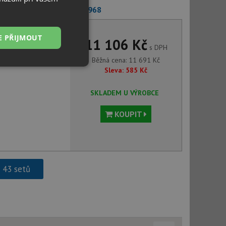
nco MIDA-S bílá soft 526968
E PŘIJMOUT
11 106 Kč
s DPH
Běžná cena:
11 691
Kč
Nezařazené
Sleva:
585
Kč
soubory
SKLADEM U VÝROBCE
KOUPIT
řazené soubory
 správa účtu. Webové
h 43 setů
ci zařízení, která
používání a zlepšila