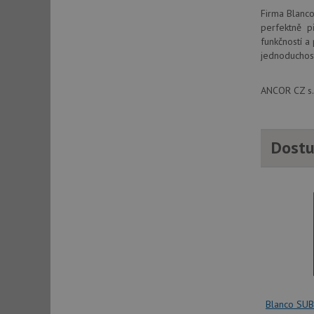
Firma Blanco
perfektně př
funkčností a
sid
jednoduchost
sid
ANCOR CZ s.r
test_cookie
Dostu
YSC
_gcl_au
__Secure-ROLLOU
VISITOR_INFO1_LIV
Blanco SUB