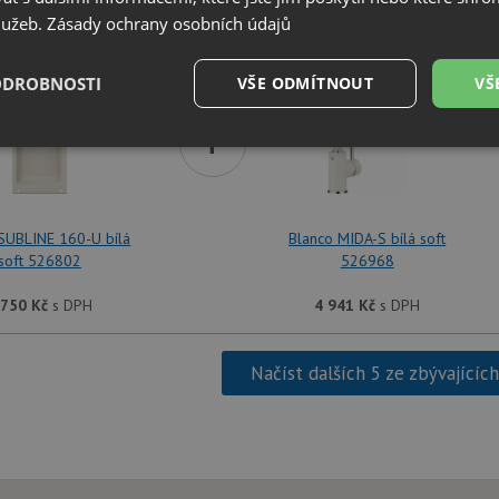
SET Blanco SUBLINE 160-U bílá soft 526802 + Bla
služeb.
Zásady ochrany osobních údajů
ODROBNOSTI
VŠE ODMÍTNOUT
VŠ
+
é
Výkonové
Soubory cílení
Funkční soubory
soubory
SUBLINE 160-U bílá
Blanco MIDA-S bílá soft
soft 526802
526968
 750
Kč
s DPH
4 941
Kč
s DPH
é soubory
Výkonové soubory
Soubory cílení
Funkční soubory
Neza
ry cookie umožňují základní funkce webových stránek, jako je přihlášení uživatele a
Načíst dalších 5 ze zbývajícíc
zbytně nutných souborů cookie správně používat.
Poskytovatel
/
Vyprší
Popis
Doména
.drezy-blanco.cz
4 týdny 2
Tento cookie se používá k jedinečné identifika
dny
mají přístup k webové stránce, aby sledovala 
uživatelskou zkušenost.