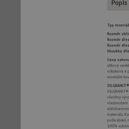
Popis
AWSALBCORS
Typ montáž
CookieScriptConse
Rozměr skří
Rozměr dřez
Rozměr dře
AUTORIZACE
Hloubka dře
Cena zahrnu
sítkový venti
odtoková a 
montážní kov
Název
Název
SILGRANIT®
_ga
SILGRANIT® P
VISITOR_PRIVACY_
všechny výro
vlastnostem
stálobarevno
materiálu K
_ga_9T91YFLEPX
__Secure-YNID
poškrábání, 
IDE
100% odolno