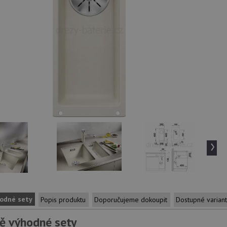
›
odné sety
Popis produktu
Doporučujeme dokoupit
Dostupné varian
ě výhodné sety