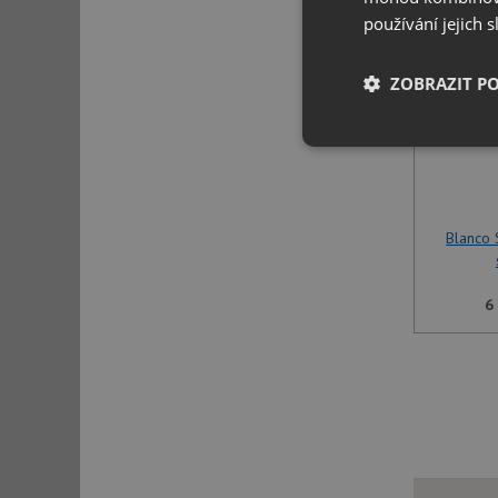
používání jejich 
ZOBRAZIT P
Nezbytně nutn
soubory
Blanco 
6
Nezbytně nutn
Nezbytně nutné soubo
stránky nelze bez ne
Název
udid