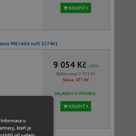
KOUPIT
anco MILI bílá soft 527461
9 054 Kč
s DPH
Běžná cena:
9 531
Kč
Sleva:
477
Kč
SKLADEM U VÝROBCE
KOUPIT
 Informace o
tnery, kteří je
máždili při vašem