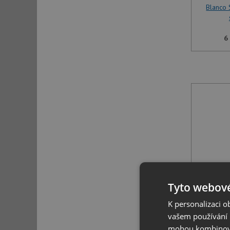
Blanco 
6
Blanco 
Tyto webové
K personalizaci 
6
vašem používání n
mohou kombinovat