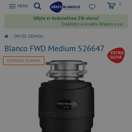
0
Zobrazit
MENU
nabidku
Užijte si dodatečnou 5% slevu!
Dopřejte si kvalitu Blanco s extra 
DRTIČE ODPADU
Blanco FWD Medium 526647
DOPRAVA ZDARMA