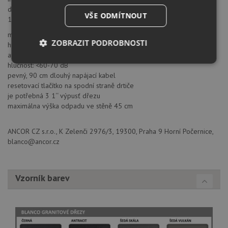
drcení pro dosažení velmi jemných výsledků • objem drticí komory
VŠE ODMÍTNOUT
1200 ml
motor: 0.75 HP/ 550W/ 230V/ 50 Hz/ 10 A
ZOBRAZIT PODROBNOSTI
hmotnost drtiče: 10,6 kg
automatické vypnutí drtiče po max. 25 minutách nečinnosti
Nezbytně
Výkonové
Soubory
hlučnost: <60-70 dB
nutné
soubory
cílení
pevný, 90 cm dlouhý napájací kabel
soubory
resetovací tlačítko na spodní straně drtiče
je potřebná 3 1‘‘ výpusť dřezu
maximálna výška odpadu ve stěně 45 cm
Funkční soubory
Nezařazené
soubory
ANCOR CZ s.r.o., K Zelenči 2976/3, 19300, Praha 9 Horní Počernice,
blanco@ancor.cz
Vzorník barev
Nezbytně nutné soubory
Výkonové soubory
Soubory cílení
Funkční soubory