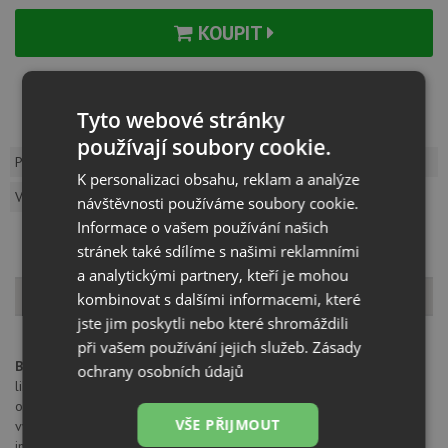
KOUPIT
Kód:
BDR02
Záruka:
24 měsíců
Výrobce:
BLANCO
Tyto webové stránky
používají soubory cookie.
Popis produktu
Dotaz k produktu
K personalizaci obsahu, reklam a analýze
Vzorník barev
návštěvnosti používáme soubory cookie.
Informace o vašem používání našich
stránek také sdílíme s našimi reklamními
a analytickými partnery, kteří je mohou
Popis produktu
kombinovat s dalšími informacemi, které
jste jim poskytli nebo které shromáždili
při vašem používání jejich služeb.
Zásady
Blanco drtič FWD Medium
• pokročilý model pro pravidelnou
ochrany osobních údajů
likvidaci běžného množství odpadu z potravin v domácnosti •
optimální příslušenství pro dřezy BLANCO • vysoce kvalitní a
VŠE PŘIJMOUT
výkonný AC indukční motor • snadná instalace díky tříšroubovému
instalačnímu systému • drticí komponenty z nerezové oceli • 3 fáze