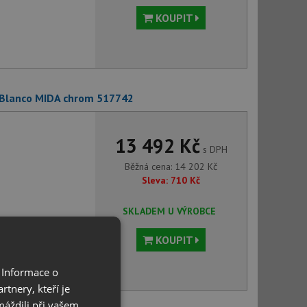
KOUPIT
 Blanco MIDA chrom 517742
13 492 Kč
s DPH
Běžná cena:
14 202
Kč
Sleva:
710
Kč
SKLADEM U VÝROBCE
KOUPIT
 Informace o
tnery, kteří je
máždili při vašem