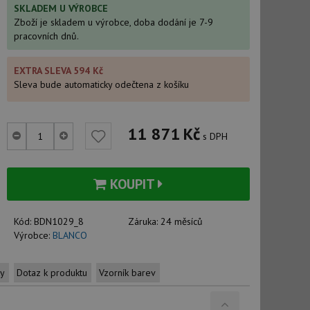
SKLADEM U VÝROBCE
Zboží je skladem u výrobce, doba dodání je 7-9
pracovních dnů.
EXTRA SLEVA 594 Kč
Sleva bude automaticky odečtena z košíku
11 871
Kč
s DPH
KOUPIT
Kód:
BDN1029_8
Záruka:
24 měsíců
Výrobce:
BLANCO
ty
Dotaz k produktu
Vzorník barev