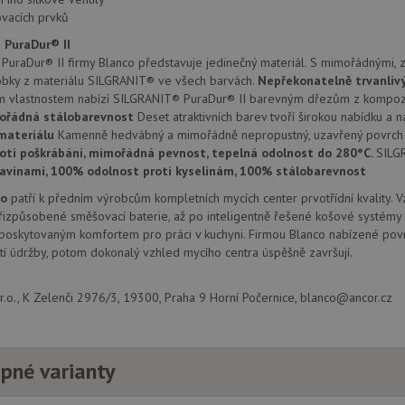
provádí informace o tom, jak koncový uži
.doubleclick.net
webové stránky a jakoukoli reklamu, kter
vacích prvků
mohl vidět před návštěvou uvedeného w
 PuraDur® II
.seznam.cz
4 týdny 2
Toto je velmi běžný název souboru cookie
uraDur® II firmy Blanco představuje jedinečný materiál. S mimořádnými, z
dny
nalezen jako soubor cookie relace, bud
použit jako pro správu stavu relace.
obky z materiálu SILGRANIT® ve všech barvách.
Nepřekonatelně trvanliv
m vlastnostem nabízí SILGRANIT® PuraDur® II barevným dřezům z kompozi
.drezy-
4 týdny 2
Toto je velmi běžný název souboru cookie
ořádná stálobarevnost
Deset atraktivních barev tvoří širokou nabídku a n
blanco.cz
dny
nalezen jako soubor cookie relace, bud
použit jako pro správu stavu relace.
materiálu
Kamenně hedvábný a mimořádně nepropustný, uzavřený povrch 
oti poškrábání, mimořádná pevnost, tepelná odolnost do 280°C.
SILG
15 minut
Tento soubor cookie nastavuje společnos
Google LLC
(kterou vlastní společnost Google), aby zji
ravinami, 100% odolnost proti kyselinám, 100% stálobarevnost
.doubleclick.net
návštěvníka webu podporuje soubory co
co
patří k předním výrobcům kompletních mycích center prvotřídní kvality. 
Zavřením
Tento soubor cookie nastavuje YouTube 
Google LLC
izpůsobené směšovací baterie, až po inteligentně řešené košové systémy 
prohlížeče
zobrazení vložených videí.
.youtube.com
 poskytovaným komfortem pro práci v kuchyni. Firmou Blanco nabízené povr
3 měsíce
Tento soubor cookie nastavuje společnos
Google LLC
í údržby, potom dokonalý vzhled mycího centra úspěšně završují.
provádí informace o tom, jak koncový uži
.drezy-
webové stránky a jakoukoli reklamu, kter
blanco.cz
mohl vidět před návštěvou uvedeného w
.o., K Zelenči 2976/3, 19300, Praha 9 Horní Počernice, blanco@ancor.cz
T_TOKEN
.youtube.com
6 měsíců
E
6 měsíců
Tento soubor cookie nastavuje Youtube k
Google LLC
uživatelských předvoleb pro videa Youtu
.youtube.com
webů; může také určit, zda návštěvník 
pné varianty
nebo starou verzi rozhraní Youtube.