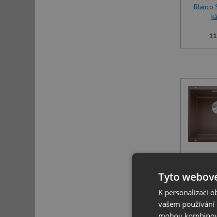
Blanco
k
11
Blanco
k
Tyto webové
K personalizaci 
11
vašem používání n
mohou kombinovat