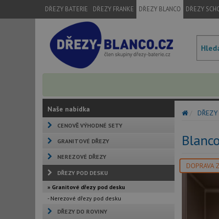
DŘEZY BATERIE
DŘEZY FRANKE
DŘEZY BLANCO
DŘEZY SCH
Naše nabídka
DŘEZY
CENOVĚ VÝHODNÉ SETY
Blanc
GRANITOVÉ DŘEZY
NEREZOVÉ DŘEZY
DOPRAVA 
DŘEZY POD DESKU
» Granitové dřezy pod desku
- Nerezové dřezy pod desku
DŘEZY DO ROVINY