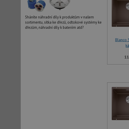
Sháníte náhradní díly k produktům v našem
sortimentu, sítka ke dřezů, odtokové systémy ke
dřezům, náhradní díly k bateriím atd?
Blanco
k
11