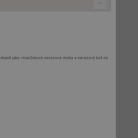
použití CORS po
 cookie lepivosti
ch na trvání s
cript.com k
y cookie
okie-Script.com
a stejně jako víceúčelová nerezová miska a nerezový koš na
tics - což je
oogle. Tento soubor
uhlasu uživatele a
ím náhodně
ebem. Zaznamenává
í každého požadavku
zásadami ochrany
relacích a
 že jejich
respektovány.
vu relace.
t Doubleclick a