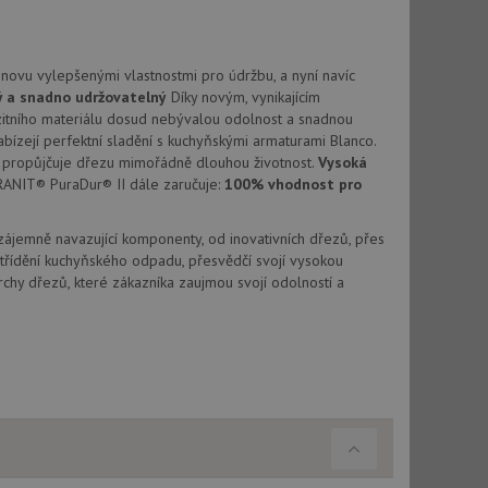
vatel používá
ou koncový uživatel
ebu.
, ale pokud je
novu vylepšenými vlastnostmi pro údržbu, a nyní navíc
e pravděpodobně
ý a snadno udržovatelný
Díky novým, vynikajícím
tního materiálu dosud nebývalou odolnost a snadnou
, ale pokud je
abízejí perfektní sladění s kuchyňskými armaturami Blanco.
e pravděpodobně
propůjčuje dřezu mimořádně dlouhou životnost.
Vysoká
RANIT® PuraDur® II dále zaručuje:
100% vhodnost pro
t DoubleClick
stila, zda prohlížeč
okie.
Vzájemně navazující komponenty, od inovativních dřezů, přes
ke sledování
třídění kuchyňského odpadu, přesvědčí svojí vysokou
chy dřezů, které zákazníka zaujmou svojí odolností a
t Doubleclick a
vatel používá
ou koncový uživatel
ebu.
e sledování
be vložená do
webu používá novou