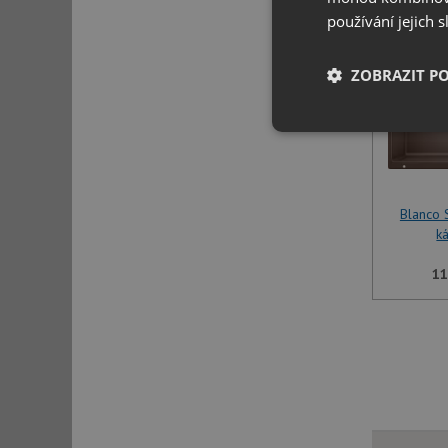
používání jejich 
ZOBRAZIT P
Nezbytně nutn
soubory
Blanco
k
11
Nezbytně nutn
Nezbytně nutné soubo
stránky nelze bez ne
Název
udid