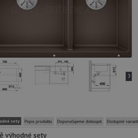
›
odné sety
Popis produktu
Doporučujeme dokoupit
Dostupné varian
ě výhodné sety