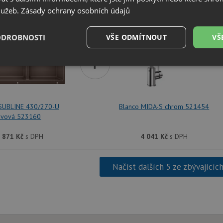
SET Blanco SUBLINE 430/270-U kávová 523160 + 
služeb.
Zásady ochrany osobních údajů
ODROBNOSTI
VŠE ODMÍTNOUT
VŠ
+
é
Výkonové
Soubory cílení
Funkční soubory
soubory
 SUBLINE 430/270-U
Blanco MIDA-S chrom 521454
ávová 523160
 871
Kč
s DPH
4 041
Kč
s DPH
é soubory
Výkonové soubory
Soubory cílení
Funkční soubory
Neza
ry cookie umožňují základní funkce webových stránek, jako je přihlášení uživatele a
Načíst dalších 5 ze zbývajícíc
zbytně nutných souborů cookie správně používat.
Poskytovatel
/
Vyprší
Popis
Doména
.drezy-blanco.cz
4 týdny 2
Tento cookie se používá k jedinečné identifika
dny
mají přístup k webové stránce, aby sledovala 
uživatelskou zkušenost.