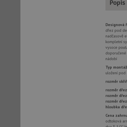
Popis
AWSALBCORS
Designová ř
CookieScriptConse
dřez pod des
nadčasově el
kompletní sy
vysoce pouta
AUTORIZACE
doporučené p
nádobí
Typ montáž
uložení pod
Název
Název
rozměr skří
_ga
rozměr dřez
VISITOR_PRIVACY_
rozměr dře
rozměr dře
hloubka dře
_ga_9T91YFLEPX
Cena zahrnu
__Secure-YNID
odtoková ar
IDE
dva 3 1/2" In