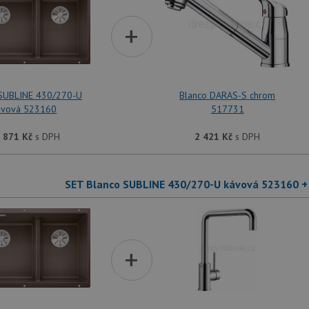
+
 SUBLINE 430/270-U
Blanco DARAS-S chrom
ávová 523160
517731
 871
Kč
s DPH
2 421
Kč
s DPH
SET Blanco SUBLINE 430/270-U kávová 523160 +
+