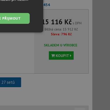
Blanco MIDA-S chrom 521454
E PŘIJMOUT
15 116 Kč
s DPH
Běžná cena:
15 912
Kč
Nezařazené
Sleva:
796
Kč
soubory
SKLADEM U VÝROBCE
KOUPIT
řazené soubory
 správa účtu. Webové
h 27 setů
ci zařízení, která
používání a zlepšila