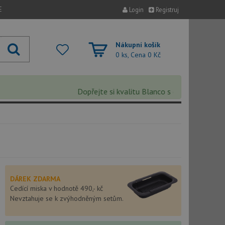
E
Login
Registruj
Nákupní košík
0 ks, Cena
0 Kč
Dopřejte si kvalitu Blanco s extra 5% slevou – s
DÁREK ZDARMA
Cedící miska v hodnotě 490,- kč
Nevztahuje se k zvýhodněným setům.