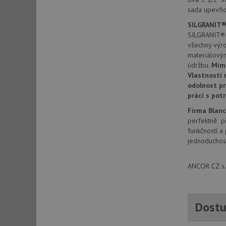
sada upevňo
SILGRANIT®
sid
SILGRANIT® P
všechny výr
materiálový
sid
údržbu.
Mim
Vlastnosti 
odolnost pr
test_cookie
práci s pot
Firma Blan
YSC
perfektně př
funkčností a
_gcl_au
jednoduchost
ANCOR CZ s.r
__Secure-ROLLOU
VISITOR_INFO1_LIV
Dostu