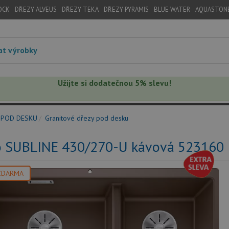
OCK
DŘEZY ALVEUS
DŘEZY TEKA
DŘEZY PYRAMIS
BLUE WATER
AQUASTON
Užijte si dodatečnou 5% slevu!
 POD DESKU
Granitové dřezy pod desku
o SUBLINE 430/270-U kávová 523160
ZDARMA