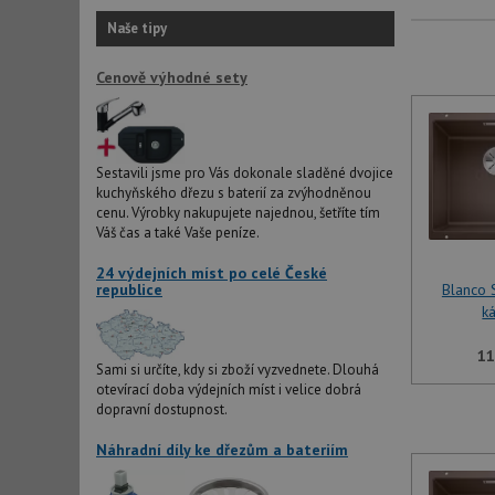
Naše tipy
Cenově výhodné sety
Sestavili jsme pro Vás dokonale sladěné dvojice
kuchyňského dřezu s baterií za zvýhodněnou
cenu. Výrobky nakupujete najednou, šetříte tím
Váš čas a také Vaše peníze.
24 výdejních míst po celé České
republice
Blanco
k
11
Sami si určíte, kdy si zboží vyzvednete. Dlouhá
otevírací doba výdejních míst i velice dobrá
dopravní dostupnost.
Náhradní díly ke dřezům a bateriím