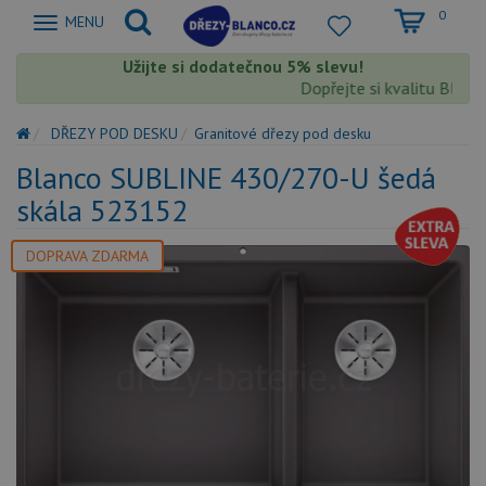
0
Zobrazit
MENU
nabidku
Užijte si dodatečnou 5% slevu!
Dopřejte si kvalitu Blanco 
DŘEZY POD DESKU
Granitové dřezy pod desku
Blanco SUBLINE 430/270-U šedá
skála 523152
DOPRAVA ZDARMA