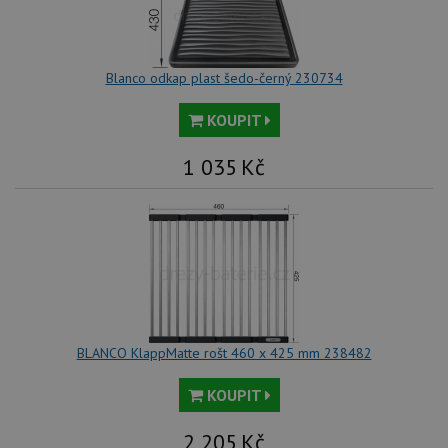
Blanco odkap plast šedo-černý 230734
KOUPIT
1 035
Kč
BLANCO KlappMatte rošt 460 x 425 mm 238482
KOUPIT
2 205
Kč