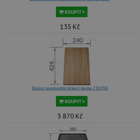
KOUPIT
135
Kč
Blanco kompozitní krájecí deska 230700
KOUPIT
3 870
Kč