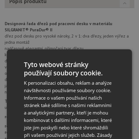
Popis produktu
Designová řada dřezů pod pracovní desku v materiálu
SILGRANIT® PuraDur® II
dřez pod desku pro vysoké nároky, 2 v 1: dva dřezy, jeden výřez a
jedna montáž
nadčasově elegantní, přímočarý tvar dřezu
kompletní systém pro všestranné plánování s velkými a malými
dřezy
Tyto webové stránky
vysoce poutavý a hygienický vzhled: zakrytí přepadového otvoru C-
používají soubory cookie.
overflow
doporučené příslušenství: dvě skleněné krájecí desky, krájecí deska z
K personalizaci obsahu, reklam a analýze
javorového dřeva stejně jako víceúčelová nerezová miska a
návštěvnosti používáme soubory cookie.
nerezový koš na nádobí
Informace o vašem používání našich
Typ montáže dřezu:
stránek také sdílíme s našimi reklamními
uložení pod desku
a analytickými partnery, kteří je mohou
rozměr skříňky:
80 cm
kombinovat s dalšími informacemi, které
rozměr dřezu:
755 x 460 mm
jste jim poskytli nebo které shromáždili
rozměr dřezové nádoby:
430 x 400 mm
při vašem používání jejich služeb.
Zásady
rozměr dřezové nádoby malé:
270 x 400 mm