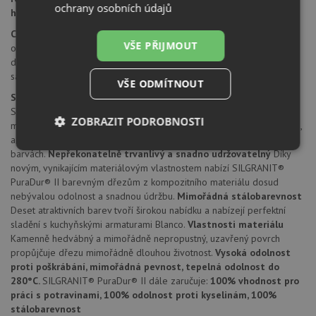
ochrany osobních údajů
hloubka dřezu:
200 mm
Cena zahrnuje:
VŠE PŘIJMOUT
odtoková armatura s prostorově úspornou trubkou
dva 3 1/2" InFino sítkové ventily
sada upevňovacích prvků
VŠE ODMÍTNOUT
SILGRANIT® PuraDur® II
SILGRANIT® PuraDur® II firmy Blanco představuje jedinečný
ZOBRAZIT PODROBNOSTI
materiál. S mimořádnými, znovu vylepšenými vlastnostmi pro údržbu,
a nyní navíc všechny výrobky z materiálu SILGRANIT® ve všech
Nezbytně
Výkonové
Soubory
barvách.
Nepřekonatelně trvanlivý a snadno udržovatelný
Díky
nutné
soubory
cílení
novým, vynikajícím materiálovým vlastnostem nabízí SILGRANIT®
soubory
PuraDur® II barevným dřezům z kompozitního materiálu dosud
nebývalou odolnost a snadnou údržbu.
Mimořádná stálobarevnost
Deset atraktivních barev tvoří širokou nabídku a nabízejí perfektní
sladění s kuchyňskými armaturami Blanco.
Vlastnosti materiálu
Funkční soubory
Nezařazené
Kamenně hedvábný a mimořádně nepropustný, uzavřený povrch
soubory
propůjčuje dřezu mimořádně dlouhou životnost.
Vysoká odolnost
proti poškrábání, mimořádná pevnost, tepelná odolnost do
280°C.
SILGRANIT® PuraDur® II dále zaručuje:
100% vhodnost pro
práci s potravinami, 100% odolnost proti kyselinám, 100%
stálobarevnost