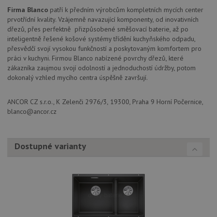
Firma Blanco
patří k předním výrobcům kompletních mycích center
Nezbytně nutné soubory
Výkonové soubory
prvotřídní kvality. Vzájemně navazující komponenty, od inovativních
dřezů, přes perfektně přizpůsobené směšovací baterie, až po
Soubory cílení
Funkční soubory
inteligentně řešené košové systémy třídění kuchyňského odpadu,
Nezařazené soubory
přesvědčí svojí vysokou funkčností a poskytovaným komfortem pro
práci v kuchyni. Firmou Blanco nabízené povrchy dřezů, které
Nezbytně nutné soubory cookie umožňují základní
zákazníka zaujmou svojí odolností a jednoduchostí údržby, potom
funkce webových stránek, jako je přihlášení
uživatele a správa účtu. Webové stránky nelze bez
dokonalý vzhled mycího centra úspěšně završují.
nezbytně nutných souborů cookie správně používat.
Poskytovatel
/
ANCOR CZ s.r.o., K Zelenči 2976/3, 19300, Praha 9 Horní Počernice,
Název
Vyprší
Popis
Doména
blanco@ancor.cz
udid
.drezy-blanco.cz
4 týdny 2
Tento 
dny
se pou
jedine
identif
Dostupné varianty
zařízen
mají př
webov
stránc
sledov
použív
zlepšil
uživat
zkušen
AWSALBCORS
1 týden
Pro
Amazon.com Inc.