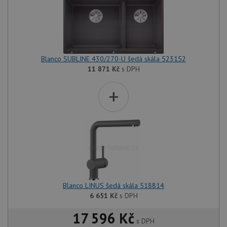
Blanco SUBLINE 430/270-U šedá skála 523152
11 871
Kč
s DPH
+
Blanco LINUS šedá skála 518814
6 651
Kč
s DPH
17 596 Kč
s DPH