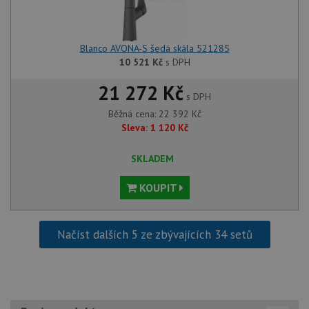
Blanco AVONA-S šedá skála 521285
10 521
Kč
s DPH
21 272 Kč
s DPH
Běžná cena:
22 392
Kč
Sleva:
1 120
Kč
SKLADEM
KOUPIT
Načíst dalších 5 ze zbývajících 34 setů