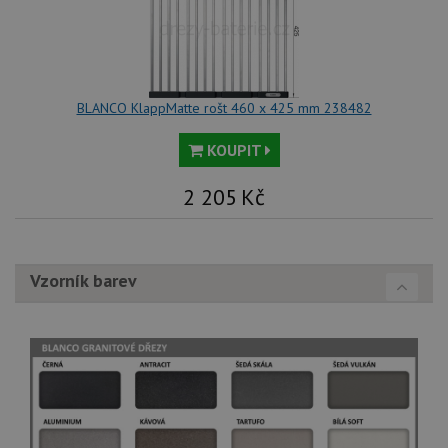
BLANCO KlappMatte rošt 460 x 425 mm 238482
KOUPIT
2 205
Kč
Vzorník barev