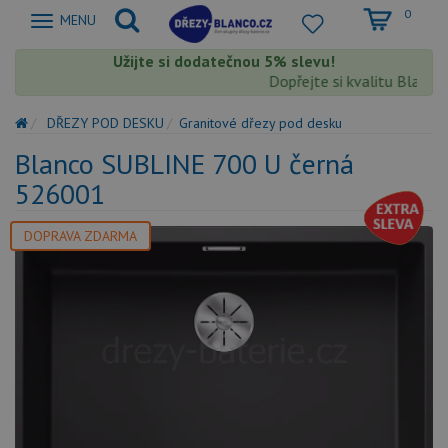
0
Zobrazit
MENU
nabidku
Užijte si dodatečnou 5% slevu!
Dopřejte si kvalitu Blanco s
DŘEZY POD DESKU
Granitové dřezy pod desku
Blanco SUBLINE 700 U černá
526001
DOPRAVA ZDARMA