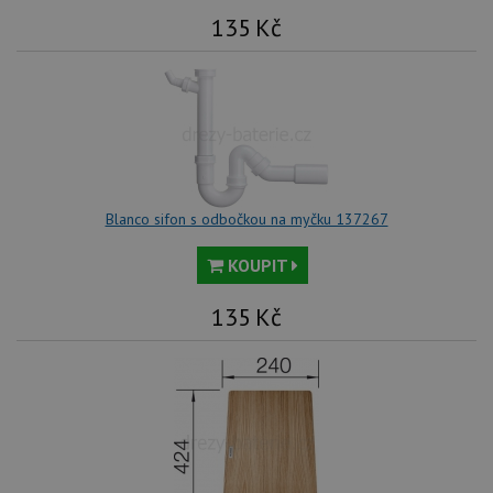
ná
we
135
Kč
no
sta
roz
Yo
Blanco sifon s odbočkou na myčku 137267
KOUPIT
135
Kč