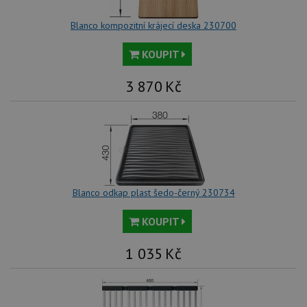
Blanco kompozitní krájecí deska 230700
KOUPIT
3 870
Kč
Blanco odkap plast šedo-černý 230734
KOUPIT
1 035
Kč