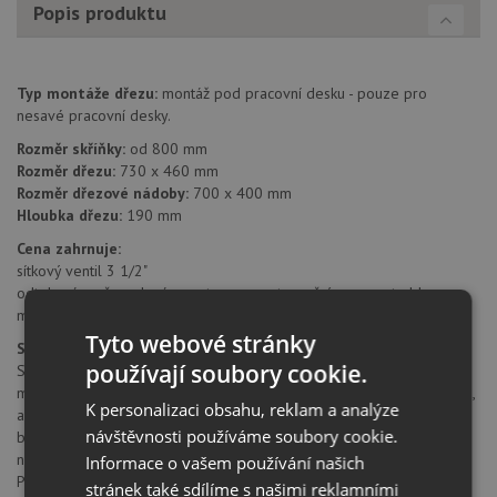
Popis produktu
Typ montáže dřezu:
montáž pod pracovní desku - pouze pro
nesavé pracovní desky.
Rozměr skříňky:
od 800 mm
Rozměr dřezu:
730 x 460 mm
Rozměr dřezové nádoby:
700 x 400 mm
Hloubka dřezu:
190 mm
Cena zahrnuje:
sítkový ventil 3 1/2"
odtoková a přepadová armatura s prostorově úspornou trubkou
montážní kování
Tyto webové stránky
SILGRANIT® PuraDur® II
používají soubory cookie.
SILGRANIT® PuraDur® II firmy Blanco představuje jedinečný
materiál. S mimořádnými, znovu vylepšenými vlastnostmi pro údržbu,
K personalizaci obsahu, reklam a analýze
a nyní navíc všechny výrobky z materiálu SILGRANIT® ve všech
návštěvnosti používáme soubory cookie.
barvách. Nepřekonatelně trvanlivý a snadno udržovatelný Díky
novým, vynikajícím materiálovým vlastnostem nabízí SILGRANIT®
Informace o vašem používání našich
PuraDur® II barevným dřezům z kompozitního materiálu dosud
stránek také sdílíme s našimi reklamními