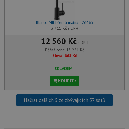
Blanco MILI černá matná 526665
3 411
Kč
s DPH
12 560 Kč
s DPH
Běžná cena:
13 221
Kč
Sleva:
661
Kč
SKLADEM
KOUPIT
Načíst dalších 5 ze zbývajících 57 setů