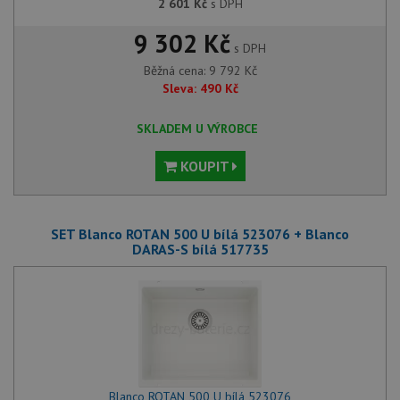
2 601
Kč
s DPH
9 302 Kč
s DPH
Běžná cena:
9 792
Kč
Sleva:
490
Kč
SKLADEM U VÝROBCE
KOUPIT
SET Blanco ROTAN 500 U bílá 523076 + Blanco
DARAS-S bílá 517735
Blanco ROTAN 500 U bílá 523076