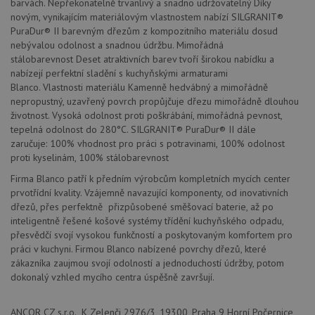
barvách. Nepřekonatelně trvanlivý a snadno udržovatelný Díky
souhla
soubo
novým, vynikajícím materiálovým vlastnostem nabízí SILGRANIT®
cookie
PuraDur® II barevným dřezům z kompozitního materiálu dosud
návště
Je nut
nebývalou odolnost a snadnou údržbu. Mimořádná
banne
stálobarevnost Deset atraktivních barev tvoří širokou nabídku a
cookie
nabízejí perfektní sladění s kuchyňskými armaturami
Cookie
Script
Blanco. Vlastnosti materiálu Kamenně hedvábný a mimořádně
fungov
nepropustný, uzavřený povrch propůjčuje dřezu mimořádně dlouhou
správn
životnost. Vysoká odolnost proti poškrábání, mimořádná pevnost,
AUTORIZACE
www.drezy-
Zavřením
tepelná odolnost do 280°C. SILGRANIT® PuraDur® II dále
blanco.cz
prohlížeče
zaručuje: 100% vhodnost pro práci s potravinami, 100% odolnost
proti kyselinám, 100% stálobarevnost
Firma Blanco patří k předním výrobcům kompletních mycích center
prvotřídní kvality. Vzájemně navazující komponenty, od inovativních
dřezů, přes perfektně přizpůsobené směšovací baterie, až po
Poskytovatel
inteligentně řešené košové systémy třídění kuchyňského odpadu,
Název
Vyprší
Popis
/
Doména
přesvědčí svojí vysokou funkčností a poskytovaným komfortem pro
Poskytovatel
/
Název
Vyprší
Po
práci v kuchyni. Firmou Blanco nabízené povrchy dřezů, které
_ga
1 rok
Tento název
Google LLC
Doména
1
souboru cookie
.drezy-
zákazníka zaujmou svojí odolností a jednoduchostí údržby, potom
měsíc
je spojen s
blanco.cz
VISITOR_PRIVACY_METADATA
6 měsíců
Te
YouTube
dokonalý vzhled mycího centra úspěšně završují.
Google
coo
.youtube.com
Universal
uk
Analytics - což je
so
významná
ANCOR CZ s.r.o., K Zelenči 2976/3, 19300, Praha 9 Horní Počernice,
uži