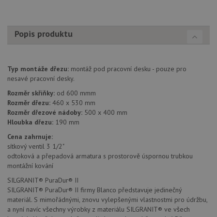
uživat
zkušen
AWSALBCORS
1 týden
Pro
Amazon.com Inc.
pokrač
widget-
Popis produktu
podpo
mediator.zopim.com
lepivos
případ
použit
po aktu
Typ montáže dřezu:
montáž pod pracovní desku - pouze pro
zásadách ochrany soukromí společnosti Google
Chrom
vytvář
nesavé pracovní desky.
další 
cookie
Rozměr skříňky:
od 600 mmm
lepivos
Rozměr dřezu:
460 x 530 mm
každou
těchto
Rozměr dřezové nádoby:
500 x 400 mm
lepivos
Hloubka dřezu:
190 mm
založe
trvání 
Cena zahrnuje:
názve
AWSA
sítkový ventil 3 1/2"
(ALB).
odtoková a přepadová armatura s prostorově úspornou trubkou
montážní kování
CookieScriptConsent
5 měsíců
Tento 
CookieScript
4 týdny
cookie
www.drezy-
použív
blanco.cz
SILGRANIT® PuraDur® II
služba
SILGRANIT® PuraDur® II firmy Blanco představuje jedinečný
Cookie
materiál. S mimořádnými, znovu vylepšenými vlastnostmi pro údržbu,
Script
zapam
a nyní navíc všechny výrobky z materiálu SILGRANIT® ve všech
předvo