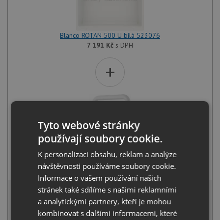
Blanco ROTAN 500 U bílá 523076
7 191
Kč
s DPH
+
Tyto webové stránky
používají soubory cookie.
K personalizaci obsahu, reklam a analýze
Blanco MILI bílá 523107
návštěvnosti používáme soubory cookie.
2 781
Kč
s DPH
Informace o vašem používání našich
9 473 Kč
stránek také sdílíme s našimi reklamními
s DPH
a analytickými partnery, kteří je mohou
Běžná cena:
9 972
Kč
kombinovat s dalšími informacemi, které
Sleva:
499
Kč