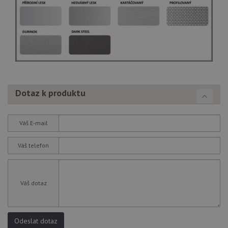
roz
Yo
Dotaz k produktu
Váš E-mail
Váš telefon
Váš dotaz
Odeslat dotaz