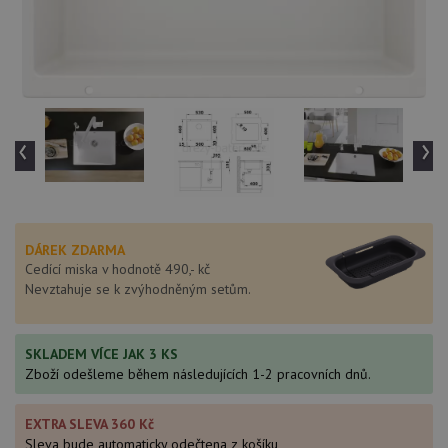
‹
›
DÁREK ZDARMA
Cedící miska v hodnotě 490,- kč
Nevztahuje se k zvýhodněným setům.
SKLADEM VÍCE JAK 3 KS
Zboží odešleme během následujících 1-2 pracovních dnů.
EXTRA SLEVA 360 Kč
Sleva bude automaticky odečtena z košíku