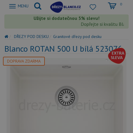
0
Zobrazit
MENU
nabidku
Užijte si dodatečnou 5% slevu!
Dopřejte si kvalitu Blanco 
DŘEZY POD DESKU
Granitové dřezy pod desku
Blanco ROTAN 500 U bílá 523076
DOPRAVA ZDARMA