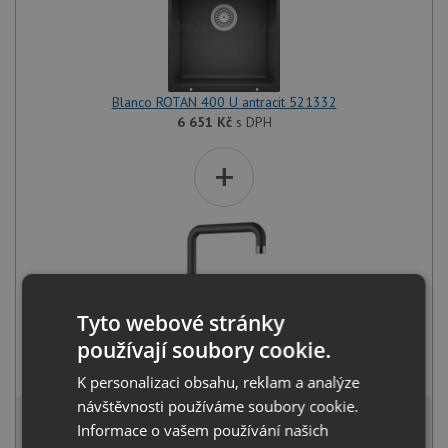
Blanco ROTAN 400 U antracit 521332
6 651
Kč
s DPH
+
Tyto webové stránky
používají soubory cookie.
Blanco MILI antracit 523103
2 781
Kč
s DPH
K personalizaci obsahu, reklam a analýze
návštěvnosti používáme soubory cookie.
8 960 Kč
s DPH
Informace o vašem používání našich
Běžná cena:
9 432
Kč