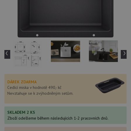
‹
›
DÁREK ZDARMA
Cedící miska v hodnotě 490,- kč
Nevztahuje se k zvýhodněným setům.
SKLADEM 2 KS
Zboží odešleme během následujících 1-2 pracovních dnů.