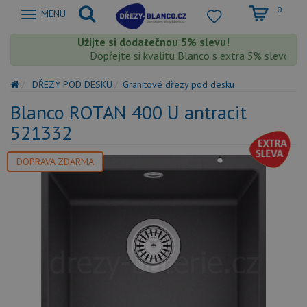
0
Zobrazit
MENU
nabidku
Užijte si dodatečnou 5% slevu!
Dopřejte si kvalitu Blanco s extra 5% slevou – s
DŘEZY POD DESKU
Granitové dřezy pod desku
Blanco ROTAN 400 U antracit
521332
DOPRAVA ZDARMA