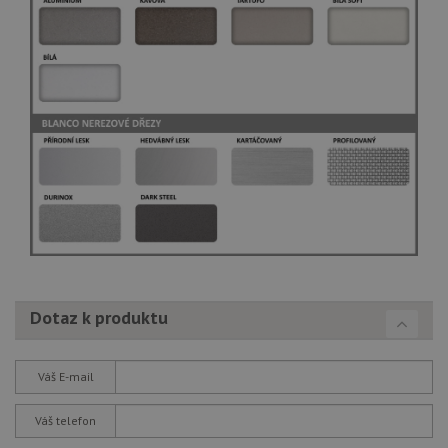
tak
ná
we
no
sta
roz
Yo
Dotaz k produktu
Váš E-mail
Váš telefon