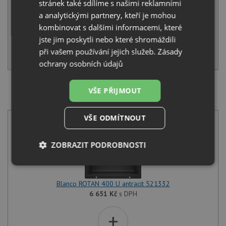
stránek také sdílíme s našimi reklamními
Sleva:
472
Kč
a analytickými partnery, kteří je mohou
kombinovat s dalšími informacemi, které
SKLADEM
jste jim poskytli nebo které shromáždili
při vašem používání jejich služeb.
Zásady
KOUPIT
ochrany osobních údajů
VŠE PŘIJMOUT
SET Blanco ROTAN 400 U antracit 521332 + Blanco
MIDA-S antracit 521455
VŠE ODMÍTNOUT
ZOBRAZIT PODROBNOSTI
Nezbytně
Výkonové
Soubory
nutné
soubory
cílení
soubory
Blanco ROTAN 400 U antracit 521332
6 651
Kč
s DPH
+
Funkční soubory
Nezařazené