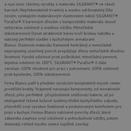
služba
a nyní navíc všechny výrobky z materiálu SILGRANIT® ve všech
Cookie
Script
barvách. Nepřekonatelně trvanlivý a snadno udržovatelný Díky
zapam
novým, vynikajícím materiálovým vlastnostem nabízí SILGRANIT®
předvo
souhla
PuraDur® II barevným dřezům z kompozitního materiálu dosud
soubo
nebývalou odolnost a snadnou údržbu. Mimořádná
cookie
stálobarevnost Deset atraktivních barev tvoří širokou nabídku a
návště
Je nut
nabízejí perfektní sladění s kuchyňskými armaturami
banne
Blanco. Vlastnosti materiálu Kamenně hedvábný a mimořádně
cookie
Cookie
nepropustný, uzavřený povrch propůjčuje dřezu mimořádně dlouhou
Script
životnost. Vysoká odolnost proti poškrábání, mimořádná pevnost,
fungov
správn
tepelná odolnost do 280°C. SILGRANIT® PuraDur® II dále
zaručuje: 100% vhodnost pro práci s potravinami, 100% odolnost
AUTORIZACE
www.drezy-
Zavřením
proti kyselinám, 100% stálobarevnost
blanco.cz
prohlížeče
Firma Blanco patří k předním výrobcům kompletních mycích center
prvotřídní kvality. Vzájemně navazující komponenty, od inovativních
dřezů, přes perfektně přizpůsobené směšovací baterie, až po
inteligentně řešené košové systémy třídění kuchyňského odpadu,
přesvědčí svojí vysokou funkčností a poskytovaným komfortem pro
Poskytovatel
práci v kuchyni. Firmou Blanco nabízené povrchy dřezů, které
Název
Vyprší
Popis
/
Doména
zákazníka zaujmou svojí odolností a jednoduchostí údržby, potom
Poskytovatel
/
Název
Vyprší
Po
dokonalý vzhled mycího centra úspěšně završují.
_ga
1 rok
Tento název
Google LLC
Doména
1
souboru cookie
.drezy-