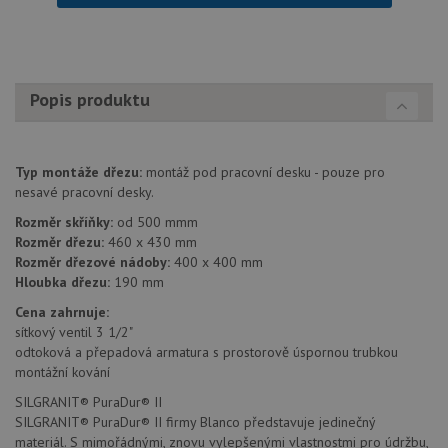
webov
stránc
sledov
použív
zlepšil
uživat
zkušen
Popis produktu
AWSALBCORS
1 týden
Pro
Amazon.com Inc.
pokrač
widget-
podpo
mediator.zopim.com
lepivos
případ
Typ montáže dřezu:
montáž pod pracovní desku - pouze pro
použit
nesavé pracovní desky.
po aktu
zásadách ochrany soukromí společnosti Google
Chrom
Rozměr skříňky:
od 500 mmm
vytvář
další 
Rozměr dřezu:
460 x 430 mm
cookie
Rozměr dřezové nádoby:
400 x 400 mm
lepivos
Hloubka dřezu:
190 mm
každou
těchto
lepivos
Cena zahrnuje:
založe
sítkový ventil 3 1/2"
trvání 
odtoková a přepadová armatura s prostorově úspornou trubkou
názve
AWSA
montážní kování
(ALB).
SILGRANIT® PuraDur® II
CookieScriptConsent
5 měsíců
Tento 
CookieScript
SILGRANIT® PuraDur® II firmy Blanco představuje jedinečný
4 týdny
cookie
www.drezy-
použív
blanco.cz
materiál. S mimořádnými, znovu vylepšenými vlastnostmi pro údržbu,