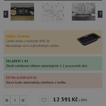
‹
›
DÁREK ZDARMA
Cedící miska v hodnotě 490,- kč
Nevztahuje se k zvýhodněným setům.
SKLADEM 1 KS
Zboží odešleme během následujících 1-2 pracovních dnů.
EXTRA SLEVA 630 Kč
Sleva bude automaticky odečtena z košíku
12 591
Kč
s DPH