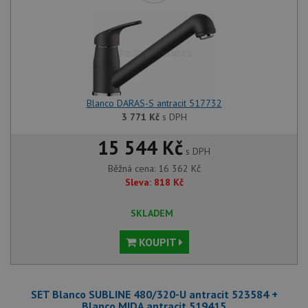
Blanco DARAS-S antracit 517732
3 771
Kč
s DPH
15 544 Kč
s DPH
Běžná cena:
16 362
Kč
Sleva:
818
Kč
SKLADEM
KOUPIT
SET Blanco SUBLINE 480/320-U antracit 523584 +
Blanco MIDA antracit 519415