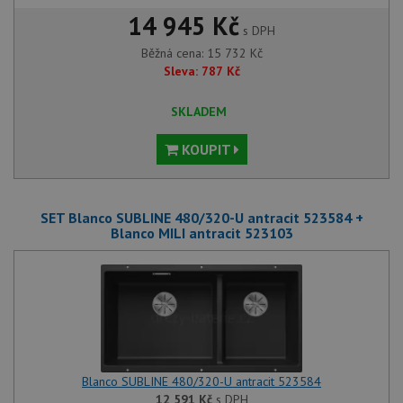
14 945 Kč
s DPH
Běžná cena:
15 732
Kč
Sleva:
787
Kč
SKLADEM
KOUPIT
SET Blanco SUBLINE 480/320-U antracit 523584 +
Blanco MILI antracit 523103
Blanco SUBLINE 480/320-U antracit 523584
12 591
Kč
s DPH