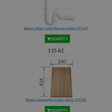
sta
roz
Yo
Blanco sifon s odbočkou na myčku 137267
KOUPIT
135
Kč
Blanco kompozitní krájecí deska 230700
KOUPIT