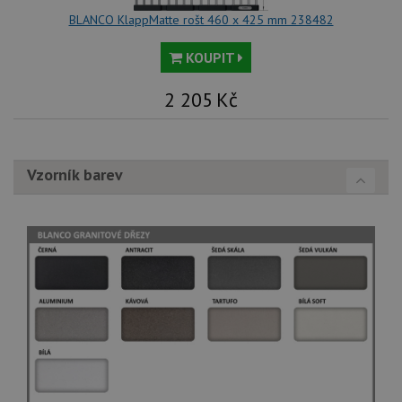
BLANCO KlappMatte rošt 460 x 425 mm 238482
KOUPIT
2 205
Kč
Vzorník barev