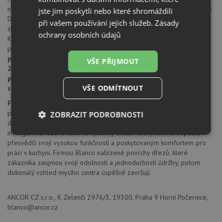
nebývalou odolnost a snadnou údržbu.
Mimořádná stálobarevnost
jste jim poskytli nebo které shromáždili
Deset atraktivních barev tvoří širokou nabídku a nabízejí perfektní
při vašem používání jejich služeb.
Zásady
sladění s kuchyňskými armaturami Blanco.
Vlastnosti materiálu
ochrany osobních údajů
Kamenně hedvábný a mimořádně nepropustný, uzavřený povrch
propůjčuje dřezu mimořádně dlouhou životnost.
Vysoká odolnost
proti poškrábání, mimořádná pevnost, tepelná odolnost do
VŠE PŘIJMOUT
280°C.
SILGRANIT® PuraDur® II dále zaručuje:
100% vhodnost pro
práci s potravinami, 100% odolnost proti kyselinám, 100%
VŠE ODMÍTNOUT
stálobarevnost
Firma Blanco
patří k předním výrobcům kompletních mycích center
prvotřídní kvality. Vzájemně navazující komponenty, od inovativních
ZOBRAZIT PODROBNOSTI
dřezů, přes perfektně přizpůsobené směšovací baterie, až po
inteligentně řešené košové systémy třídění kuchyňského odpadu,
Nezbytně
Výkonové
Soubory
přesvědčí svojí vysokou funkčností a poskytovaným komfortem pro
nutné
soubory
cílení
soubory
práci v kuchyni. Firmou Blanco nabízené povrchy dřezů, které
zákazníka zaujmou svojí odolností a jednoduchostí údržby, potom
dokonalý vzhled mycího centra úspěšně završují.
Funkční soubory
Nezařazené
ANCOR CZ s.r.o., K Zelenči 2976/3, 19300, Praha 9 Horní Počernice,
soubory
blanco@ancor.cz