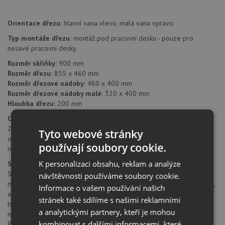
Orientace dřezu:
hlavní vana vlevo, malá vana vpravo.
Typ montáže dřezu:
montáž pod pracovní desku - pouze pro
nesavé pracovní desky.
Rozměr skříňky:
900 mm
Rozměr dřezu:
855 x 460 mm
Rozměr dřezové nádoby:
480 x 400 mm
Rozměr dřezové nádoby malé:
320 x 400 mm
Hloubka dřezu:
200 mm
Cena zahrnuje:
2x sítkový ventil 3 1/2"
Tyto webové stránky
odtoková armatura s prostorově úspornou trubkou
používají soubory cookie.
montážní kování
K personalizaci obsahu, reklam a analýze
SILGRANIT® PuraDur® II
SILGRANIT® PuraDur® II firmy Blanco představuje jedinečný
návštěvnosti používáme soubory cookie.
materiál. S mimořádnými, znovu vylepšenými vlastnostmi pro údržbu,
Informace o vašem používání našich
a nyní navíc všechny výrobky z materiálu SILGRANIT® ve všech
stránek také sdílíme s našimi reklamními
barvách.
Nepřekonatelně trvanlivý a snadno udržovatelný
Díky
a analytickými partnery, kteří je mohou
novým, vynikajícím materiálovým vlastnostem nabízí SILGRANIT®
kombinovat s dalšími informacemi, které
PuraDur® II barevným dřezům z kompozitního materiálu dosud