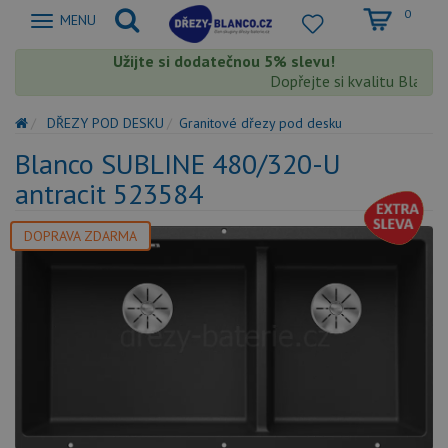
0
Zobrazit
MENU
nabidku
Užijte si dodatečnou 5% slevu!
Dopřejte si kvalitu Blanco s
DŘEZY POD DESKU
Granitové dřezy pod desku
Blanco SUBLINE 480/320-U
antracit 523584
DOPRAVA ZDARMA