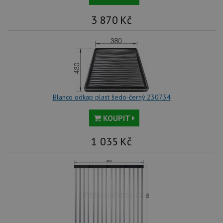
3 870
Kč
Blanco odkap plast šedo-černý 230734
KOUPIT
1 035
Kč