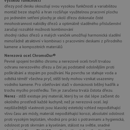
vysokou funkčností
AWSALBCORS
1 týden
Pro
Amazon.com Inc.
dřezy pod desku okouzlují svou vysokou funkčností a variabilitou
pokrač
widget-
podpo
mediator.zopim.com
montáž beze stupňů a hran rozšiřuje využitelnou pracovní plochu
lepivos
po jedniném setření plochy je okolí dřezu dokonale čisté
případ
mnohostrannost nabídky dřezů a optimálně sladěného příslušenství
použit
po aktu
zaručují rozsáhlé možnosti kombinování
zásadách ochrany soukromí společnosti Google
Chrom
shodný rádius dřezů a malých vaniček umožňují harmonická sladění
vytvář
další 
mimořádně atraktivní v kombinaci s pracovními deskami z přírodního
cookie
kamene a kompozitních materiálů
lepivos
každou
Nerezová ocel ChromoDur®
těchto
lepivos
Pevné spojení tvrdého chromu a nerezové oceli tvoří trvalou
založe
ochranu nerezového dřezu a činí jej podstatně odolnějším proti
trvání 
názve
poškrábání a stopám po používání. Na povrchu se stahuje voda a
AWSA
odtéká téměř všechna pryč, stěží tedy mohou vznikat usazeniny
(ALB).
vodního kamene. Pro ošetřování stačí v domácnosti běžný hadřík a
CookieScriptConsent
5 měsíců
Tento 
CookieScript
trochu mycího prostředku. Tím je zaručena trvalá čistota dřezu.
4 týdny
cookie
www.drezy-
Nerez
- stěží existuje jiný materiál, který by se dal lépe začlenit do
použív
blanco.cz
služba
okolního prostředí každé kuchyně, než je nerezová ocel. Její
Cookie
nejdůležitější vlastnosti jsou: klasický estetický vzhled nepodléhající
Script
zapam
vlivu času ani módy, materiál nepodléhající korozi, absolutní odolnost
předvo
proti vysokým teplotám, vhodná pro práci s potravinami a hygienická,
souhla
odolnost proti skvrnám a kyselinám, stálost na světle, snadné
soubo
cookie