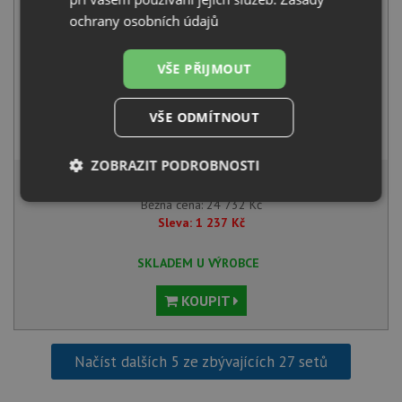
ochrany osobních údajů
VŠE PŘIJMOUT
VŠE ODMÍTNOUT
Blanco MIDA-S chrom 521454
4 041
Kč
s DPH
ZOBRAZIT PODROBNOSTI
23 495 Kč
s DPH
Nezbytně
Výkonové
Soubory
Běžná cena:
24 732
Kč
nutné
soubory
cílení
Sleva:
1 237
Kč
soubory
SKLADEM U VÝROBCE
KOUPIT
Funkční soubory
Nezařazené
soubory
Načíst dalších 5 ze zbývajících 27 setů