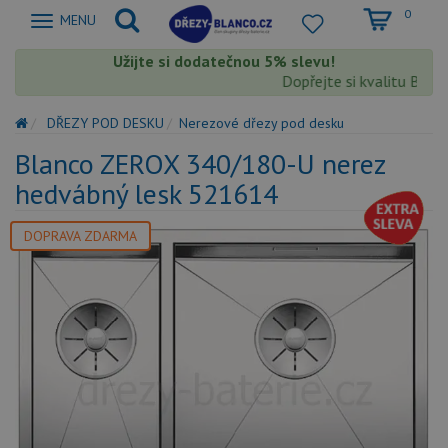
0
Zobrazit
MENU
nabidku
Užijte si dodatečnou 5% slevu!
Dopřejte si kvalitu Blanco
DŘEZY POD DESKU
Nerezové dřezy pod desku
Blanco ZEROX 340/180-U nerez
hedvábný lesk 521614
DOPRAVA ZDARMA