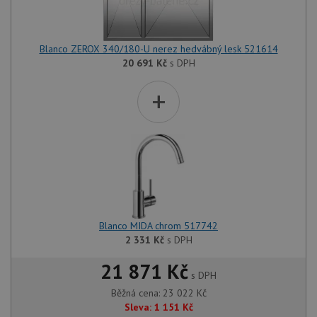
Blanco ZEROX 340/180-U nerez hedvábný lesk 521614
20 691
Kč
s DPH
+
Blanco MIDA chrom 517742
2 331
Kč
s DPH
21 871 Kč
s DPH
Běžná cena:
23 022
Kč
Sleva:
1 151
Kč