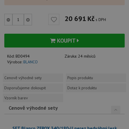
20 691
Kč
s DPH
KOUPIT
Kód:
BD0494
Záruka:
24 měsíců
Výrobce:
BLANCO
Cenově výhodné sety
Popis produktu
Doporučujeme dokoupit
Dotaz k produktu
Vzorník barev
Cenově výhodné sety
SET Blanco ZEROX 340/180-U nerez hedvábný lesk