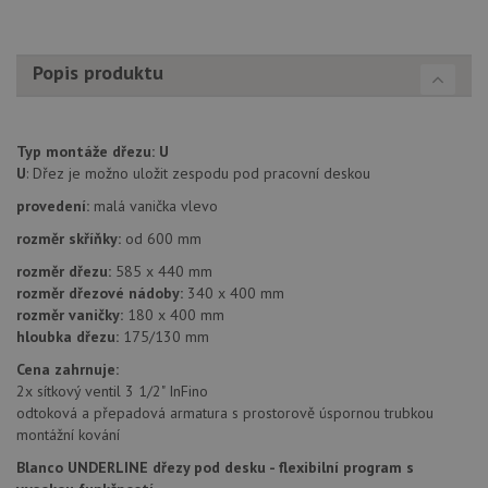
Nezbytně nutné soubory
Výkonové soubory
Popis produktu
Soubory cílení
Funkční soubory
Nezařazené soubory
Typ montáže dřezu:
U
Nezbytně nutné soubory cookie umožňují základní
funkce webových stránek, jako je přihlášení
U
: Dřez je možno uložit zespodu pod pracovní deskou
uživatele a správa účtu. Webové stránky nelze bez
nezbytně nutných souborů cookie správně používat.
provedení:
malá vanička vlevo
Poskytovatel
/
rozměr skříňky:
od 600 mm
Název
Vyprší
Popis
Doména
rozměr dřezu:
585 x 440 mm
udid
.drezy-blanco.cz
4 týdny 2
Tento 
rozměr dřezové nádoby:
340 x 400 mm
dny
se pou
rozměr vaničky:
180 x 400 mm
jedine
identif
hloubka dřezu:
175/130 mm
zařízen
mají př
Cena zahrnuje:
webov
2x sítkový ventil 3 1/2" InFino
stránc
sledov
odtoková a přepadová armatura s prostorově úspornou trubkou
použív
montážní kování
zlepšil
uživat
Blanco UNDERLINE dřezy pod desku - flexibilní program s
zkušen