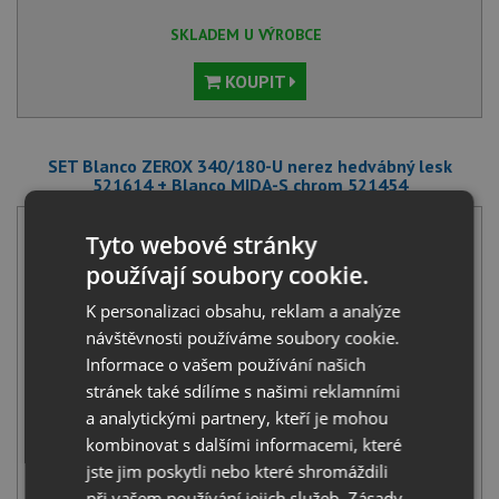
SKLADEM U VÝROBCE
KOUPIT
SET Blanco ZEROX 340/180-U nerez hedvábný lesk
521614 + Blanco MIDA-S chrom 521454
Tyto webové stránky
používají soubory cookie.
K personalizaci obsahu, reklam a analýze
návštěvnosti používáme soubory cookie.
Informace o vašem používání našich
Blanco ZEROX 340/180-U nerez hedvábný lesk 521614
stránek také sdílíme s našimi reklamními
20 691
Kč
s DPH
a analytickými partnery, kteří je mohou
+
kombinovat s dalšími informacemi, které
jste jim poskytli nebo které shromáždili
při vašem používání jejich služeb.
Zásady