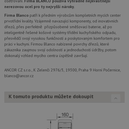
ošetřování.
Firma BLANCO používá výhradně nejkvalitnější
návště
nerezovou ocel pro ty nejvyšší nároky.
Je nut
banne
Firma Blanco
patří k předním výrobcům kompletních mycích center
cookie
Cookie
prvotřídní kvality. Vzájemně navazující komponenty, od inovativních
Script
dřezů, přes perfektně přizpůsobené směšovací baterie, až po
fungov
správn
inteligentně řešené košové systémy třídění kuchyňského odpadu,
přesvědčí svojí vysokou funkčností a poskytovaným komfortem pro
AUTORIZACE
www.drezy-
Zavřením
práci v kuchyni. Firmou Blanco nabízené povrchy dřezů, které
blanco.cz
prohlížeče
zákazníka zaujmou svojí odolností a jednoduchostí údržby, potom
dokonalý vzhled mycího centra úspěšně završují.
ANCOR CZ s.r.o., K Zelenči 2976/3, 19300, Praha 9 Horní Počernice,
blanco@ancor.cz
Poskytovatel
Název
Vyprší
Popis
/
Doména
Poskytovatel
/
Název
Vyprší
Po
_ga
1 rok
Tento název
Google LLC
Doména
K tomuto produktu můžete dokoupit
1
souboru cookie
.drezy-
měsíc
je spojen s
blanco.cz
VISITOR_PRIVACY_METADATA
6 měsíců
Te
YouTube
Google
coo
.youtube.com
Universal
uk
Analytics - což je
so
významná
uži
aktualizace
vo
běžněji
pro
používané