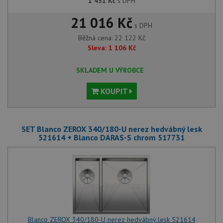
1 431
Kč
s DPH
21 016 Kč
s DPH
Běžná cena:
22 122
Kč
Sleva:
1 106
Kč
SKLADEM U VÝROBCE
KOUPIT
SET Blanco ZEROX 340/180-U nerez hedvábný lesk
521614 + Blanco DARAS-S chrom 517731
Blanco ZEROX 340/180-U nerez hedvábný lesk 521614