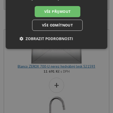
KOUPIT
VŠE PŘIJMOUT
SET Blanco ZEROX 700-U nerez hedvábný lesk 521593
+ Blanco MIDA-S chrom 521454
VŠE ODMÍTNOUT
ZOBRAZIT PODROBNOSTI
Nezbytně
Výkonové
Soubory
nutné
soubory
cílení
soubory
Blanco ZEROX 700-U nerez hedvábný lesk 521593
11 691
Kč
s DPH
Funkční soubory
Nezařazené
+
soubory