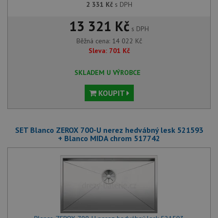
2 331
Kč
s DPH
13 321 Kč
s DPH
Běžná cena:
14 022
Kč
Sleva:
701
Kč
SKLADEM U VÝROBCE
KOUPIT
SET Blanco ZEROX 700-U nerez hedvábný lesk 521593
+ Blanco MIDA chrom 517742