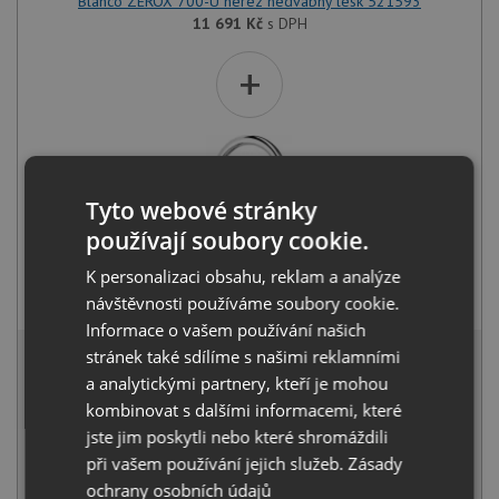
Blanco ZEROX 700-U nerez hedvábný lesk 521593
11 691
Kč
s DPH
+
Tyto webové stránky
používají soubory cookie.
K personalizaci obsahu, reklam a analýze
Blanco MIDA chrom 517742
2 331
Kč
s DPH
návštěvnosti používáme soubory cookie.
Informace o vašem používání našich
13 321 Kč
stránek také sdílíme s našimi reklamními
s DPH
a analytickými partnery, kteří je mohou
Běžná cena:
14 022
Kč
Sleva:
701
Kč
kombinovat s dalšími informacemi, které
jste jim poskytli nebo které shromáždili
SKLADEM U VÝROBCE
při vašem používání jejich služeb.
Zásady
ochrany osobních údajů