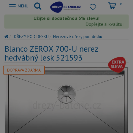
0
Zobrazit
MENU
nabidku
Užijte si dodatečnou 5% slevu!
Dopřejte si kvalitu Blanc
DŘEZY POD DESKU
Nerezové dřezy pod desku
Blanco ZEROX 700-U nerez
hedvábný lesk 521593
DOPRAVA ZDARMA