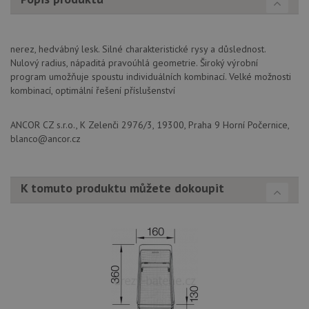
podpo
mediator.zopim.com
lepivos
případ
použit
po aktu
nerez, hedvábný lesk. Silné charakteristické rysy a důslednost.
zásadách ochrany soukromí společnosti Google
Chrom
Nulový radius, nápaditá pravoúhlá geometrie. Široký výrobní
vytvář
další 
program umožňuje spoustu individuálních kombinací. Velké možnosti
cookie
kombinací, optimální řešení příslušenství
lepivos
každou
těchto
lepivos
ANCOR CZ s.r.o., K Zelenči 2976/3, 19300, Praha 9 Horní Počernice,
založe
blanco@ancor.cz
trvání 
názve
AWSA
(ALB).
K tomuto produktu můžete dokoupit
CookieScriptConsent
5 měsíců
Tento 
CookieScript
4 týdny
cookie
www.drezy-
použív
blanco.cz
služba
Cookie
Script
zapam
předvo
souhla
soubo
cookie
návště
Je nut