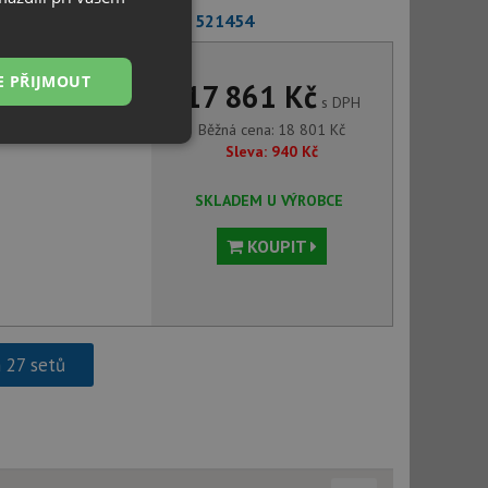
1 + Blanco MIDA-S chrom 521454
E PŘIJMOUT
17 861 Kč
s DPH
Běžná cena:
18 801
Kč
Nezařazené
Sleva:
940
Kč
soubory
SKLADEM U VÝROBCE
KOUPIT
řazené soubory
 správa účtu. Webové
h 27 setů
ci zařízení, která
používání a zlepšila