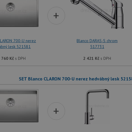
+
CLARON 700-U nerez
Blanco DARAS-S chrom
ábný lesk 521581
517731
 760
Kč
s DPH
2 421
Kč
s DPH
SET Blanco CLARON 700-U nerez hedvábný lesk 5215
+