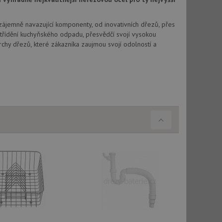
vatel používá
ou koncový uživatel
ebu.
Vzájemně navazující komponenty, od inovativních dřezů, přes
, ale pokud je
třídění kuchyňského odpadu, přesvědčí svojí vysokou
e pravděpodobně
chy dřezů, které zákazníka zaujmou svojí odolností a
, ale pokud je
e pravděpodobně
t DoubleClick
stila, zda prohlížeč
okie.
ke sledování
t Doubleclick a
vatel používá
ou koncový uživatel
ebu.
e sledování
be vložená do
webu používá novou