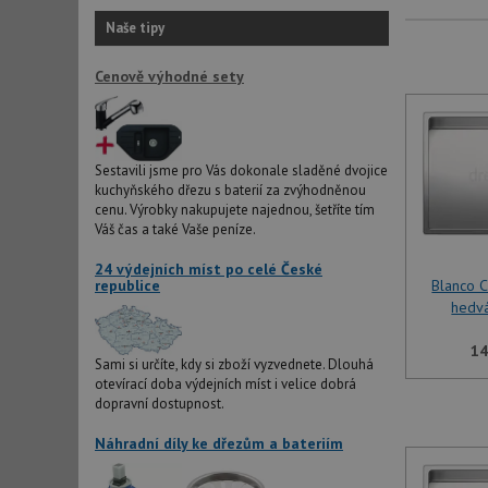
Naše tipy
Cenově výhodné sety
Sestavili jsme pro Vás dokonale sladěné dvojice
kuchyňského dřezu s baterií za zvýhodněnou
cenu. Výrobky nakupujete najednou, šetříte tím
Váš čas a také Vaše peníze.
24 výdejních míst po celé České
republice
Blanco 
hedv
14
Sami si určíte, kdy si zboží vyzvednete. Dlouhá
otevírací doba výdejních míst i velice dobrá
dopravní dostupnost.
Náhradní díly ke dřezům a bateriím