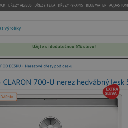
OCK
DŘEZY ALVEUS
DŘEZY TEKA
DŘEZY PYRAMIS
BLUE WATER
AQUASTON
Užijte si dodatečnou 5% slevu!
 POD DESKU
Nerezové dřezy pod desku
o CLARON 700-U nerez hedvábný lesk
ZDARMA