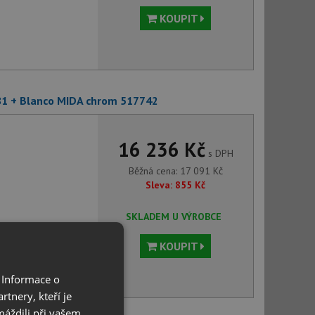
KOUPIT
81 + Blanco MIDA chrom 517742
16 236 Kč
s DPH
Běžná cena:
17 091
Kč
Sleva:
855
Kč
SKLADEM U VÝROBCE
KOUPIT
 Informace o
tnery, kteří je
máždili při vašem