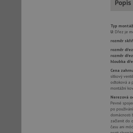
Popis
AWSALBCORS
Typ montáž
CookieScriptConse
U
: Dřez je 
rozměr skří
rozměr dřez
AUTORIZACE
rozměr dře
hloubka dře
Cena zahrnu
sítkový venti
Název
odtoková a 
Název
montážní kov
_ga
VISITOR_PRIVACY_
Nerezová o
Pevné spojen
po používání
domácnosti b
_ga_9T91YFLEPX
začlenit do o
__Secure-YNID
času ani mód
IDE
proti skvrná