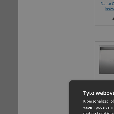
Blanco 
hedv
14
Blanco 
hedv
Tyto webové
K personalizaci 
14
vašem používání n
mohou kombinovat