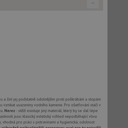
použití CORS po
 cookie lepivosti
ch na trvání s
cript.com k
y cookie
okie-Script.com
tics - což je
oogle. Tento soubor
uhlasu uživatele a
ím náhodně
ebem. Zaznamenává
 a činí jej podstatně odolnějším proti poškrábání a stopám
í každého požadavku
zásadami ochrany
relacích a
 že jejich
u vznikat usazeniny vodního kamene. Pro ošetřování stačí v
respektovány.
zu.
Nerez
- stěží existuje jiný materiál, který by se dal lépe
vu relace.
stnosti jsou: klasický estetický vzhled nepodléhající vlivu
, vhodná pro práci s potravinami a hygienická, odolnost
t Doubleclick a
výhradně nejkvalitnější nerezovou ocel pro ty nejvyšší