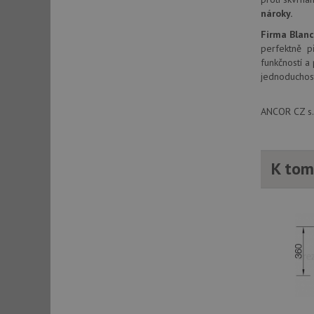
nároky.
Firma Blan
sid
perfektně př
funkčností a
jednoduchost
sid
ANCOR CZ s.r
test_cookie
YSC
K tom
_gcl_au
__Secure-ROLLOU
VISITOR_INFO1_LIV