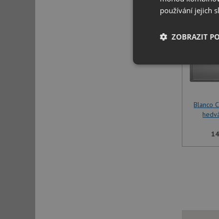
používání jejich 
ZOBRAZIT P
Nezbytně nutn
soubory
Blanco 
hedv
14
Nezbytně nutn
Nezbytně nutné soubo
stránky nelze bez ne
Název
udid