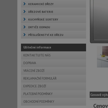
KERAMICKÉ DŘEZY
DŘEZOVÉ BATERIE
KUCHYŇSKÉ SORTERY
DRTIČE ODPADU
PŘÍSLUŠENSTVÍ KE DŘEZU
Užitečné informace
KONTAKTUJTE NÁS
DOPRAVA
VRÁCENÍ ZBOŽÍ
REKLAMAČNÍ FORMULÁŘ
EXPEDICE ZBOŽÍ
PLATEBNÍ PODMÍNKY
Cenově výh
OBCHODNÍ PODMÍNKY
Cenov