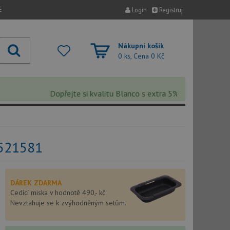
E
Login
Registruj
Nákupní košík
0 ks, Cena
0 Kč
Dopřejte si kvalitu Blanco s extra 5% slevou – sleva se 
 521581
DÁREK ZDARMA
Cedící miska v hodnotě 490,- kč
Nevztahuje se k zvýhodněným setům.