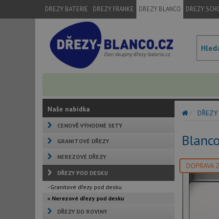
DŘEZY BATERIE
DŘEZY FRANKE
DŘEZY BLANCO
DŘEZY SCH
Naše nabídka
DŘEZY
CENOVĚ VÝHODNÉ SETY
Blanc
GRANITOVÉ DŘEZY
NEREZOVÉ DŘEZY
DOPRAVA 
DŘEZY POD DESKU
- Granitové dřezy pod desku
» Nerezové dřezy pod desku
DŘEZY DO ROVINY