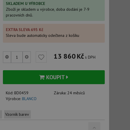
SKLADEM U VÝROBCE
Zboží je skladem u výrobce, doba dodání je 7-9
pracovních dnů.
EXTRA SLEVA 693 Kč
Sleva bude automaticky odečtena z košíku
13 860
Kč
s DPH
KOUPIT
Kód:
BD0459
Záruka:
24 měsíců
Výrobce:
BLANCO
u
Vzorník barev