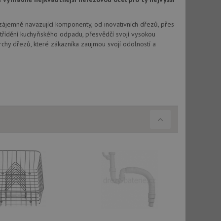
vatel používá
ou koncový uživatel
ebu.
Vzájemně navazující komponenty, od inovativních dřezů, přes
, ale pokud je
třídění kuchyňského odpadu, přesvědčí svojí vysokou
e pravděpodobně
chy dřezů, které zákazníka zaujmou svojí odolností a
, ale pokud je
e pravděpodobně
t DoubleClick
stila, zda prohlížeč
okie.
ke sledování
t Doubleclick a
vatel používá
ou koncový uživatel
ebu.
e sledování
be vložená do
webu používá novou