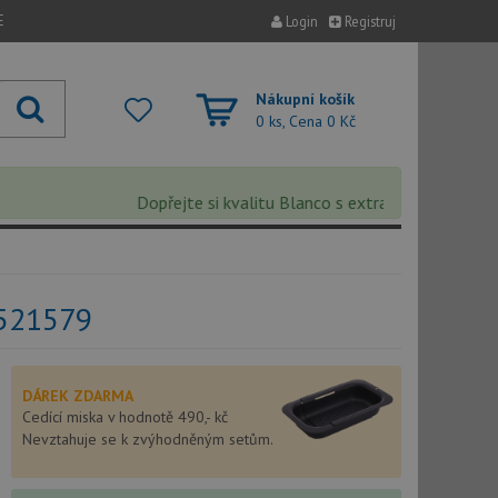
E
Login
Registruj
Nákupní košík
0 ks, Cena
0 Kč
Dopřejte si kvalitu Blanco s extra 5% slevou – sleva
 521579
DÁREK ZDARMA
Cedící miska v hodnotě 490,- kč
Nevztahuje se k zvýhodněným setům.