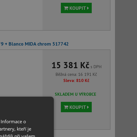
KOUPIT
79 + Blanco MIDA chrom 517742
15 381 Kč
s DPH
Běžná cena:
16 191
Kč
Sleva:
810
Kč
SKLADEM U VÝROBCE
KOUPIT
 Informace o
tnery, kteří je
máždili při vašem