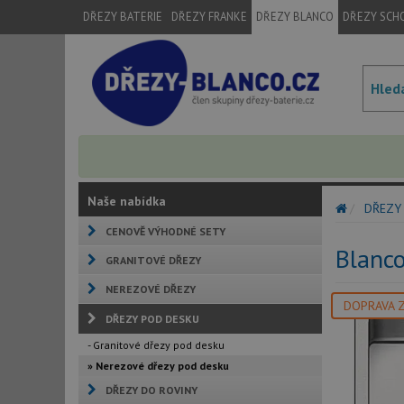
DŘEZY BATERIE
DŘEZY FRANKE
DŘEZY BLANCO
DŘEZY SCH
Naše nabídka
DŘEZY
CENOVĚ VÝHODNÉ SETY
Blanc
GRANITOVÉ DŘEZY
NEREZOVÉ DŘEZY
DOPRAVA 
DŘEZY POD DESKU
- Granitové dřezy pod desku
» Nerezové dřezy pod desku
DŘEZY DO ROVINY