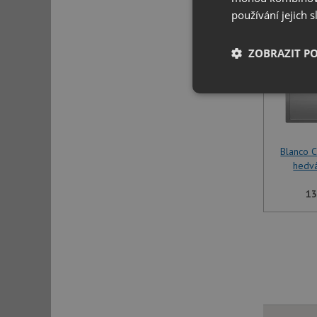
používání jejich 
ZOBRAZIT P
Nezbytně nutn
soubory
Blanco 
hedv
13
Nezbytně nutn
Nezbytně nutné soubo
stránky nelze bez ne
Název
udid