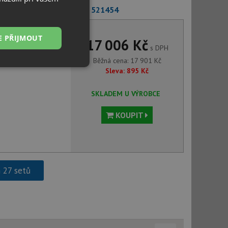
9 + Blanco MIDA-S chrom 521454
E PŘIJMOUT
17 006 Kč
s DPH
Běžná cena:
17 901
Kč
Nezařazené
Sleva:
895
Kč
soubory
SKLADEM U VÝROBCE
KOUPIT
řazené soubory
 správa účtu. Webové
h 27 setů
ci zařízení, která
používání a zlepšila