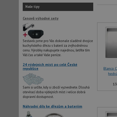
Naše tipy
Cenově výhodné sety
Sestavili jsme pro Vás dokonale sladěné dvojice
kuchyňského dřezu s baterií za zvýhodněnou
cenu. Výrobky nakupujete najednou, šetříte tím
Váš čas a také Vaše peníze.
24 výdejních míst po celé České
republice
Blanco 
hedv
13
Sami si určíte, kdy si zboží vyzvednete. Dlouhá
otevírací doba výdejních míst i velice dobrá
dopravní dostupnost.
Náhradní díly ke dřezům a bateriím