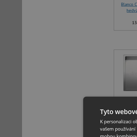
Blanco 
hedv
13
Blanco 
hedv
Tyto webové
K personalizaci 
13
vašem používání n
mohou kombinovat