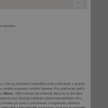
použití CORS po
 cookie lepivosti
ch na trvání s
cript.com k
ého kamene.
y cookie
okie-Script.com
tics - což je
oogle. Tento soubor
uhlasu uživatele a
ím náhodně
ebem. Zaznamenává
 a činí jej podstatně odolnějším proti poškrábání a stopám
í každého požadavku
zásadami ochrany
relacích a
 že jejich
u vznikat usazeniny vodního kamene. Pro ošetřování stačí v
respektovány.
zu.
Nerez
- stěží existuje jiný materiál, který by se dal lépe
vu relace.
stnosti jsou: klasický estetický vzhled nepodléhající vlivu
, vhodná pro práci s potravinami a hygienická, odolnost
t Doubleclick a
výhradně nejkvalitnější nerezovou ocel pro ty nejvyšší