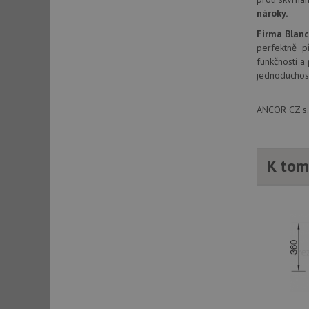
nároky.
Firma Blan
sid
perfektně př
funkčností a
jednoduchost
sid
ANCOR CZ s.r
test_cookie
YSC
K tom
_gcl_au
__Secure-ROLLOU
VISITOR_INFO1_LIV