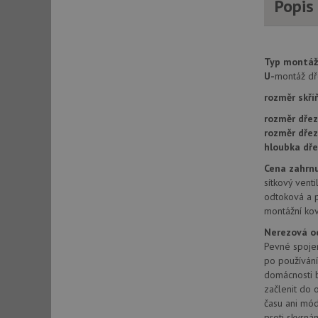
Popis
AWSALBCORS
Typ montáž
CookieScriptConse
U-
montáž dř
rozměr skří
rozměr dřez
AUTORIZACE
rozměr dře
hloubka dře
Cena zahrnu
sítkový venti
Název
odtoková a 
Název
montážní kov
_ga
VISITOR_PRIVACY_
Nerezová o
Pevné spojen
po používání
domácnosti b
_ga_9T91YFLEPX
začlenit do o
__Secure-YNID
času ani mód
IDE
proti skvrná