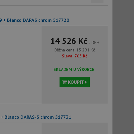
9 + Blanco DARAS chrom 517720
14 526 Kč
s DPH
Běžná cena:
15 291
Kč
Sleva:
765
Kč
SKLADEM U VÝROBCE
KOUPIT
 + Blanco DARAS-S chrom 517731