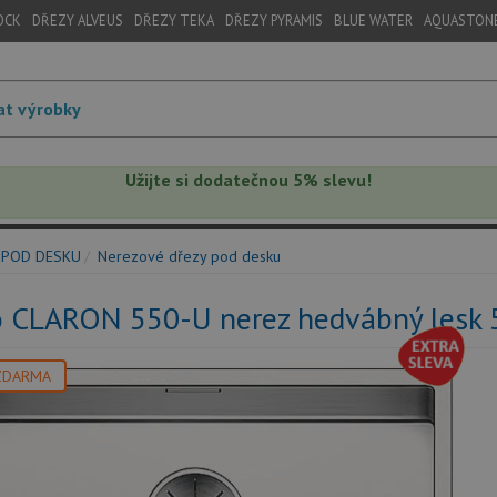
OCK
DŘEZY ALVEUS
DŘEZY TEKA
DŘEZY PYRAMIS
BLUE WATER
AQUASTON
Užijte si dodatečnou 5% slevu!
 POD DESKU
Nerezové dřezy pod desku
o CLARON 550-U nerez hedvábný lesk
ZDARMA