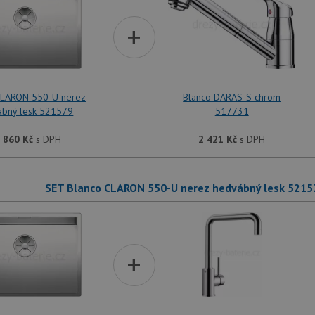
+
CLARON 550-U nerez
Blanco DARAS-S chrom
ábný lesk 521579
517731
 860
Kč
s DPH
2 421
Kč
s DPH
SET Blanco CLARON 550-U nerez hedvábný lesk 5215
+