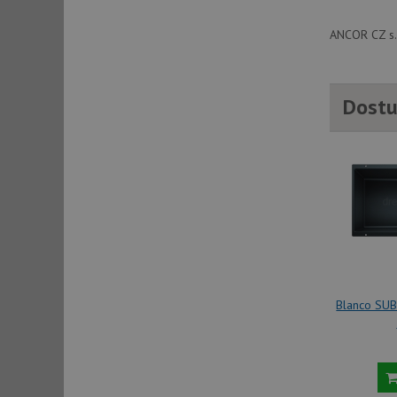
ANCOR CZ s.r
sid
Dostu
sid
test_cookie
YSC
_gcl_au
Blanco SUB
__Secure-ROLLOU
VISITOR_INFO1_LIV