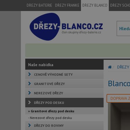
DŘEZY BATERIE
DŘEZY FRANKE
DŘEZY BLANCO
DŘEZY SCH
Naše nabídka
DŘEZY
CENOVĚ VÝHODNÉ SETY
Blanc
GRANITOVÉ DŘEZY
NEREZOVÉ DŘEZY
DOPRAVA 
DŘEZY POD DESKU
» Granitové dřezy pod desku
- Nerezové dřezy pod desku
DŘEZY DO ROVINY