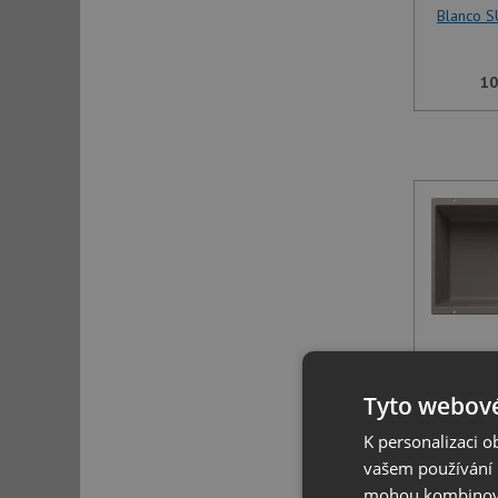
Blanco S
10
Blanco S
Tyto webové
K personalizaci 
10
vašem používání n
mohou kombinovat