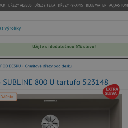
OCK
DŘEZY ALVEUS
DŘEZY TEKA
DŘEZY PYRAMIS
BLUE WATER
AQUASTON
Užijte si dodatečnou 5% slevu!
 POD DESKU
Granitové dřezy pod desku
o SUBLINE 800 U tartufo 523148
ZDARMA