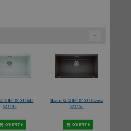
vatel používá
ou koncový uživatel
ebu.
, ale pokud je
e pravděpodobně
, ale pokud je
e pravděpodobně
t DoubleClick
stila, zda prohlížeč
okie.
ke sledování
t Doubleclick a
vatel používá
ou koncový uživatel
ebu.
SUBLINE 800 U bílá
Blanco SUBLINE 800 U kávová
523145
523150
e sledování
be vložená do
webu používá novou
KOUPIT
KOUPIT