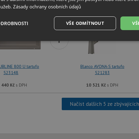
SET Blanco SUBLINE 800 U tartufo 523148 + Bla
služeb.
Zásady ochrany osobních údajů
ODROBNOSTI
VŠE ODMÍTNOUT
VŠ
+
é
Výkonové
Soubory cílení
Funkční soubory
soubory
UBLINE 800 U tartufo
Blanco AVONA-S tartufo
523148
521283
 440
Kč
s DPH
10 521
Kč
s DPH
é soubory
Výkonové soubory
Soubory cílení
Funkční soubory
Neza
ry cookie umožňují základní funkce webových stránek, jako je přihlášení uživatele a
Načíst dalších 5 ze zbývajícíc
zbytně nutných souborů cookie správně používat.
Poskytovatel
/
Vyprší
Popis
Doména
.drezy-blanco.cz
4 týdny 2
Tento cookie se používá k jedinečné identifika
dny
mají přístup k webové stránce, aby sledovala 
uživatelskou zkušenost.