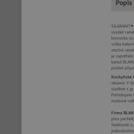
Popis
AWSALBCORS
SILGRANIT®
CookieScriptConse
vysoké ramé
koncovka os
výška bater
otočné ramé
AUTORIZACE
je zapotřeb
kartuš BLAN
pružné připo
Kuchyňské 
Název
vkusem. V ši
Název
sladěné s gr
_ga
Potřebujete 
VISITOR_PRIVACY_
možnost volb
Firma BLA
přes perfekt
_ga_9T91YFLEPX
__Secure-YNID
funkčností a
IDE
jednoduchost