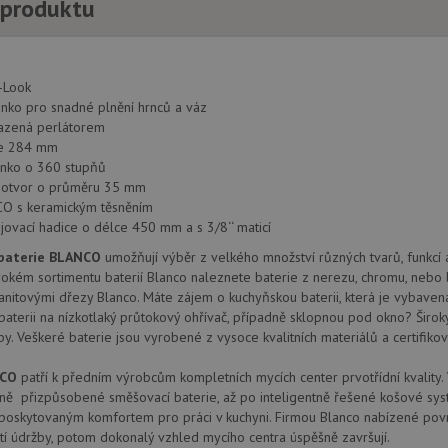
 produktu
1 týden
Pro pokračující podporu lepivosti s případy 
Amazon.com Inc.
aktualizaci Chromium vytváříme další soubory
widget-
pro každou z těchto funkcí lepivosti založený
mediator.zopim.com
názvem AWSALBCORS (ALB).
-Look
nt
5 měsíců
Tento soubor cookie používá služba Cookie-S
CookieScript
nko pro snadné plnění hrnců a váz
4 týdny
zapamatování předvoleb souhlasu se soubor
www.drezy-
azená perlátorem
návštěvníků. Je nutné, aby banner cookie Co
blanco.cz
zásadách ochrany soukromí společnosti Google
fungoval správně.
ie 284 mm
nko o 360 stupňů
www.drezy-
Zavřením
blanco.cz
prohlížeče
í otvor o průměru 35 mm
CO s keramickým těsněním
jovací hadice o délce 450 mm a s 3/8‘‘ maticí
baterie BLANCO
umožňují výběr z velkého množství různých tvarů, funkcí 
Poskytovatel
Vyprší
Popis
rokém sortimentu baterií Blanco naleznete baterie z nerezu, chromu, nebo 
/
Doména
Poskytovatel
/
Vyprší
Popis
Doména
anitovými dřezy Blanco. Máte zájem o kuchyňskou baterii, která je vybaven
1 rok
Tento název souboru cookie je spojen s Google Universal Analy
Google LLC
baterii na nízkotlaký průtokový ohřívač, případně sklopnou pod okno? Širo
1
významná aktualizace běžněji používané analytické služby G
.drezy-
METADATA
6 měsíců
Tento soubor cookie slouží k ukládání so
YouTube
měsíc
cookie se používá k rozlišení jedinečných uživatelů přiřazen
blanco.cz
y. Veškeré baterie jsou vyrobené z vysoce kvalitních materiálů a certifikov
volby soukromí pro jejich interakci s w
.youtube.com
vygenerovaného čísla jako identifikátoru klienta. Je součást
údaje o souhlasu návštěvníka s různými 
na stránku na webu a slouží k výpočtu údajů o návštěvnících, 
osobních údajů a nastavením, které zajistí,
NCO
patří k předním výrobcům kompletních mycích center prvotřídní kvality.
kampaních pro analytické přehledy webů.
preference budou v budoucích sezeních 
ně přizpůsobené směšovací baterie, až po inteligentně řešené košové sys
.drezy-
1 rok
Tento soubor cookie používá Google Analytics k zachování sta
.youtube.com
6 měsíců
 poskytovaným komfortem pro práci v kuchyni. Firmou Blanco nabízené povr
blanco.cz
1
měsíc
í údržby, potom dokonalý vzhled mycího centra úspěšně završují.
1 rok
Tento soubor cookie nastavuje společnos
Google LLC