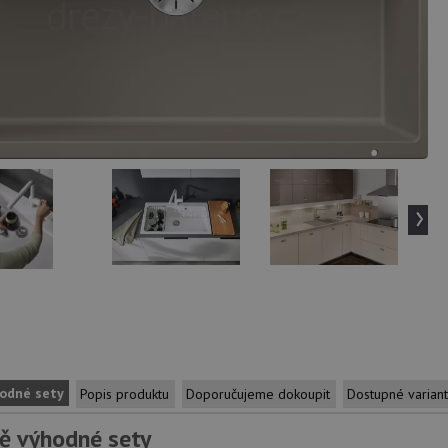
›
odné sety
Popis produktu
Doporučujeme dokoupit
Dostupné varian
ě výhodné sety