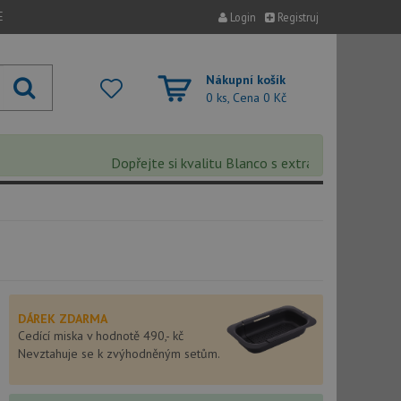
E
Login
Registruj
Nákupní košík
0 ks, Cena
0 Kč
Dopřejte si kvalitu Blanco s extra 5% slevou – sleva
DÁREK ZDARMA
Cedící miska v hodnotě 490,- kč
Nevztahuje se k zvýhodněným setům.