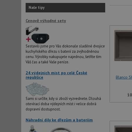
Naše tipy
Cenově výhodné sety
Sestavili jsme pro Vás dokonale sladěné dvojice
kuchyňského dřezu s baterií za zvýhodněnou
cenu. Výrobky nakupujete najednou, šetříte tím
Váš čas a také Vaše peníze.
24 výdejních míst po celé České
republice
Blanco S
10
Sami si určíte, kdy si zboží vyzvednete. Dlouhá
otevírací doba výdejních míst i velice dobrá
dopravní dostupnost.
Náhradní díly ke dřezům a bateriím