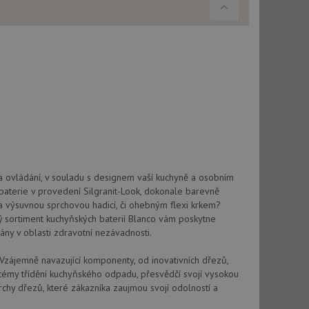
použití CORS po
 cookie lepivosti
ch na trvání s
cript.com k
y cookie
okie-Script.com
a ovládání, v souladu s designem vaší kuchyně a osobním
baterie v provedení Silgranit-Look, dokonale barevně
a výsuvnou sprchovou hadicí, či ohebným flexi krkem?
tics - což je
ký sortiment kuchyňských baterií Blanco vám poskytne
oogle. Tento soubor
uhlasu uživatele a
ím náhodně
ány v oblasti zdravotní nezávadnosti.
ebem. Zaznamenává
í každého požadavku
zásadami ochrany
relacích a
 že jejich
 Vzájemně navazující komponenty, od inovativních dřezů,
respektovány.
témy třídění kuchyňského odpadu, přesvědčí svojí vysokou
vu relace.
chy dřezů, které zákazníka zaujmou svojí odolností a
t Doubleclick a