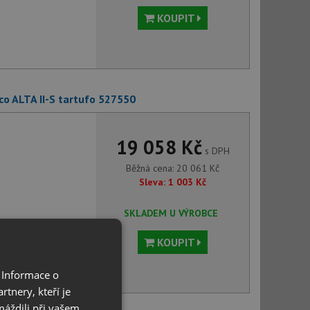
KOUPIT
o ALTA II-S tartufo 527550
19 058 Kč
s DPH
Běžná cena:
20 061
Kč
Sleva:
1 003
Kč
SKLADEM U VÝROBCE
KOUPIT
 Informace o
tnery, kteří je
máždili při vašem