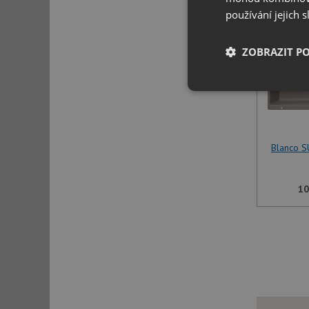
používání jejich 
ZOBRAZIT P
Nezbytně nutn
soubory
Blanco S
10
Nezbytně nutn
Nezbytně nutné soubo
stránky nelze bez ne
Název
udid