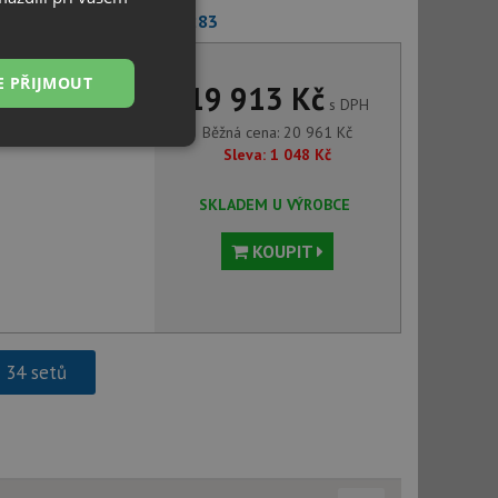
nco AVONA-S tartufo 521283
E PŘIJMOUT
19 913 Kč
s DPH
Běžná cena:
20 961
Kč
Nezařazené
Sleva:
1 048
Kč
soubory
SKLADEM U VÝROBCE
KOUPIT
řazené soubory
 správa účtu. Webové
h 34 setů
ci zařízení, která
používání a zlepšila