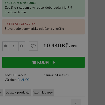
SKLADEM U VÝROBCE
Zboží je skladem u výrobce, doba dodání je 7-9
pracovních dnů.
EXTRA SLEVA 522 Kč
Sleva bude automaticky odečtena z košíku
10 440
Kč
s DPH
KOUPIT
Kód:
BD0365_8
Záruka:
24 měsíců
Výrobce:
BLANCO
ty
Dotaz k produktu
Vzorník barev