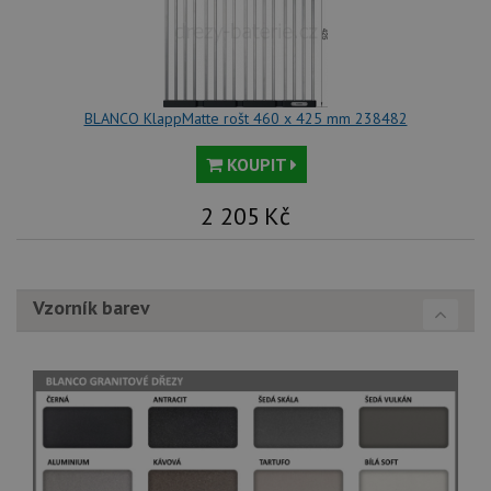
BLANCO KlappMatte rošt 460 x 425 mm 238482
KOUPIT
2 205
Kč
Vzorník barev