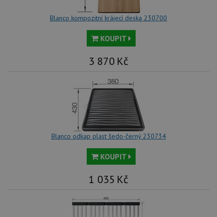
Blanco kompozitní krájecí deska 230700
KOUPIT
3 870
Kč
Blanco odkap plast šedo-černý 230734
KOUPIT
1 035
Kč