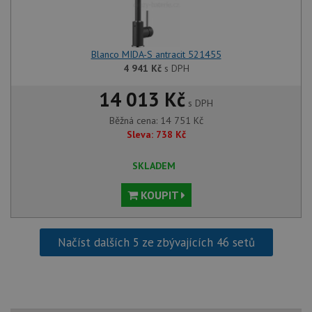
Blanco MIDA-S antracit 521455
4 941
Kč
s DPH
14 013 Kč
s DPH
Běžná cena:
14 751
Kč
Sleva:
738
Kč
SKLADEM
KOUPIT
Načíst dalších 5 ze zbývajících 46 setů