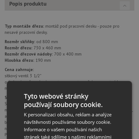
Popis produktu
Typ montáže dřezu:
montáž pod pracovní desku - pouze pro
nesavé pracovní desky.
Rozměr skříňky:
od 800 mm
Rozměr dřezu:
730 x 460 mm
Rozměr dřezové nádoby:
700 x 400 mm
Hloubka dřezu:
190 mm
Cena zahrnuje:
sítkový ventil 3 1/2"
odtoková a přepadová armatura s prostorově úspornou trubkou
montážní kování
Tyto webové stránky
SILGRANIT® PuraDur® II
používají soubory cookie.
SILGRANIT® PuraDur® II firmy Blanco představuje jedinečný
materiál. S mimořádnými, znovu vylepšenými vlastnostmi pro údržbu,
K personalizaci obsahu, reklam a analýze
a nyní navíc všechny výrobky z materiálu SILGRANIT® ve všech
návštěvnosti používáme soubory cookie.
barvách. Nepřekonatelně trvanlivý a snadno udržovatelný Díky
novým, vynikajícím materiálovým vlastnostem nabízí SILGRANIT®
Informace o vašem používání našich
PuraDur® II barevným dřezům z kompozitního materiálu dosud
stránek také sdílíme s našimi reklamními