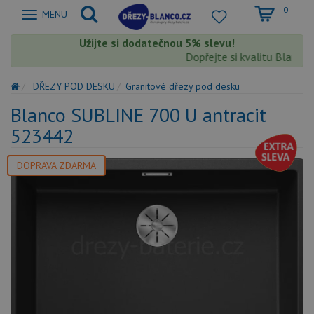
0
Zobrazit
MENU
nabidku
Užijte si dodatečnou 5% slevu!
Dopřejte si kvalitu Blanco s 
DŘEZY POD DESKU
Granitové dřezy pod desku
Blanco SUBLINE 700 U antracit
523442
DOPRAVA ZDARMA