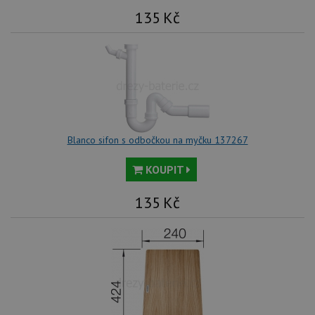
ná
we
135
Kč
no
sta
roz
Yo
Blanco sifon s odbočkou na myčku 137267
KOUPIT
135
Kč