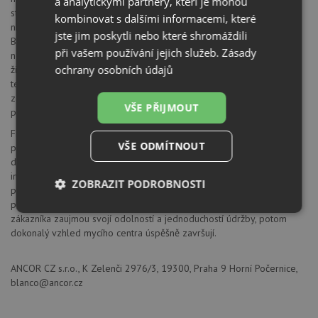
a analytickými partnery, kteří je mohou
stálobarevnost Deset atraktivních barev tvoří širokou nabídku a
kombinovat s dalšími informacemi, které
nabízejí perfektní sladění s kuchyňskými armaturami
jste jim poskytli nebo které shromáždili
Blanco. Vlastnosti materiálu Kamenně hedvábný a mimořádně
při vašem používání jejich služeb.
Zásady
nepropustný, uzavřený povrch propůjčuje dřezu mimořádně dlouhou
ochrany osobních údajů
životnost. Vysoká odolnost proti poškrábání, mimořádná pevnost,
tepelná odolnost do 280°C. SILGRANIT® PuraDur® II dále
zaručuje: 100% vhodnost pro práci s potravinami, 100% odolnost
VŠE PŘIJMOUT
proti kyselinám, 100% stálobarevnost
Firma Blanco patří k předním výrobcům kompletních mycích center
VŠE ODMÍTNOUT
prvotřídní kvality. Vzájemně navazující komponenty, od inovativních
dřezů, přes perfektně přizpůsobené směšovací baterie, až po
inteligentně řešené košové systémy třídění kuchyňského odpadu,
ZOBRAZIT PODROBNOSTI
přesvědčí svojí vysokou funkčností a poskytovaným komfortem pro
práci v kuchyni. Firmou Blanco nabízené povrchy dřezů, které
Nezbytně
Výkonové
Soubory
zákazníka zaujmou svojí odolností a jednoduchostí údržby, potom
nutné
soubory
cílení
dokonalý vzhled mycího centra úspěšně završují.
soubory
ANCOR CZ s.r.o., K Zelenči 2976/3, 19300, Praha 9 Horní Počernice,
blanco@ancor.cz
Funkční soubory
Nezařazené
soubory