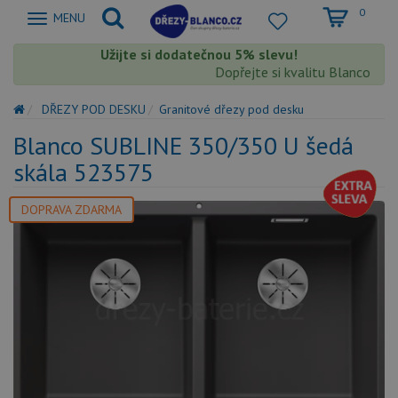
0
Zobrazit
MENU
nabidku
Užijte si dodatečnou 5% slevu!
Dopřejte si kvalitu Blanco s ext
DŘEZY POD DESKU
Granitové dřezy pod desku
Blanco SUBLINE 350/350 U šedá
skála 523575
DOPRAVA ZDARMA