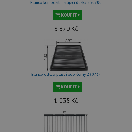
Blanco kompozitní krájecí deska 230700
KOUPIT
3 870
Kč
Blanco odkap plast šedo-černý 230734
KOUPIT
1 035
Kč