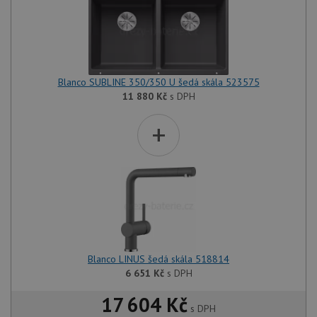
Blanco SUBLINE 350/350 U šedá skála 523575
11 880
Kč
s DPH
+
Blanco LINUS šedá skála 518814
6 651
Kč
s DPH
17 604 Kč
s DPH