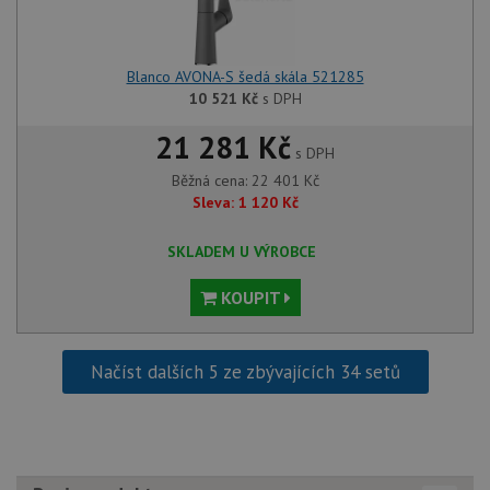
Blanco AVONA-S šedá skála 521285
10 521
Kč
s DPH
21 281 Kč
s DPH
Běžná cena:
22 401
Kč
Sleva:
1 120
Kč
SKLADEM U VÝROBCE
KOUPIT
Načíst dalších 5 ze zbývajících 34 setů