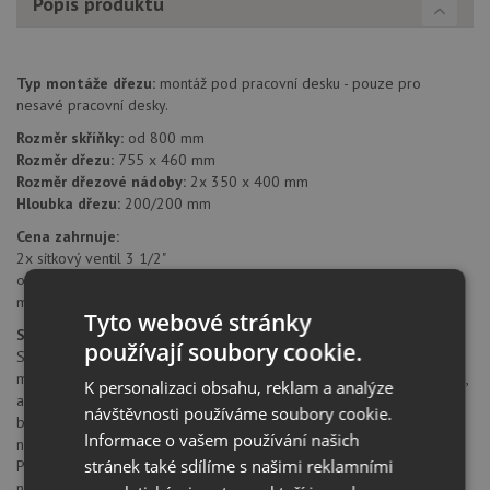
Popis produktu
Typ montáže dřezu:
montáž pod pracovní desku - pouze pro
nesavé pracovní desky.
Rozměr skříňky:
od 800 mm
Rozměr dřezu:
755 x 460 mm
Rozměr dřezové nádoby:
2x 350 x 400 mm
Hloubka dřezu:
200/200 mm
Cena zahrnuje:
2x sítkový ventil 3 1/2"
odtoková a přepadová armatura s prostorově úspornou trubkou
montážní kování
Tyto webové stránky
SILGRANIT® PuraDur® II
používají soubory cookie.
SILGRANIT® PuraDur® II firmy Blanco představuje jedinečný
materiál. S mimořádnými, znovu vylepšenými vlastnostmi pro údržbu,
K personalizaci obsahu, reklam a analýze
a nyní navíc všechny výrobky z materiálu SILGRANIT® ve všech
návštěvnosti používáme soubory cookie.
barvách. Nepřekonatelně trvanlivý a snadno udržovatelný Díky
Informace o vašem používání našich
novým, vynikajícím materiálovým vlastnostem nabízí SILGRANIT®
stránek také sdílíme s našimi reklamními
PuraDur® II barevným dřezům z kompozitního materiálu dosud
nebývalou odolnost a snadnou údržbu. Mimořádná