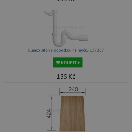
we
no
sta
roz
Yo
Blanco sifon s odbočkou na myčku 137267
KOUPIT
135
Kč