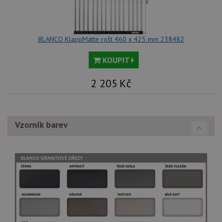
BLANCO KlappMatte rošt 460 x 425 mm 238482
KOUPIT
2 205
Kč
Vzorník barev