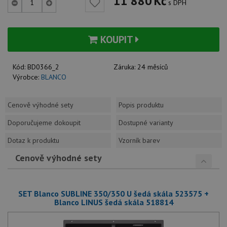
11 880
Kč
s DPH
KOUPIT
Kód:
BD0366_2
Záruka:
24 měsíců
Výrobce:
BLANCO
Cenově výhodné sety
Popis produktu
Doporučujeme dokoupit
Dostupné varianty
Dotaz k produktu
Vzorník barev
Cenově výhodné sety
SET Blanco SUBLINE 350/350 U šedá skála 523575 +
Blanco LINUS šedá skála 518814