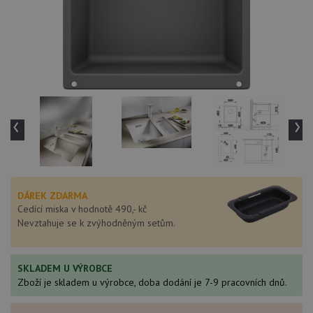
‹
›
DÁREK ZDARMA
Cedící miska v hodnotě 490,- kč
Nevztahuje se k zvýhodněným setům.
SKLADEM U VÝROBCE
Zboží je skladem u výrobce, doba dodání je 7-9 pracovních dnů.