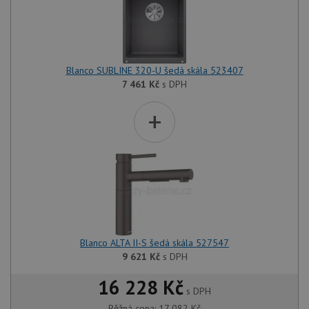
Blanco SUBLINE 320-U šedá skála 523407
7 461
Kč
s DPH
+
Blanco ALTA II-S šedá skála 527547
9 621
Kč
s DPH
16 228 Kč
s DPH
Běžná cena:
17 082
Kč