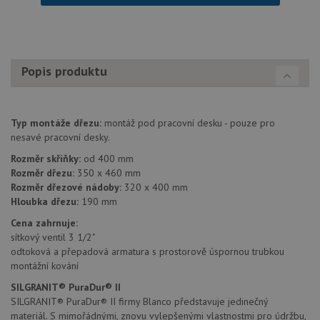
Popis produktu
Typ montáže dřezu:
montáž pod pracovní desku - pouze pro
nesavé pracovní desky.
Rozměr skříňky:
od 400 mm
Rozměr dřezu:
350 x 460 mm
Rozměr dřezové nádoby:
320 x 400 mm
Hloubka dřezu:
190 mm
Cena zahrnuje:
sítkový ventil 3 1/2"
odtoková a přepadová armatura s prostorově úspornou trubkou
montážní kování
SILGRANIT® PuraDur® II
SILGRANIT® PuraDur® II firmy Blanco představuje jedinečný
materiál. S mimořádnými, znovu vylepšenými vlastnostmi pro údržbu,