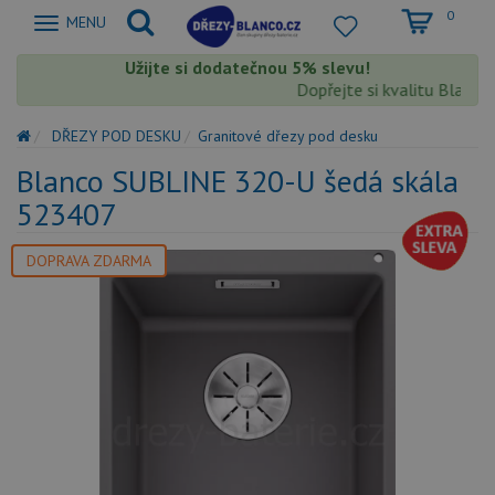
0
Zobrazit
MENU
nabidku
Užijte si dodatečnou 5% slevu!
Dopřejte si kvalitu Blanco s 
DŘEZY POD DESKU
Granitové dřezy pod desku
Blanco SUBLINE 320-U šedá skála
523407
DOPRAVA ZDARMA