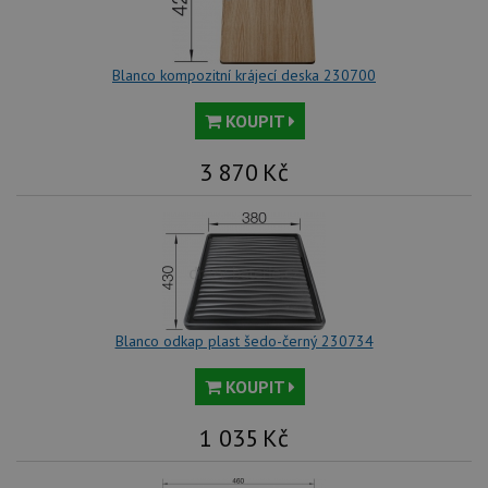
Blanco kompozitní krájecí deska 230700
KOUPIT
3 870
Kč
Blanco odkap plast šedo-černý 230734
KOUPIT
1 035
Kč