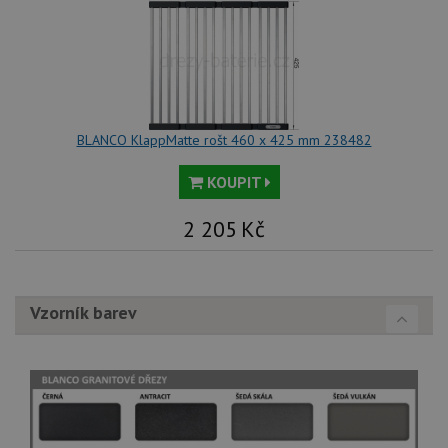
BLANCO KlappMatte rošt 460 x 425 mm 238482
KOUPIT
2 205
Kč
Vzorník barev