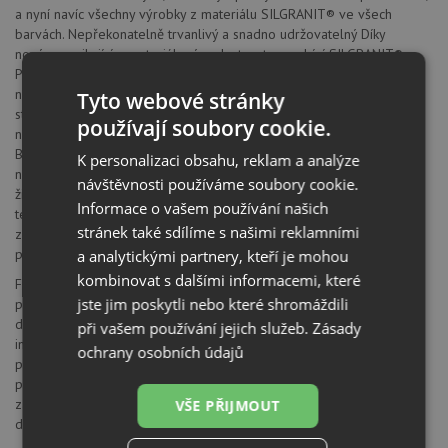
a nyní navíc všechny výrobky z materiálu SILGRANIT® ve všech
barvách. Nepřekonatelně trvanlivý a snadno udržovatelný Díky
novým, vynikajícím materiálovým vlastnostem nabízí SILGRANIT®
PuraDur® II barevným dřezům z kompozitního materiálu dosud
nebývalou odolnost a snadnou údržbu. Mimořádná
Tyto webové stránky
stálobarevnost Deset atraktivních barev tvoří širokou nabídku a
používají soubory cookie.
nabízejí perfektní sladění s kuchyňskými armaturami
Blanco. Vlastnosti materiálu Kamenně hedvábný a mimořádně
K personalizaci obsahu, reklam a analýze
nepropustný, uzavřený povrch propůjčuje dřezu mimořádně dlouhou
návštěvnosti používáme soubory cookie.
životnost. Vysoká odolnost proti poškrábání, mimořádná pevnost,
Informace o vašem používání našich
tepelná odolnost do 280°C. SILGRANIT® PuraDur® II dále
stránek také sdílíme s našimi reklamními
zaručuje: 100% vhodnost pro práci s potravinami, 100% odolnost
proti kyselinám, 100% stálobarevnost
a analytickými partnery, kteří je mohou
kombinovat s dalšími informacemi, které
Firma Blanco patří k předním výrobcům kompletních mycích center
jste jim poskytli nebo které shromáždili
prvotřídní kvality. Vzájemně navazující komponenty, od inovativních
dřezů, přes perfektně přizpůsobené směšovací baterie, až po
při vašem používání jejich služeb.
Zásady
inteligentně řešené košové systémy třídění kuchyňského odpadu,
ochrany osobních údajů
přesvědčí svojí vysokou funkčností a poskytovaným komfortem pro
práci v kuchyni. Firmou Blanco nabízené povrchy dřezů, které
zákazníka zaujmou svojí odolností a jednoduchostí údržby, potom
VŠE PŘIJMOUT
dokonalý vzhled mycího centra úspěšně završují.