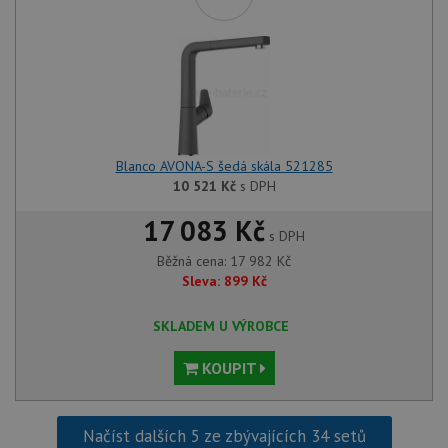
Blanco AVONA-S šedá skála 521285
10 521
Kč
s DPH
17 083 Kč
s DPH
Běžná cena:
17 982
Kč
Sleva:
899
Kč
SKLADEM U VÝROBCE
KOUPIT
Načíst dalších 5 ze zbývajících 34 setů