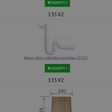
KOUPIT
135
Kč
Blanco sifon s odbočkou na myčku 137267
KOUPIT
135
Kč