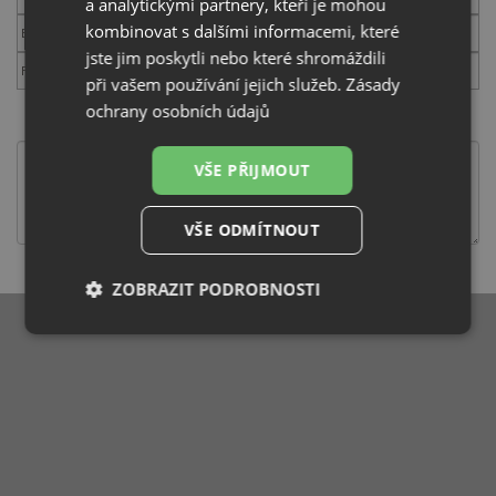
a analytickými partnery, kteří je mohou
kombinovat s dalšími informacemi, které
E-mail
jste jim poskytli nebo které shromáždili
Fotodokumentace
při vašem používání jejich služeb.
Zásady
Důvod reklamace:
ochrany osobních údajů
VŠE PŘIJMOUT
VŠE ODMÍTNOUT
ZOBRAZIT PODROBNOSTI
Nezbytně
Výkonové
Soubory
nutné
soubory
cílení
soubory
Funkční soubory
Nezařazené
soubory