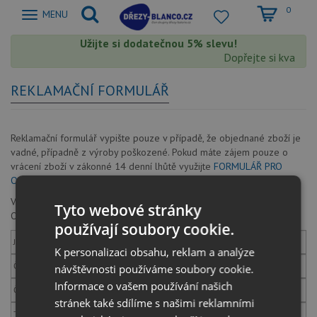
0
Zobrazit
MENU
nabidku
Užijte si dodatečnou 5% slevu!
Dopřejte si kvalitu
REKLAMAČNÍ FORMULÁŘ
Reklamační formulář vypište pouze v případě, že objednané zboží je
vadné, případně z výroby poškozené. Pokud máte zájem pouze o
vrácení zboží v zákonné 14 denní lhůtě využijte
FORMULÁŘ PRO
ODSTOUPENÍ OD SMLOUVY.
Vaše reklamace bude vyřešena do 30ti dnů dle §620 odst.1
Tyto webové stránky
Občanského zákoníku.
používají soubory cookie.
Jméno zákazníka
K personalizaci obsahu, reklam a analýze
Číslo objednávky
návštěvnosti používáme soubory cookie.
Informace o vašem používání našich
Číslo faktury
stránek také sdílíme s našimi reklamními
Telefon